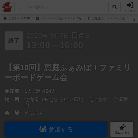
ログイン
ボドゲーマTOP
ボードゲーム会/イベント情報
北海道のボードゲーム会
2025
9
7
日
年
月
日
曜日
終了
13:00～16:00
【第10回】恵庭ふぁみぼ！ファミリ
ーボードゲーム会
参加者：
1人 / 定員24人
場 所：
北海道（緑と語らいの広場 えにあす 会議室
2）
会 場：
えにあす
参加する
気になる！