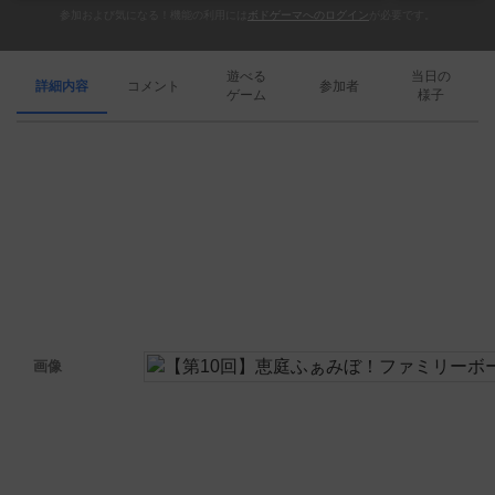
参加および気になる！機能の利用には
ボドゲーマへのログイン
が必要です。
遊べる
当日の
詳細内容
コメント
参加者
ゲーム
様子
画像