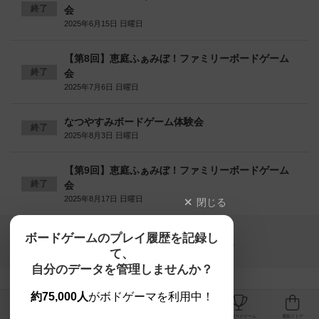
終了
会
2025年6月15日 日曜日
【第8回】恵庭ふぁみぼ！ファミリーボードゲーム
終了
会
2025年7月6日 日曜日
なつやすみボードゲーム体験会
終了
2025年8月3日 日曜日
【第9回】恵庭ふぁみぼ！ファミリーボードゲーム
終了
会
2025年8月17日 日曜日
閉じる
Copyright (c)
ボードゲームのプレイ履歴を記録し
【ボドゲーマ】ボードゲームの総合情報サイト
て、
All rights reserved.
自分のデータを管理しませんか？
約75,000人
がボドゲーマを利用中！