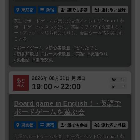
東京都
新宿
誰でも参加
連れ添い登録
英語でボードゲームを楽しむ交流イベント🎲Join us！👍
ボードゲームをきっかけに、英語でワイワイ交流するミ
ートアップ！🎉勝ち負けよりも、会話や一体感を楽しむ
ことを...
#ボードゲーム
#初心者歓迎
#どなたでも
#初参加歓迎
#お一人様歓迎
#英語
#友達作り
#英会話
#国際交流
2026
08
31
月
年
月
日
曜日
16
あと
19:00～22:00
4人
0
Board game in English！ - 英語で
ボードゲームを遊ぶ会
東京都
新宿
誰でも参加
連れ添い登録
英語でボードゲームを楽しむ交流イベント🎲Join us！👍