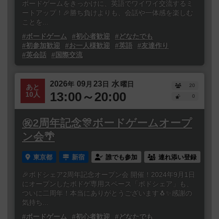
ボードゲームをきっかけに、英語でワイワイ交流するミ
ートアップ！🎉勝ち負けよりも、会話や一体感を楽しむ
ことを...
#ボードゲーム
#初心者歓迎
#どなたでも
#初参加歓迎
#お一人様歓迎
#英語
#友達作り
#英会話
#国際交流
2026
09
23
水
年
月
日
曜日
20
あと
13:00～20:00
10人
0
㊗️2周年記念🎊ボードゲームオープ
ン会🌴
東京都
新宿
誰でも参加
連れ添い登録
🎉ボドシェア2周年記念オープン会 開催！2024年9月1日
にオープンしたボドゲ専用スペース「ボドシェア」も、
ついに二周年！本当にありがとうございます🐧✨感謝の
気持ち...
#ボードゲーム
#初心者歓迎
#どなたでも