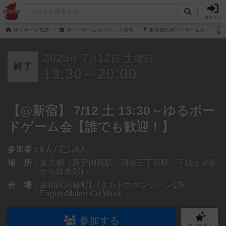
ログイン
ボドゲーマTOP
ボードゲーム会/イベント情報
東京都のボードゲーム会
2025
7
12
土
年
月
日
曜日
終了
13:30～20:00
【@新宿】 7/12 土 13:30～ゆるボー
ドゲーム会【誰でも歓迎！】
参加者：
8人 / 定員8人
場 所：
東京都（新宿御苑駅、四谷三丁目駅、千駄ヶ谷駅
から徒歩5分）
会 場：
新宿区内藤町1-7タカトウマンション1階
EngineMaker Co-Work
参加する
気になる！