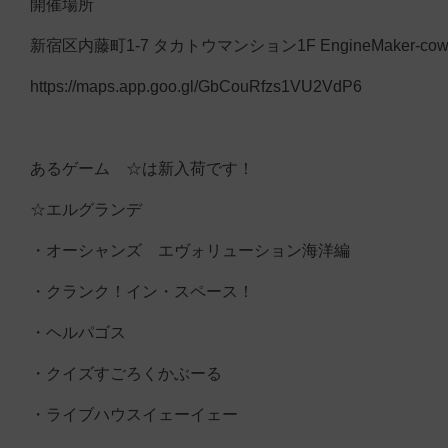
開催場所
新宿区内藤町1-7 タカトウマンション1F EngineMaker-cow
https://maps.app.goo.gl/GbCouRfzs1VU2VdP6
あるゲーム ☆は新入荷です！
☆エルグランデ
・オーシャンズ エヴォリューション海洋編
・クランク！イン・スペース！
・ヘルパゴス
・クイズすごろくかぶーる
・ライブハウスイェーイェー