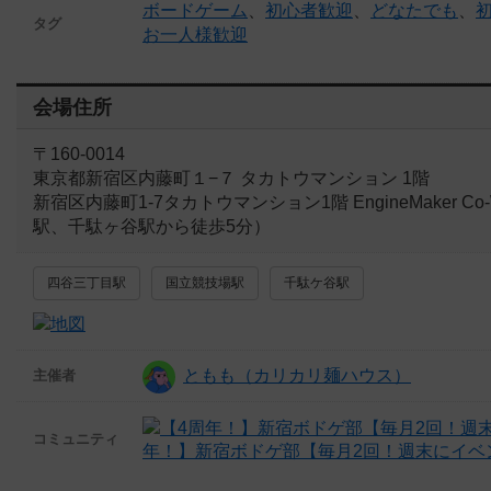
ボードゲーム
、
初心者歓迎
、
どなたでも
、
タグ
お一人様歓迎
会場住所
〒160-0014
東京都新宿区内藤町１−７ タカトウマンション 1階
新宿区内藤町1-7タカトウマンション1階 EngineMaker 
駅、千駄ヶ谷駅から徒歩5分）
四谷三丁目駅
国立競技場駅
千駄ケ谷駅
ともも（カリカリ麺ハウス）
主催者
コミュニティ
年！】新宿ボドゲ部【毎月2回！週末にイベ