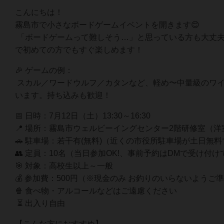
こんにちは！
霧島市で小さなボードゲームイベントを開きます😊
「ボードゲームって難しそう…」と思っている方も大丈
で初めての方でもすぐ楽しめます！
🎉 ゲームの例：
スカル／ワードウルフ／カタンなど、軽め〜中量級のワ
います。持ち込みも歓迎！
📅 日時：7月12日（土）13:30～16:30
📍 場所：霧島市ウェルビーイングセンター2階研修室（洋
🚗 駐車場：若干有(無料)（近くの市役所駐車場が土日無
👥 定員：10名（当日参加OK!、事前予約はDMで受け付
🎯 対象：高校生以上～一般
💰 参加費：500円（※現金のみ お釣りのいらないようご
🍿 食べ物・アルコールなどはご遠慮ください
⏳ 出入り自由
【こんな方におすすめ】