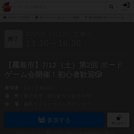
ログイン
ボドゲーマTOP
ボードゲーム会/イベント情報
鹿児島県のボードゲーム会
2025
7
12
土
年
月
日
曜日
終了
13:30～16:30
【霧島市】7/12（土）第2回 ボード
ゲーム会開催！初心者歓迎🎲
参加者：
2人 / 定員10人
場 所：
鹿児島県（国分駅から徒歩10分）
会 場：
霧島ウェルビーイングセンター
参加する
気になる！
参加および気になる！機能の利用には
ボドゲーマへのログイン
が必要です。