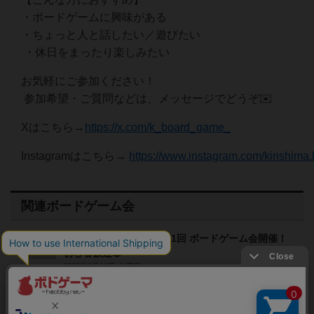
・ボードゲームに興味がある
・ちょっと人と話したい／遊びたい
・休日をまったり楽しみたい
お気軽にご参加ください！
参加希望・ご質問などは、メッセージでどうぞ✉️
Xはこちら→
https://x.com/k_board_game_
Instagramはこちら→
https://www.instagram.com/kirishima.
関連ボードゲーム会
【霧島市】6/14（土）第1回 ボードゲーム会開催！
終了
初心者歓迎🎲
2025年6月14日 土曜日
閉じる
Copyright (c)
ボードゲームのプレイ履歴を記録し
【ボドゲーマ】ボードゲームの総合情報サイト