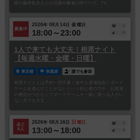
棋の藤井聡太さんの活躍や麻雀のMリーグ、TV...
2026
08
14
金
年
月
日
曜日
1
募集中
18:00～23:00
0
1人で来ても大丈夫！相席ナイト
【毎週水曜・金曜・日曜】
東京都
秋葉原
誰でも参加
相席ナイトとは予約一切不要！途中入退場自由！ボード
ゲームを遊んだことがないという初心者の方や、お友達
の都合がつかなくてボードゲームを一緒に遊べる人がい
ない方でも大丈...
2026
08
16
日
年
月
日
曜日
2
あと
13:00～18:00
6人
0