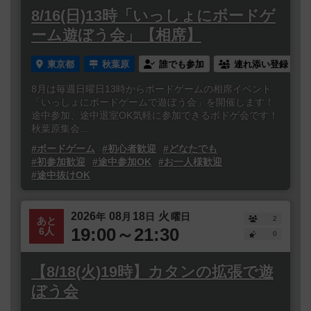
8/16(日)13時「いっしょにボードゲ
ーム遊ぼう会」【相席】
東京都
秋葉原
誰でも参加
連れ添い登録
8月は毎週日曜日13時からボードゲームの相席イベント
「いっしょにボードゲームで遊ぼう会」を開催します！
途中参加、途中退室OK気軽に参加できるボドゲ会です！
秋葉原集会...
#ボードゲーム
#初心者歓迎
#どなたでも
#初参加歓迎
#途中参加OK
#お一人様歓迎
#途中抜けOK
2026
08
18
火
年
月
日
曜日
2
あと
19:00～21:30
6人
0
【8/18(火)19時】カタンの拡張で遊
ぼう会