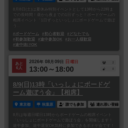
8月8日(土)は夏休み特別イベントとして13時から22時ま
での長時間！昼から夜までの1日ずっと！ボードゲームの
相席イベント「1日ずっといっしょにボードゲームで遊ぼ
う...
#ボードゲーム
#初心者歓迎
#どなたでも
#初参加歓迎
#途中参加OK
#お一人様歓迎
#途中抜けOK
2026
08
09
日
年
月
日
曜日
2
あと
13:00～18:00
6人
0
8/9(日)13時「いっしょにボードゲ
ーム遊ぼう会」【相席】
東京都
秋葉原
誰でも参加
連れ添い登録
8月は毎週日曜日13時からボードゲームの相席イベント
「いっしょにボードゲームで遊ぼう会」を開催します！
途中参加、途中退室OK気軽に参加できるボドゲ会です！