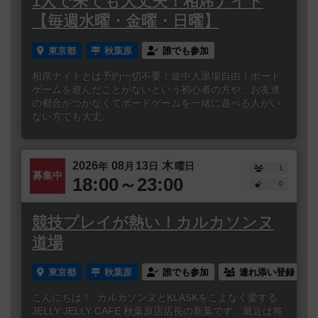
1人で来ても大丈夫！相席ナイト
【毎週水曜・金曜・日曜】
東京都
秋葉原
誰でも参加
相席ナイトとは予約一切不要！途中入退場自由！ボード
ゲームを遊んだことがないという初心者の方や、お友達
の都合がつかなくてボードゲームを一緒に遊べる人がい
ない方でも大丈...
2026
08
13
木
年
月
日
曜日
1
募集中
18:00～23:00
0
競技プレイが熱い！カルカソンヌ
道場
東京都
秋葉原
誰でも参加
連れ添い登録
こんにちは！ カルカソンヌとKLASKをこよなく愛する
JELLY JELLY CAFE 秋葉原店店長の新葉です。最近は将