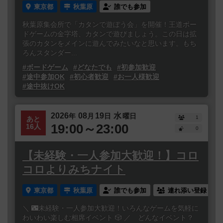
東京都
秋葉原
誰でも参加
秋葉原集会所で「カタンで遊ぼう会」を開催！王道ボー
ドゲームの金字塔、カタンで遊びましょう。この日は拡
張のカタンをメインに遊んでみたいなと思います。もち
ろんスタンダー...
#ボードゲーム
#どなたでも
#初参加歓迎
#途中参加OK
#初心者歓迎
#お一人様歓迎
#途中抜けOK
2026
08
19
水
年
月
日
曜日
1
あと
19:00～23:00
16人
0
【未経験・一人参加大歓迎！】コロ
コロよりみちナイト
東京都
秋葉原
誰でも参加
連れ添い登録
＼ 🌃未経験・一人参加大歓迎！いろんなゲームを気軽に
わいわい楽しむ相席イベント 🎲 ／ どんなイベント？