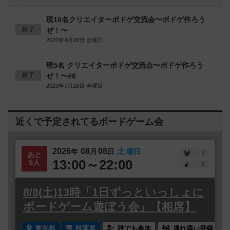
現10名クリエイターボドゲ交流会〜ボドゲ作ろう
終了
ぜ！〜
2023年4月28日 金曜日
現5名 クリエイターボドゲ交流会〜ボドゲ作ろう
終了
ぜ！〜#6
2023年7月28日 金曜日
近くで予定されてるボードゲーム会
2026
08
08
土
年
月
日
曜日
3
あと
13:00～22:00
5人
0
8/8(土)13時「1日ずっといっしょに
ボードゲーム遊ぼう会」【相席】
東京都
秋葉原
誰でも参加
連れ添い登録