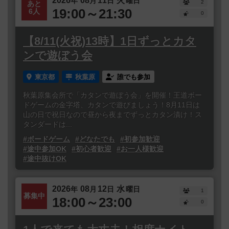
2026
08
11
火
年
月
日
曜日
2
あと
19:00～21:30
6人
0
【8/11(火祝)13時】1日ずっとカタ
ンで遊ぼう会
東京都
秋葉原
誰でも参加
秋葉原集会所で「カタンで遊ぼう会」を開催！王道ボー
ドゲームの金字塔、カタンで遊びましょう！8月11日は
山の日で祝日なので昼から夜までずっとカタン漬け！ス
タンダードは...
#ボードゲーム
#どなたでも
#初参加歓迎
#途中参加OK
#初心者歓迎
#お一人様歓迎
#途中抜けOK
2026
08
12
水
年
月
日
曜日
1
募集中
18:00～23:00
0