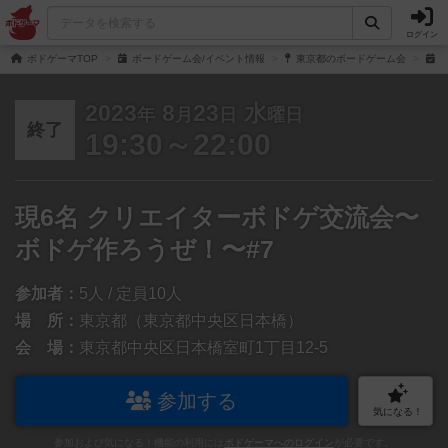
ログイン
ボドゲーマTOP
ボードゲーム会/イベント情報
東京都のボードゲーム会
現
2023
8
23
水
年
月
日
曜日
終了
19:30～22:00
現6名 クリエイターボドゲ交流会〜
ボドゲ作ろうぜ！〜#7
参加者：
5人 / 定員10人
場 所：
東京都（東京都中央区日本橋）
会 場：
東京都中央区日本橋室町1丁目12-5
参加する
気になる！
参加および気になる！機能の利用には
ボドゲーマへのログイン
が必要です。