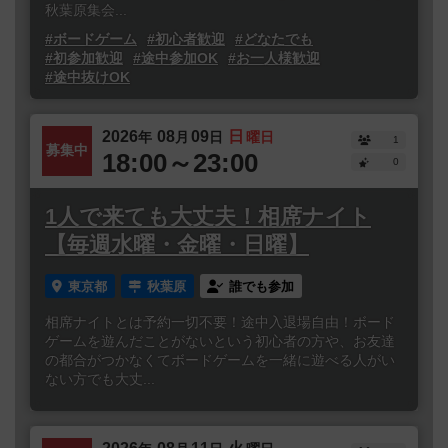
秋葉原集会...
#ボードゲーム
#初心者歓迎
#どなたでも
#初参加歓迎
#途中参加OK
#お一人様歓迎
#途中抜けOK
2026
08
09
日
年
月
日
曜日
1
募集中
18:00～23:00
0
1人で来ても大丈夫！相席ナイト
【毎週水曜・金曜・日曜】
東京都
秋葉原
誰でも参加
相席ナイトとは予約一切不要！途中入退場自由！ボード
ゲームを遊んだことがないという初心者の方や、お友達
の都合がつかなくてボードゲームを一緒に遊べる人がい
ない方でも大丈...