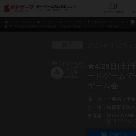
ボードゲーム会に参加しよう！
イベント作成・参加サービス
データベース
検
ボドゲーマTOP
ボードゲーム会/イベント情報
千葉県のボードゲーム会
★4/29日(土)千葉県松戸市★初心者・未経験者大歓迎！ボードゲームで一緒に遊びましょ～！Bo
2023
4
29
終了
年
月
日
★4/29日(
ードゲームで一
ゲーム会
場 所：
千葉県（千葉
会 場：
馬橋東市民セ
主催者：
Booo!GA
【千葉県松戸】
参加する