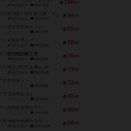
ファースト・イン・フライト
108
PT
紹介文あり
3件の投稿
モズビ－ズ・レイダ－ズ
94
PT
紹介文あり
1件の投稿
テンプテーション
79
PT
紹介文なし
2件の投稿
インドネシア
78
PT
紹介文あり
2件の投稿
宵と暁の呪文書
75
PT
紹介文あり
8件の投稿
リスボン・トラム 28
73
PT
紹介文あり
9件の投稿
アマナイト
73
PT
紹介文なし
1件の投稿
ブラヴェスト
66
PT
紹介文なし
1件の投稿
スペクタキュラー
60
PT
紹介文なし
1件の投稿
スモールワールド
59
PT
紹介文あり
13件の投稿