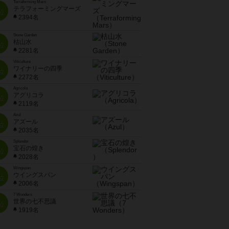
Terraforming Mars
テラフォーミングマーズ
位
2394名
Stone Garden
枯山水
位
2281名
Viticulture
ワイナリーの四季
位
2272名
Agricola
アグリコラ
位
2119名
Azul
アズール
位
2035名
Splendor
宝石の煌き
位
2028名
Wingspan
ウイングスパン
位
2006名
7 Wonders
世界の七不思議
位
1919名