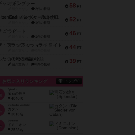
ギャンブラー
58
PT
紹介文なし
2件の投稿
Bitter End ブタペスト救出作戦
52
PT
紹介文なし
1件の投稿
ラピード
46
PT
紹介文なし
1件の投稿
ザ・フラッフィー・ライト
44
PT
紹介文なし
0件の投稿
ふたつの城の物語
39
PT
紹介文あり
6件の投稿
お気に入りランキング
トップ50
Splendor
宝石の煌き
位
4040名
Die Siedler von Catan
カタン
位
3616名
Dominion
ドミニオン
位
2528名