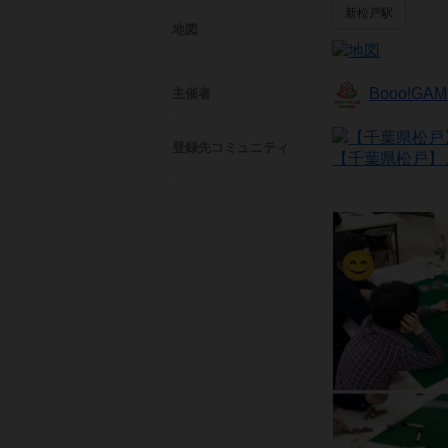
新松戸駅
地図
Booo!G
主催者
登録先
コミュニティ
【千葉県松戸】ま