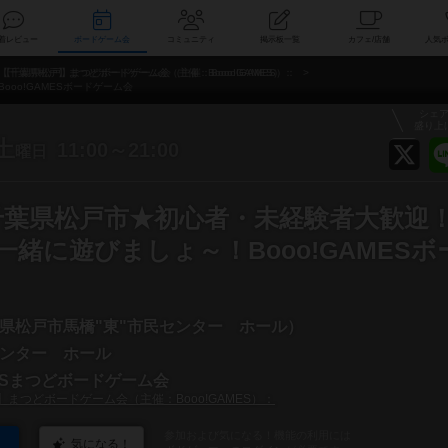
索
新着レビュー
ボードゲーム会
コミュニティ
掲示板一覧
カ
【千葉県松戸】まつどボードゲーム会（主催：Booo!GAMES）：
oo!GAMESボードゲーム会
シェ
盛り上
土
11:00～21:00
曜日
土)千葉県松戸市★初心者・未経験者大歓迎
緒に遊びましょ～！Booo!GAMESボ
県松戸市馬橋"東"市民センター ホール）
ンター ホール
MESまつどボードゲーム会
まつどボードゲーム会（主催：Booo!GAMES）：
参加および気になる！機能の利用には
気になる！