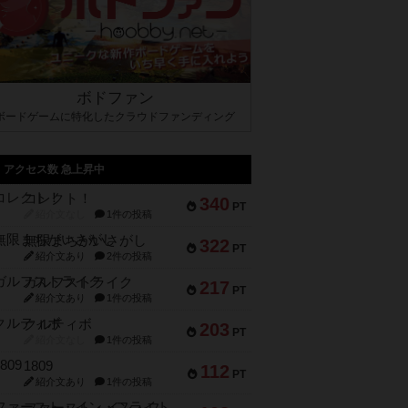
ボドファン
ボードゲームに特化したクラウドファンディング
アクセス数 急上昇中
コレクト！
340
PT
紹介文なし
1件の投稿
無限まちがいさがし
322
PT
紹介文あり
2件の投稿
ガルフストライク
217
PT
紹介文あり
1件の投稿
クルティボ
203
PT
紹介文なし
1件の投稿
1809
112
PT
紹介文あり
1件の投稿