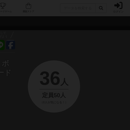
ログイン
フェ/店舗
人気ボードゲーム
通販ストア
アして
げよう
！ボ
36
ード
人
定員50人
（0人が気になる！）