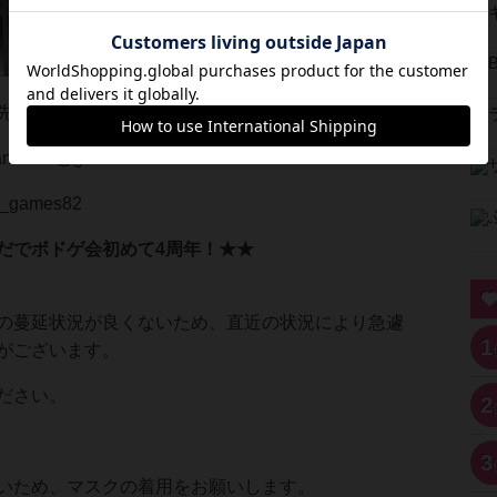
先はこちら↓
es82@gmail.com
o_games82
だでボドゲ会初めて4周年！★★
の蔓延状況が良くないため、直近の状況により急遽
1
がございます。
ださい。
2
3
いため、マスクの着用をお願いします。