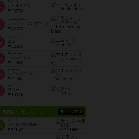
Battle Line
バトルライン
位
2377名
Terraforming Mars
テラフォーミングマーズ
位
2370名
6 nimmt!
ニムト
位
2201名
Carcassonne
カルカソンヌ
位
2190名
Wingspan
ウイングスパン
位
2149名
Azul
アズール
位
1903名
興味ありランキング
トップ50
SCYTHE
サイズ -大鎌戦役-
位
2415名