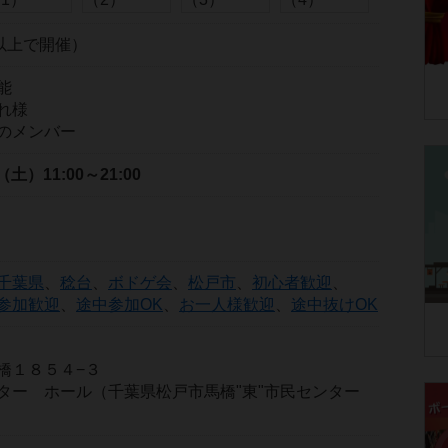
以上で開催）
能
れ様
のメンバー
日（土）
11:00～21:00
千葉県
、
稔台
、
ボドゲ会
、
松戸市
、
初心者歓迎
、
参加歓迎
、
途中参加OK
、
お一人様歓迎
、
途中抜けOK
橋１８５４−３
ター ホール（千葉県松戸市馬橋"東"市民センター