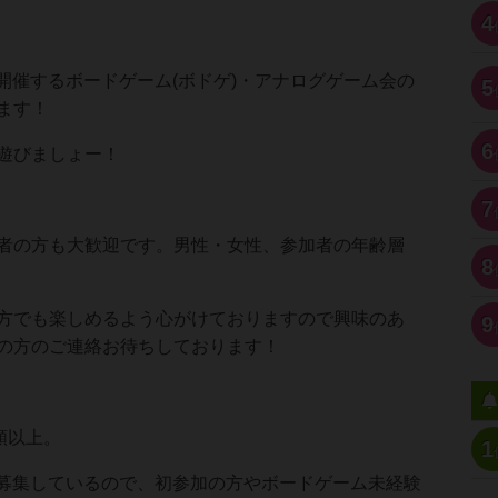
4
に開催するボードゲーム(ボドゲ)・アナログゲーム会の
5
ます！
6
遊びましょー！
7
者の方も大歓迎です。男性・女性、参加者の年齢層
8
方でも楽しめるよう心がけておりますので興味のあ
9
の方のご連絡お待ちしております！
類以上。
1
他でも募集しているので、初参加の方やボードゲーム未経験