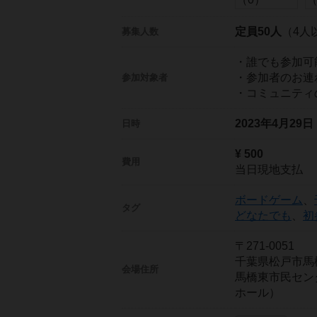
定員50人
（4人
募集人数
・誰でも参加可
・参加者のお連
参加対象者
・コミュニティ
2023年4月29
日時
¥ 500
費用
当日現地支払
ボードゲーム
、
タグ
どなたでも
、
初
〒271-0051
千葉県松戸市馬
会場住所
馬橋東市民セン
ホール）