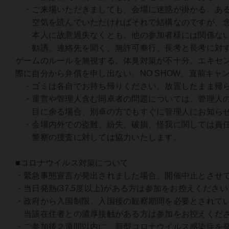
・ご来場いただきましても、会場に迷惑が掛かる、ある
空気を読んでいただければそれで結構なのですが、念
本人に故意過失なくとも、他の参加者様には関係ない
勧誘、連絡先を聞く、無許可奉行、長考と長考に対する
ゲームのルールを無視する、体臭対策が不十分、エキセ
際に自分から弁償を申し出ない、NO SHOW、直前キ
・ゴミは各自でお持ち帰りください。放置したまま帰ら
・運営や管理人含む同卓者の問題については、管理人のTwitt
目に余る場合、別卓の方でもすぐに管理人にお知らせ
・会場内外での盗難、紛失、破損、怪我に関しては責任
警察の捜査に対しては協力いたします。
■コロナウイルス対策について
・緊急事態宣言が発出されました場合、開催中止とさせ
・当日発熱(37.5度以上)がある方は参加をお控えください
・政府から入国制限、入国後の観察期間を必要とされて
当該在住者との濃厚接触がある方は参加をお控えくだ
・ご参加後２週間以内に、新型コロナウイルス感染症を