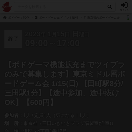
ログイン
ボドゲーマTOP
ボードゲーム会/イベント情報
東京都のボードゲーム会
2023
1
15
日
年
月
日
曜日
終了
09:00～17:00
【ボドゲーマ機能拡充までツイプラ
のみで募集します】東京ミドル層ボ
ードゲーム会 1/15(日) 【田町駅8分/
三田駅1分】【途中参加、途中抜け
OK】【500円】
参加者：
1人 / 定員1人（気になる！1人）
場 所：
東京都（三田いきいきプラザ講習室(洋室)）
会 場：
港区芝4丁目1番17号