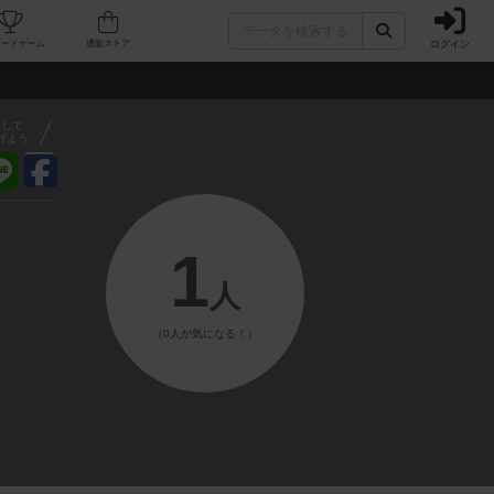
ログイン
フェ/店舗
人気ボードゲーム
通販ストア
アして
げよう
1
人
（0人が気になる！）