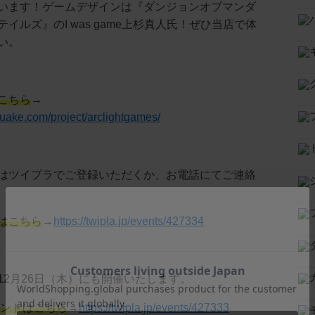
います！ゲームデザインは『ダンジョンオブマンダ
イルズ』のI was game上杉真人氏！ぜひ当店で体
い。
こちら
→
uake.com/project/arclightgames/
はツイプラでご登録いただくか、お電話にてご連絡
はこちら
→
https://twipla.jp/events/427334
12月26日（木）にも開催いたします。
ベントはこちら
→
https://twipla.jp/events/427333