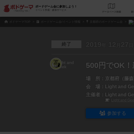
ボードゲーム会に参加しよう！
イベント作成・参加サービス
データベース
検
ボドゲーマTOP
ボードゲーム会/イベント情報
京都府のボードゲーム会
2019
12
27
終了
年
月
日
500円でOK
場 所：
京都府（藤森
会 場：
Light and G
主催者：
Light and G
Light and Ge
参加する