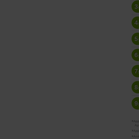
3
4
5
6
7
8
9
※A
Ap
※Ap
※A