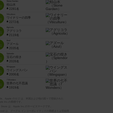
Stone Garden
枯山水
位
2281名
Viticulture
ワイナリーの四季
位
2272名
Agricola
アグリコラ
位
2119名
Azul
アズール
位
2035名
Splendor
宝石の煌き
位
2028名
Wingspan
ウイングスパン
位
2006名
7 Wonders
世界の七不思議
位
1919名
pple、Apple のロゴ は、米国および他の国々で登録された
ple Inc.の商標です。
p Store は、Apple Inc.のサービスマークです。
ndroid は、グーグル インコーポレイテッドの商標または登録商