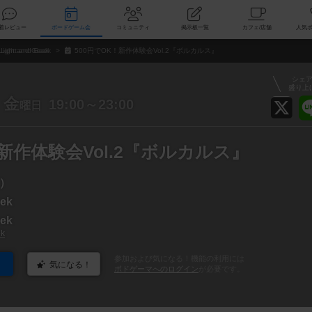
索
新着レビュー
ボードゲーム会
コミュニティ
掲示板一覧
カ
Light and Geek
500円でOK！新作体験会Vol.2『ボルカルス』
シェ
盛り上
金
19:00～23:00
曜日
！新作体験会Vol.2『ボルカルス』
）
eek
eek
ek
参加および気になる！機能の利用には
気になる！
ボドゲーマへのログイン
が必要です。