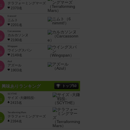
テラフォーミングマーズ
位
2370名
6 nimmt!
ニムト
位
2201名
Carcassonne
カルカソンヌ
位
2190名
Wingspan
ウイングスパン
位
2149名
Azul
アズール
位
1903名
興味ありランキング
トップ50
SCYTHE
サイズ -大鎌戦役-
位
2415名
Terraforming Mars
テラフォーミングマーズ
位
2394名