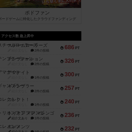
ボドファン
ボードゲームに特化したクラウドファンディング
アクセス数 急上昇中
スチームローラーズ
686
PT
紹介文なし
2件の投稿
テンプテーション
326
PT
紹介文なし
2件の投稿
アマナイト
300
PT
紹介文なし
1件の投稿
ギャンブラー
257
PT
紹介文なし
2件の投稿
コレクト！
240
PT
紹介文なし
1件の投稿
トリオンフ ア マレンゴ
236
PT
紹介文あり
1件の投稿
エレメンツ
232
PT
紹介文あり
4件の投稿