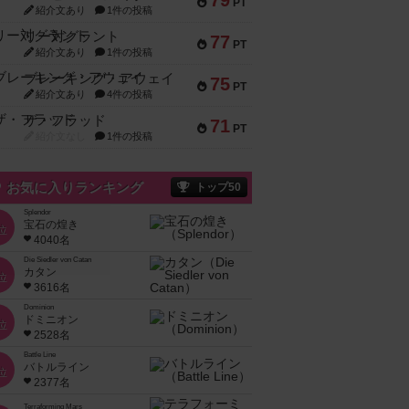
79
PT
紹介文あり
1件の投稿
リー対グラント
77
PT
紹介文あり
1件の投稿
ブレーキング・アウェイ
75
PT
紹介文あり
4件の投稿
ザ・フラッド
71
PT
紹介文なし
1件の投稿
お気に入りランキング
トップ50
Splendor
宝石の煌き
位
4040名
Die Siedler von Catan
カタン
位
3616名
Dominion
ドミニオン
位
2528名
Battle Line
バトルライン
位
2377名
Terraforming Mars