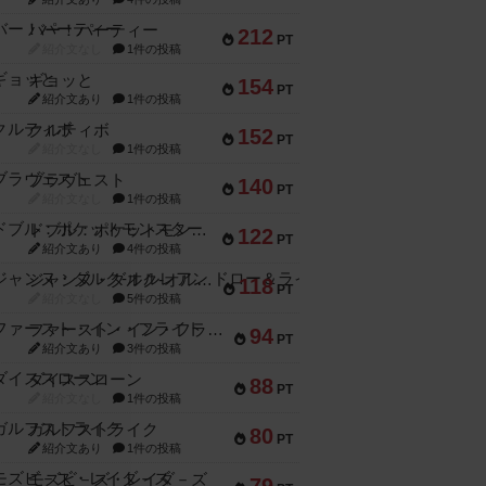
バー！パーティー
212
PT
紹介文なし
1件の投稿
ギョッと
154
PT
紹介文あり
1件の投稿
クルティボ
152
PT
紹介文なし
1件の投稿
ブラヴェスト
140
PT
紹介文なし
1件の投稿
ドブル：ポケットモンスター
122
PT
紹介文あり
4件の投稿
ジャンヌ・ダルク-オルレアン ドロー＆ライト
118
PT
紹介文なし
5件の投稿
ファースト・イン・フライト
94
PT
紹介文あり
3件の投稿
ダイススローン
88
PT
紹介文なし
1件の投稿
ガルフストライク
80
PT
紹介文あり
1件の投稿
モズビ－ズ・レイダ－ズ