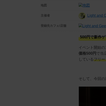
地図
Light and 
主催者
登録先
カフェ/店舗
500円で新作
イベント開始の
価格500円
で当
している
フリー
そして、今回の