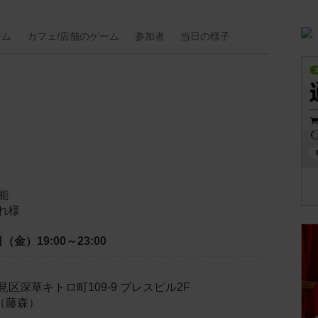
ーム
カフェ/
店舗の
ゲーム
参加者
当日の
様子
能
れ様
7日（金）
19:00～23:00
区深草キトロ町109-9 ブレスビル2F
ek（藤森）