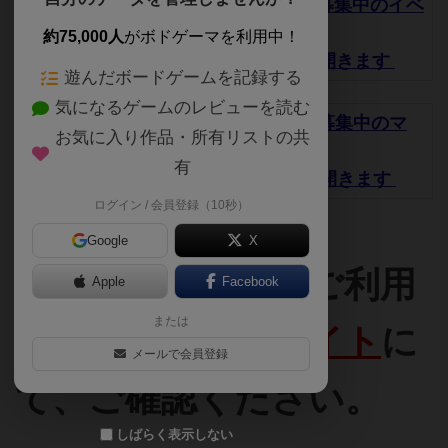
当店で開催予定・募集中のイベ
ント
約75,000人
がボドゲーマを利用中！
TwiPlaのページが開きます
遊んだボードゲームを記録する
気になるゲームのレビューを読む
当店で開催予定・募集中のマ
お気に入り作品・所有リストの共
ーダーミステリー
有
TwiPlaのページが開きます
ログイン / 会員登録（10秒）
Google
X
営業カレンダー、ご利用
Apple
Facebook
または
料金などは
公式サイト
に
メールで会員登録
て、ご確認ください。
しばらく表示しない