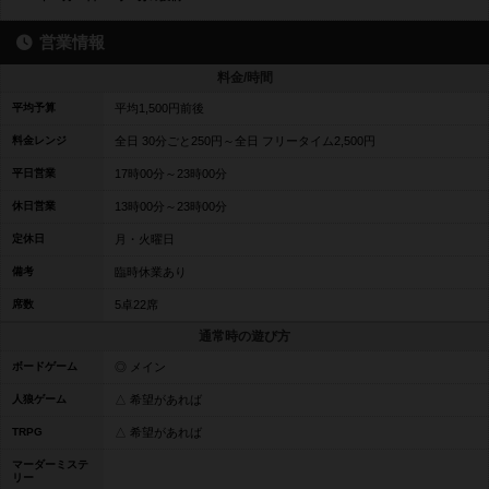
営業情報
料金/時間
平均予算
平均1,500円前後
料金レンジ
全日 30分ごと250円～全日 フリータイム2,500円
平日営業
17時00分～23時00分
休日営業
13時00分～23時00分
定休日
月・火曜日
備考
臨時休業あり
席数
5卓22席
通常時の遊び方
ボードゲーム
◎ メイン
人狼ゲーム
△ 希望があれば
TRPG
△ 希望があれば
マーダーミステ
リー