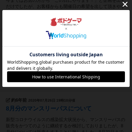
今まではお店の方から「この日にやります！」と企画を出す
だけでしたが、お客様からも開催日の希望を出して頂きやす
いように、ご案内用のページを追加しました！！↓
114
ページビュー
約6年前
2020年08月06日 16時40分頃
8月6日 京都でボードゲームが遊べるところ
を紹介します
当店以外の、京都でボードゲームが遊べるところを簡単にで
すがご紹介しました。↓
150
ページビュー
約6年前
2020年07月26日 19時10分頃
8月分のマンスリーパスについて
新型コロナウイルスの感染拡大状況から、マンスリーパスの
販売をかつてのように継続するか検討しておりましたが、8