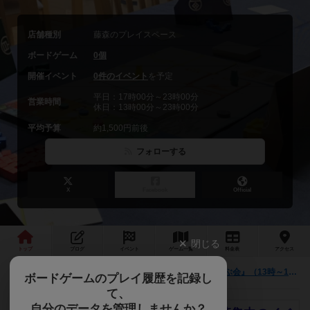
店舗種別
藤森のプレイスペース
ボードゲーム
0個
開催イベント
0件のイベント
を予定
平日：17時00分～23時00分
営業時間
休日：13時00分～23時00分
平均予算
約1,500円前後
フォローする
X
Facebook
Official
閉じる
トップ
ブログ
イベント
ゲーム
一覧
料金
表
アクセス
1月28日『【ドイツ年間ゲーム大賞受賞作】を遊ぶ会』（13時～19時／途中参加・途中退出OK）京阪藤森駅すぐ
最新情報
ボードゲームのプレイ履歴を記録し
て、
自分のデータを管理しませんか？