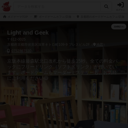
ログイン
ボドゲーマTOP
ボードゲームカフェ/店舗
京都府のボードゲームカフェ/店舗
Light and Geek
〒612-0025
京都府京都市伏見区深草キトロ町109-9 ブレスビル2F（
地図
）
0752867530
京阪本線藤森駅北口改札から徒歩15秒。全ての料金パ
ックにフリードリンク（ソフトドリンク）が付いてい
ます。ボードゲームもマーダーミステリーも、お気軽
にご利用ください😄