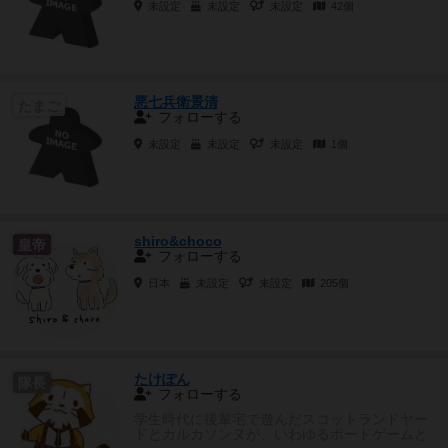
未設定
未設定
未設定
42個
悪七兵衛景清
たまご
フォローする
未設定
未設定
未設定
1個
shiro&choco
皇帝
フォローする
日本
未設定
未設定
205個
たけぽん
隊長
フォローする
学生時代に後輩宅で遊んだスコットランドヤー
ドとカルカソンヌが、いわゆるボードゲームと