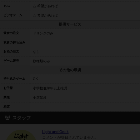
TCG
△ 希望があれば
ビデオゲーム
△ 希望があれば
提供サービス
飲食の注文
ドリンクのみ
飲食の持ち込み
お酒の注文
なし
ゲーム販売
数種類のみ
その他の環境
持ち込みゲーム
OK
お子様
小学校低学年以上推奨
禁煙
全席禁煙
相席
スタッフ
Light and Geek
コメントが登録されていません。