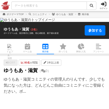
ログイン
ボドゲーマTOP
コミュニティ
ゆうもあ・滋賀
掲示板
ゆうもあ・滋賀
（2名）
参加する
ボードゲーム会
祝日/祭日に活動
初心者歓迎
親子連れ歓迎
トップ
ゲーム会
掲示板
持ってる
興味/人気
アンケート
OFF
80名
が閲覧
1年以上前
ゆうもあ・滋賀
（
0）
ゆうもあ・滋賀コミニティの管理人のりんです。少しでも
気になった方は、どんどんご自由にコミニティにご登録く
ださい。ボ...