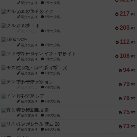
PT
紹介文あり
2件の投稿
ガルフストライク
217
PT
紹介文あり
1件の投稿
クルティボ
203
PT
紹介文なし
1件の投稿
1809
112
PT
紹介文あり
1件の投稿
ファースト・イン・フライト
108
PT
紹介文あり
3件の投稿
モズビ－ズ・レイダ－ズ
94
PT
紹介文あり
1件の投稿
テンプテーション
79
PT
紹介文なし
2件の投稿
インドネシア
78
PT
紹介文あり
2件の投稿
宵と暁の呪文書
75
PT
紹介文あり
8件の投稿
リスボン・トラム 28
73
PT
紹介文あり
9件の投稿