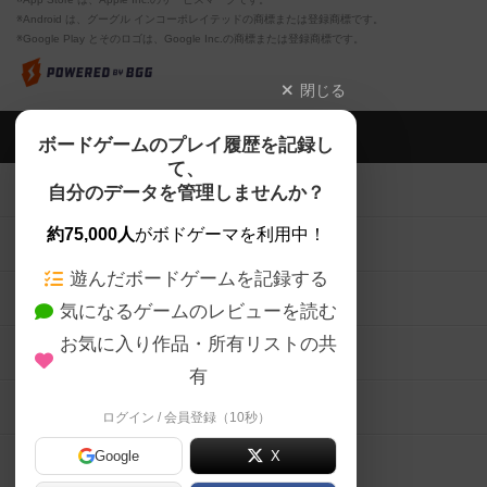
※Android は、グーグル インコーポレイテッドの商標または登録商標です。
※Google Play とそのロゴは、Google Inc.の商標または登録商標です。
閉じる
ボドゲーマTOP
ボードゲームのプレイ履歴を記録し
て、
ボードゲームを検索する
自分のデータを管理しませんか？
約75,000人
がボドゲーマを利用中！
ボードゲームの新着レビュー
遊んだボードゲームを記録する
ボードゲーム会情報
気になるゲームのレビューを読む
お気に入り作品・所有リストの共
メカニクス特集
有
掲示板・トピックス
ログイン / 会員登録（10秒）
Google
X
ボドとも・会員一覧