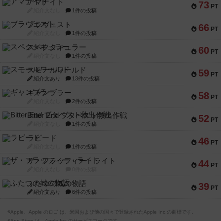
アマナイト
73
PT
紹介文なし
1件の投稿
ブラヴェスト
66
PT
紹介文なし
1件の投稿
スペクタキュラー
60
PT
紹介文なし
1件の投稿
スモールワールド
59
PT
紹介文あり
13件の投稿
ギャンブラー
58
PT
紹介文なし
2件の投稿
Bitter End ブタペスト救出作戦
52
PT
紹介文なし
1件の投稿
ラピード
46
PT
紹介文なし
1件の投稿
ザ・フラッフィー・ライト
44
PT
紹介文なし
0件の投稿
ふたつの城の物語
39
PT
紹介文あり
6件の投稿
※Apple、Apple のロゴ は、米国および他の国々で登録されたApple Inc.の商標です。
※App Store は、Apple Inc.のサービスマークです。