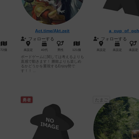
Act.time/Akt.zeit
a_cup_of_oc
フォローする
フォローする
72個
未設定
40代
男性
121個
未設定
未設定
未設定
ボードゲームに関しては考えるよりも
直感で動きます！ 勝敗よりも楽しめ
るかどうかを重視するEnjoy勢で
す！！ ...
勇者
たまご