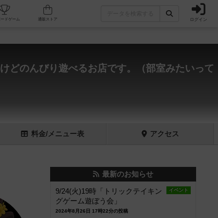
ログイン
フェ/店舗
人気ボードゲーム
通販ストア
いけどのんびり遊べるお店です。（部室みたいって
料金
/メニュー
表
アクセス
最新のお知らせ
9/24(火)19時「トリックテイキン
イベント
グゲーム遊ぼう会」
2024年8月26日 17時22分の投稿