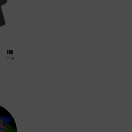
]
221個