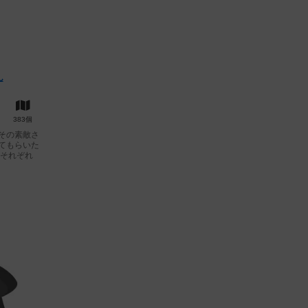
ん
383個
その素敵さ
てもらいた
もそれぞれ