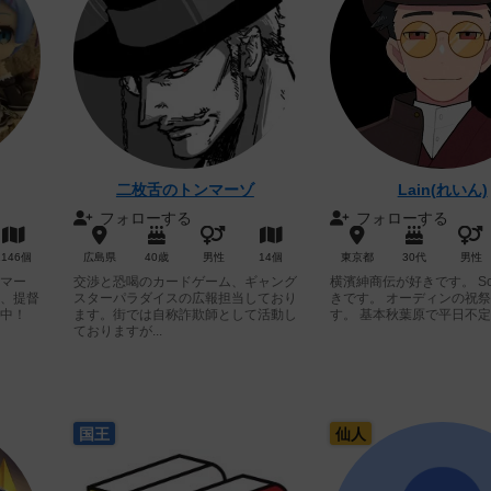
二枚舌のトンマーゾ
Lain(れいん)
フォローする
フォローする
1146個
広島県
40歳
男性
14個
東京都
30代
男性
マー
交渉と恐喝のカードゲーム、ギャング
横濱紳商伝が好きです。 Sc
、提督
スターパラダイスの広報担当しており
きです。 オーディンの祝
中！
ます。街では自称詐欺師として活動し
す。 基本秋葉原で平日不定期
ておりますが...
国王
仙人