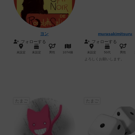
ヨン
murasakimitsuru
フォローする
フォローする
未設定
未設定
男性
1074個
未設定
50代
男性
よろしくお願いします。
たまご
たまご