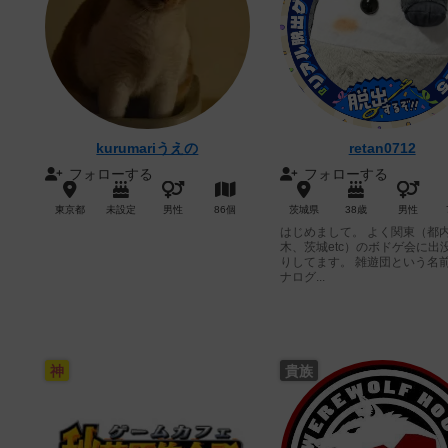
kurumariうえの
retan0712
フォローする
フォローする
東京都
未設定
男性
86個
茨城県
38歳
男性
はじめまして。 よく関東（都
木、茨城etc）のボドゲ会に出
りしてます。 雑遊団という名
ナログ...
神
貴族