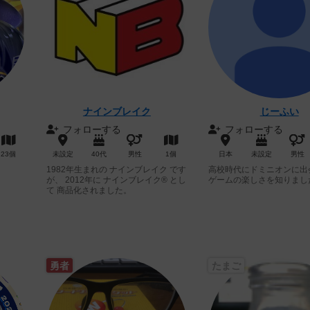
ナインブレイク
じーふい
フォローする
フォローする
23個
未設定
40代
男性
1個
日本
未設定
男性
1982年生まれの ナインブレイク です
高校時代にドミニオンに出
が、 2012年に ナインブレイク® とし
ゲームの楽しさを知りまし
て 商品化されました。
勇者
たまご