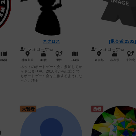
ネクロス
[退会者:2302
フォローする
フォローする
86個
神奈川県
30代
男性
244個
東京都
非表示
未設定
ネットのボードゲーム会に参加してか
らドはまり中。2016年からは自分で
もボードゲーム会を主催するようにな
った。埼玉...
大賢者
勇者