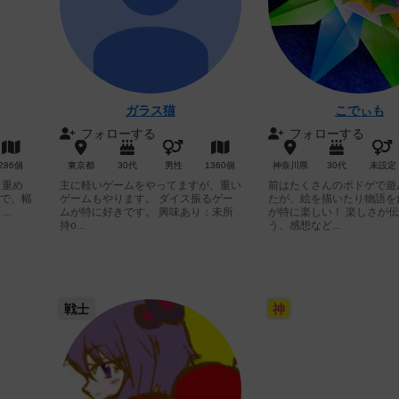
ガラス猫
こでぃも
フォローする
フォローする
286個
東京都
30代
男性
1360個
神奈川県
30代
未設定
 重め
主に軽いゲームをやってますが、重い
前はたくさんのボドゲで遊
で、幅
ゲームもやります。 ダイス振るゲー
たが、絵を描いたり物語を
..
ムが特に好きです。 興味あり：未所
が特に楽しい！ 楽しさが
持o...
う、感想など...
戦士
神