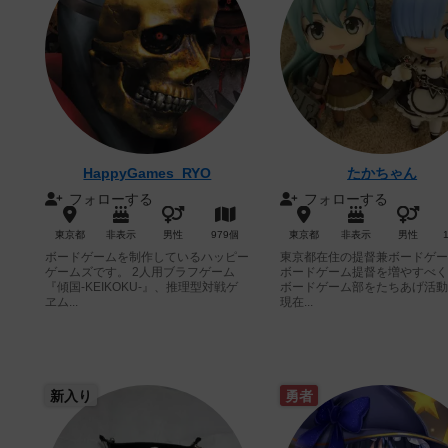
HappyGames_RYO
たかちゃん
フォローする
フォローする
東京都
非表示
男性
979個
東京都
非表示
男性
ボードゲームを制作しているハッピー
東京都在住の提督兼ボードゲー
ゲームズです。 2人用ブラフゲーム
ボードゲーム提督を増やすべく
『傾国-KEIKOKU-』、推理型対戦ゲ
ボードゲーム部をたちあげ活動
ヱム...
現在...
新入り
勇者