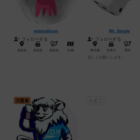
mistralburn
Mr. Single
フォローする
フォローする
未設定
未設定
未設定
21個
東京都
非表示
男性
宜しくお願いします。
大賢者
たまご