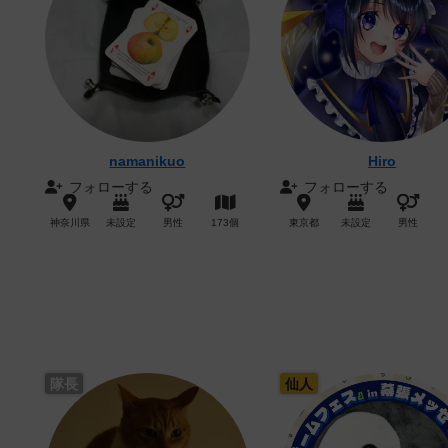
namanikuo
Hiro
フォローする
フォローする
神奈川県
未設定
男性
173個
東京都
未設定
男性
隊長
仙人