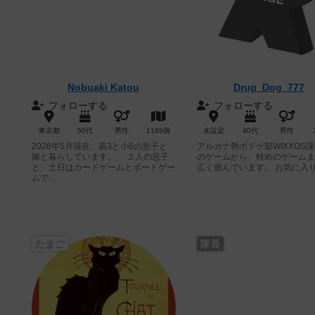
Nobuaki Katou
Drug_Dog_777
フォローする
フォローする
東京都
50代
男性
1169個
未設定
40代
男性
2026年5月現在、高3と小6の息子と
アルカナ勢ボドゲ部WIXXOS課
嫁と暮らしています。 ２人の息子
のゲームから、軽めのゲームま
と、土日はカードゲームとボードゲー
広く遊んでいます。 お気に入り.
ムで...
たまご
隊長