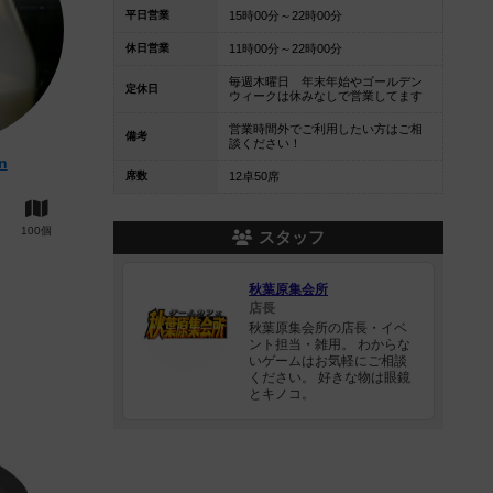
平日営業
15時00分～22時00分
休日営業
11時00分～22時00分
毎週木曜日 年末年始やゴールデン
定休日
ウィークは休みなしで営業してます
営業時間外でご利用したい方はご相
備考
談ください！
n
席数
12卓50席
100個
スタッフ
秋葉原集会所
店長
秋葉原集会所の店長・イベ
ント担当・雑用。 わからな
いゲームはお気軽にご相談
ください。 好きな物は眼鏡
とキノコ。