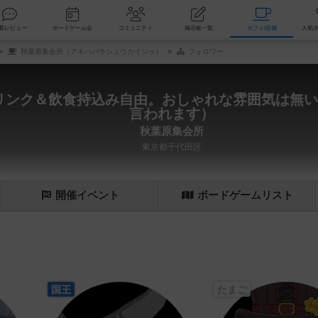
索
新着レビュー
ボードゲーム会
コミュニティ
掲示板一覧
カ
秋葉原集会所（アキハバラシュウカイジョ）
フォロワー
ドリンク＆飲食持込み自由。おしゃれな雰囲気は無
言われます）
秋葉原集会所
東京都千代田区
開催
イベント
ボード
ゲーム
リスト
国王
たまご