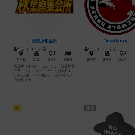
秋葉原集会所
JinroHouse
フォローする
フォローする
東京都
17歳
未設定
850個
未設定
未設定
未設定
秋葉原にあるゲームカフェ「秋葉原集
会所」です。 ボードゲームは無料レ
ンタルOK、その他のゲームも持ち込
めば何で遊...
神
隊長