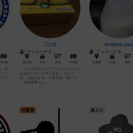
フーガ
lookloss_ope
フォローする
フォローする
713個
東京都
30代
男性
774個
山梨県
52歳
男性
内、栃
ハンズで出会ったワードバスケットか
没した
ら沼にハマって今に至る。 ワード
前でア
系、お絵かき系、大喜利系、重ゲー
（直接攻撃なし...
大賢者
新入り