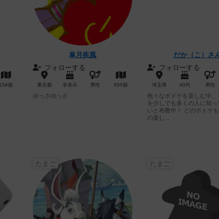
皐月疾風
だか（こ）さ
フォローする
フォローする
159個
東京都
非表示
男性
655個
埼玉県
40代
男性
ゆっさゆっさ
色々なボドゲを楽しむ中、
を少しでも多くの人に知っ
いと布教中！ どのボドゲ
の楽し...
たまご
たまご