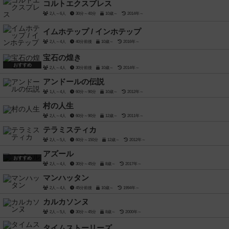
コルトエクスプレス
2人～6人
30分～40分
10歳～
2014年～
イムホテップ / インホテップ
2人～4人
40分前後
10歳～
2016年～
宝石の煌き
おすすめ
2人～4人
30分前後
10歳～
2014年～
アンドールの伝説
1人～4人
60分～90分
10歳～
2012年～
村の人生
2人～4人
60分～90分
12歳～
2011年～
テラミスティカ
2人～5人
60分～150分
12歳～
2012年～
アズール
おすすめ
2人～4人
30分～45分
8歳～
2017年～
マンハッタン
2人～4人
45分前後
10歳～
1994年～
カルカソンヌ
2人～5人
30分～45分
8歳～
2000年～
タイムストーリーズ