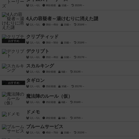
2人～4人
90分前後
12歳～
2015年～
4人の容疑者～湯けむりに消えた謎
2人～5人
30分～45分
10歳～
2016年～
クリプティッド
おすすめ
3人～5人
30分～50分
10歳～
2018年～
デクリプト
3人～8人
15分～45分
12歳～
2017年～
スカルキング
2人～6人
30分前後
8歳～
2013年～
タギロン
おすすめ
2人～4人
15分前後
10歳～
2017年～
魔法陣のルール（仮）
3人～6人
15分前後
8歳～
2018年～
ドメモ
2人～5人
20分前後
8歳～
1975年～
ブルームサービス
2人～5人
45分～75分
10歳～
2015年～