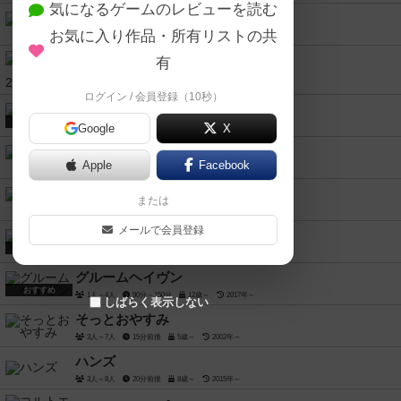
気になるゲームのレビューを読む
ワードウルフ
お気に入り作品・所有リストの共
2人～8人
5分～15分
12歳～
2012年～
有
ウミガメのスープ2
2人用
10歳～
2020年～
ログイン / 会員登録（10秒）
ピクチャーズ
おすすめ
Google
X
3人～5人
20分～30分
8歳～
2019年～
ハックスタック
Apple
Facebook
2人用
5分～10分
10歳～
2019年～
サメポリー
または
2人～4人
20分～60分
8歳～
2019年～
メールで会員登録
ボルカルス
おすすめ
2人～4人
60分～80分
10歳～
2019年～
グルームヘイヴン
おすすめ
1人～4人
90分～150分
12歳～
2017年～
しばらく表示しない
そっとおやすみ
3人～7人
15分前後
5歳～
2002年～
ハンズ
3人～8人
20分前後
8歳～
2015年～