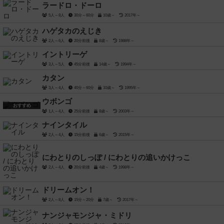
ラードロ・ドーロ
5人～8人
30分～60分
10歳～
2017年～
ハゲタカのえじき
2人～6人
20分前後
8歳～
1988年～
イントリーゲ
3人～5人
45分前後
14歳～
1994年～
カタン
3人～4人
40分～60分
10歳～
1995年～
ウボンゴ
おすすめ
1人～4人
25分前後
8歳～
2003年～
ナインタイル
2人～4人
15分前後
6歳～
2015年～
にわとりのしっぽ / にわとりの追いかけっこ
2人～4人
20分前後
4歳～
1998年～
ドリームオン！
2人～8人
15分～20分
7歳～
2017年～
ナンジャモンジャ・ミドリ