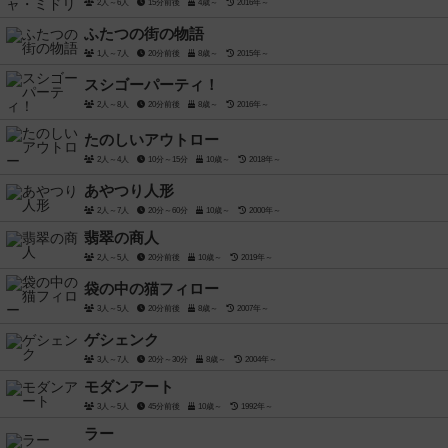
2人～6人
15分前後
4歳～
2016年～
ふたつの街の物語
1人～7人
20分前後
8歳～
2015年～
スシゴーパーティ！
2人～8人
20分前後
8歳～
2016年～
たのしいアウトロー
2人～4人
10分～15分
10歳～
2018年～
あやつり人形
2人～7人
20分～60分
10歳～
2000年～
翡翠の商人
2人～5人
20分前後
10歳～
2019年～
袋の中の猫フィロー
3人～5人
20分前後
8歳～
2007年～
ゲシェンク
3人～7人
20分～30分
8歳～
2004年～
モダンアート
3人～5人
45分前後
10歳～
1992年～
ラー