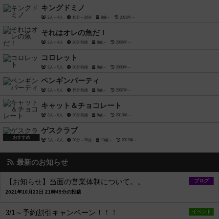
キングドミノ
2人～4人
15分～20分
8歳～
2016年～
それはオレの魚だ！
2人～4人
20分前後
8歳～
2005年～
コロレット
2人～5人
30分前後
8歳～
2003年～
ペンギンパーティ
2人～6人
15分前後
6歳～
2007年～
キャット＆チョコレート
3人～6人
20分前後
8歳～
2010年～
ゲスクラブ
おすすめ
2人～8人
20分～30分
10歳～
2017年～
最新のお知らせ
【お知らせ】当面の営業体制について。。
ブログ
2021年10月23日 21時49分の投稿
3/1～予約割引キャンペーン！！！
イベント