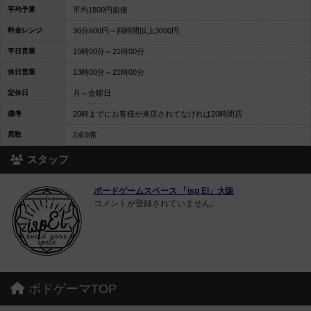
平均予算
平均1800円前後
料金レンジ
30分600円～四時間以上3000円
平日営業
15時00分～21時00分
休日営業
13時00分～21時00分
定休日
月～金曜日
備考
20時までにお客様が来店されてなければ20時閉店
席数
2卓9席
スタッフ
ボードゲームスペース 「isp El」大阪
コメントが登録されていません。
ボドゲーマTOP