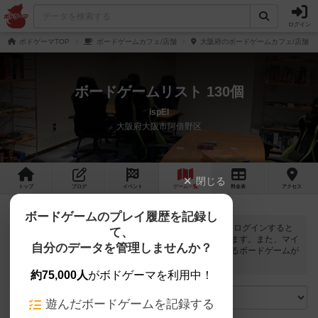
ログイン
ボドゲーマTOP
ボードゲームカフェ/店舗
大阪府のボードゲームカフェ/店舗
ボードゲームリスト 130個
ispEl
大阪府大阪市阿倍野区
閉じる
トップ
ブログ
イベント
ゲーム
一覧
料金
表
アクセス
ボードゲームのプレイ履歴を記録し
ispElでは
130
個のボードゲームで遊ぶことができます。ログインすると
て、
自分のマイボードゲームに登録できるボタンが表示されます。また、マイ
自分のデータを管理しませんか？
ボードゲームの「興味あり」と「お気に入り」に該当するボードゲームが
ピックアップされるようになります。
約75,000人
がボドゲーマを利用中！
遊んだボードゲームを記録する