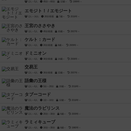
2人～5人
45分～60分
12歳～
1999年～
エモジト！ / エモジート
2人～14人
20分前後
7歳～
2016年～
王宮のささやき
3人～5人
45分前後
10歳～
2007年～
ケルト：カード
2人～4人
20分前後
8歳～
2009年～
ドミニオン
2人～4人
30分前後
14歳～
2008年～
交易王
2人～4人
30分前後
12歳～
2007年～
語彙の王様
2人～6人
5分～20分
10歳～
2018年～
タブーコード
2人～8人
1分～10分
12歳～
2018年～
魔法のラビリンス
2人～4人
20分～30分
6歳～
2009年～
ラミィキューブ
2人～4人
10分～30分
8歳～
1980年～