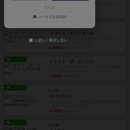
とにかくお手軽にすき間時間をうめるゲームとし
または
て重宝するゲームです。いわ...
12分前
by nabekoh
メールで会員登録
レビュー
充実
エコーズ・オブ・タイム
カードゲームにファイナルファンタジーのアクテ
しばらく表示しない
ィブタイムバトル（もしくは...
約4時間前
by ジェイとと
レビュー
シャット・ザ・ボックス
とてもシンプルなダイスゲーム。2つのダイスを振
って、出目の合計を自分の...
約4時間前
by OSAっち
レビュー
充実
オバケだぞ～
対人アナログプレイ。簡単なルールで誰とでも遊
べるゲーム。こんなの子ども...
約6時間前
by おーちゃん
レビュー
充実