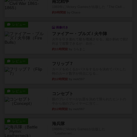
南北戦争
1983年にVictory Gamesが出版した『The Civil ...
約9時間前
by Chaco
レビュー
画像付き
ファイアー・ブルズ / 火牛陣
火牛を引き連れて敵を殲滅させる。縦か斜めで前2
列まで攻撃できるが、自分...
約11時間前
by うらまこ
レビュー
フリップ７
カードをめくるかパスをするかを決めてパスした
時のカード数字が得点になる...
約12時間前
by mob567
レビュー
コンセプト
親のプレイヤーがお題を決めて限られたヒントの
中から他のプレイヤーに当て...
約12時間前
by mob567
レビュー
海兵隊
1988年にVictory Gamesが出版した
『Leathernec...