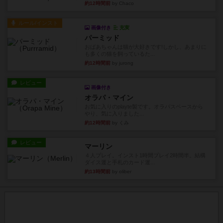
約12時間前
by Chaco
ルール/インスト
画像付き
充実
パーミッド
おばあちゃんは猫が大好きです!しかし、あまりに
も多くの猫を飼っているた...
約12時間前
by jurong
レビュー
画像付き
オラパ・マイン
お気に入りのplayte製です。オラパスペースから
やり、気に入りました...
約12時間前
by くみ
レビュー
マーリン
４人プレイ。インスト1時間プレイ2時間半。結構
ダイス運と手札のカード運...
約13時間前
by oliber