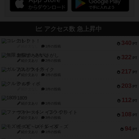
アクセス数 急上昇中
コレクト！
340
PT
紹介文なし
1件の投稿
無限まちがいさがし
322
PT
紹介文あり
2件の投稿
ガルフストライク
217
PT
紹介文あり
1件の投稿
クルティボ
203
PT
紹介文なし
1件の投稿
1809
112
PT
紹介文あり
1件の投稿
ファースト・イン・フライト
108
PT
紹介文あり
3件の投稿
モズビ－ズ・レイダ－ズ
94
PT
紹介文あり
1件の投稿