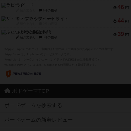
ラピード
46
PT
紹介文なし
1件の投稿
ザ・フラッフィー・ライト
44
PT
紹介文なし
0件の投稿
ふたつの城の物語
39
PT
紹介文あり
6件の投稿
※Apple、Apple のロゴ は、米国および他の国々で登録されたApple Inc.の商標です。
※App Store は、Apple Inc.のサービスマークです。
※Android は、グーグル インコーポレイテッドの商標または登録商標です。
※Google Play とそのロゴは、Google Inc.の商標または登録商標です。
ボドゲーマTOP
ボードゲームを検索する
ボードゲームの新着レビュー