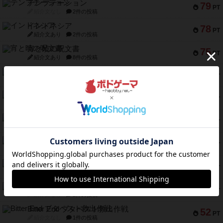
テンプテーション
79
PT
紹介文なし
2件の投稿
インドネシア
78
PT
紹介文あり
2件の投稿
宵と暁の呪文書
75
PT
紹介文あり
8件の投稿
リスボン・トラム 28
73
PT
紹介文あり
9件の投稿
アマナイト
73
PT
紹介文なし
1件の投稿
ブラヴェスト
66
PT
紹介文なし
1件の投稿
スペクタキュラー
60
PT
紹介文なし
1件の投稿
スモールワールド
59
PT
紹介文あり
13件の投稿
ギャンブラー
58
PT
紹介文なし
2件の投稿
Bitter End ブタペスト救出作戦
52
PT
紹介文なし
1件の投稿