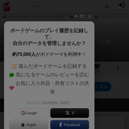
ログイン
閉じる
ボドゲーマTOP
ボードゲームの検索
ゾンビデル
ゾンビデル:インターナ
ボードゲームのプレイ履歴を記録し
て、
ゾンビデル：インターナショナル版
自分のデータを管理しませんか？
0件のルール/インスト
約75,000人
がボドゲーマを利用中！
遊んだボードゲームを記録する
3
1
1
トップ
画像
動画
レビュー
カフェ
気になるゲームのレビューを読む
お気に入り作品・所有リストの共
ゾンビデル：インターナショナル版のトップに戻る
有
ログイン / 会員登録（10秒）
会員の新しい投稿
Google
X
レビュー
充実
Apple
Facebook
ワン・トゥ・ファイブ