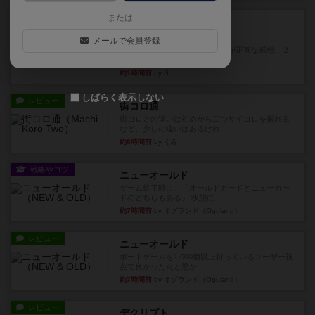
レビュー
または
充実
ウイングスパン
メールで会員登録
期待値を上げすぎた、というのが正直な感想。２
人で何度かプレイ。ここでも...
約1時間前
by S
しばらく表示しない
レビュー
街コロ通
街コロとの違いは初めから二つサイコロを振れる
など、少しの違いはあるけれ...
約6時間前
by くみ
戦略やコツ
ニューオールド
ゲーム終了時に、「オールドカードとニューカー
ドのどちらもある」 状態に...
約7時間前
by オグランド（Oguland）
レビュー
ニューオールド
ボードゲームを1,000個以上持っているユーザー視
点で良かった点と悪か...
約7時間前
by オグランド（Oguland）
レビュー
デクリプト