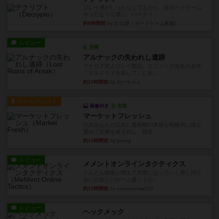
プレイ感がしっかりしてるから、超ボードゲーム
やったなって感じ。パーティ...
約8時間前
by ヒロ(新！ボードゲーム家族)
レビュー
充実
アルナックの失われし遺跡
アナログ対人プレイ数回。クニツィア先生の名作
「エルドラドを探して」にあ...
約10時間前
by おーちゃん
ルール/インスト
画像付き
充実
マーケットフレッシュ
目的あなたの店先に農産物の木箱を戦略的に積み
重ねて在庫を最大化し、競合...
約14時間前
by jurong
レビュー
メメントオンラインタクティクス
どんどん物量が増えて大変になっていく押し付け
合いが楽しいゲーム盛り上が...
約15時間前
by nekomanma222
レビュー
ヘックメック