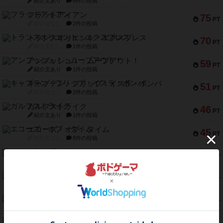
紹介文あり
6件の投稿
フラットアイアン
75
PT
紹介文なし
2件の投稿
トランスオリエント・エクスプレス
70
PT
紹介文なし
1件の投稿
アンブッシュ！：ムーブアウト！
59
PT
紹介文あり
1件の投稿
キャプテン・フリップ：イスラ・ボンバ
51
PT
紹介文なし
2件の投稿
ガルフストライク
46
PT
紹介文あり
1件の投稿
エコーズ・オブ・タイム
45
PT
紹介文なし
8件の投稿
スカルキング
45
PT
紹介文あり
12件の投稿
海兵隊
45
PT
紹介文あり
1件の投稿
Bitter End ブタペスト救出作戦
45
PT
紹介文なし
1件の投稿
ドコジャン