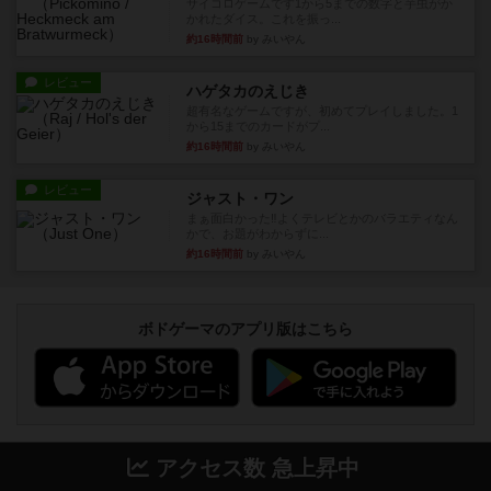
サイコロゲームです1から5までの数字と芋虫がか
かれたダイス。これを振っ...
約16時間前
by みいやん
レビュー
ハゲタカのえじき
超有名なゲームですが、初めてプレイしました。1
から15までのカードがプ...
約16時間前
by みいやん
レビュー
ジャスト・ワン
まぁ面白かった‼️よくテレビとかのバラエティなん
かで、お題がわからずに...
約16時間前
by みいやん
ボドゲーマのアプリ版はこちら
アクセス数 急上昇中