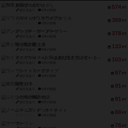
無限まちがいさがし
574
PT
紹介文あり
2件の投稿
リワイルド：サウスアメリカ
389
PT
紹介文なし
2件の投稿
アンダー・ザ・テーブラー
378
PT
紹介文あり
1件の投稿
宵と暁の呪文書
133
PT
紹介文あり
8件の投稿
セミファイナル ～お前はまだ生きている～
103
PT
紹介文あり
1件の投稿
ワン・トゥ・ファイブ
97
PT
紹介文あり
1件の投稿
南北戦争
91
PT
紹介文あり
1件の投稿
ふたつの城の物語
91
PT
紹介文あり
6件の投稿
ノームズ・アット・ナイト
88
PT
紹介文なし
1件の投稿
マーリン
76
PT