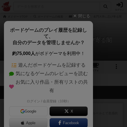
ログイン
閉じる
ボドゲーマTOP
ボードゲームの検索
ウィスパーズ：名門大学に忍び寄る闇
ボードゲームのプレイ履歴を記録し
て、
ウィスパーズ：名門大学に忍び寄る闇
自分のデータを管理しませんか？
拡張/関連作品 0件
約75,000人
がボドゲーマを利用中！
遊んだボードゲームを記録する
1
5
トップ
画像
動画
レビュー
カフェ
気になるゲームのレビューを読む
お気に入り作品・所有リストの共
有
会員の新しい投稿
ログイン / 会員登録（10秒）
レビュー
エージェントアベニュー
Google
X
追いついたら勝ち。シンプルな ルールとで直感的
な 目的で、ボドゲ慣れし...
Apple
14分前
by daisdice
Facebook