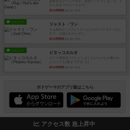
超有名なゲームですが、初めてプレイしました。1
から15までのカードがプ...
約16時間前
by みいやん
レビュー
ジャスト・ワン
まぁ面白かった‼️よくテレビとかのバラエティなん
かで、お題がわからずに...
約16時間前
by みいやん
レビュー
ピタッコカルタ
ボドゲ相席会でプレイしましたひらがなが書かれ
たカードを2枚まで手をつけ...
約16時間前
by みいやん
ボドゲーマのアプリ版はこちら
アクセス数 急上昇中