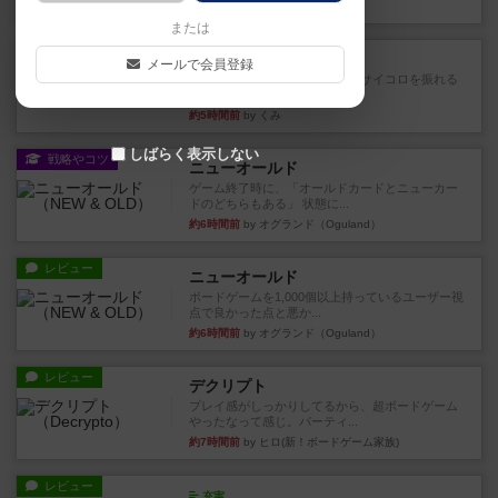
38分前
by S
または
レビュー
街コロ通
メールで会員登録
街コロとの違いは初めから二つサイコロを振れる
など、少しの違いはあるけれ...
約5時間前
by くみ
しばらく表示しない
戦略やコツ
ニューオールド
ゲーム終了時に、「オールドカードとニューカー
ドのどちらもある」 状態に...
約6時間前
by オグランド（Oguland）
レビュー
ニューオールド
ボードゲームを1,000個以上持っているユーザー視
点で良かった点と悪か...
約6時間前
by オグランド（Oguland）
レビュー
デクリプト
プレイ感がしっかりしてるから、超ボードゲーム
やったなって感じ。パーティ...
約7時間前
by ヒロ(新！ボードゲーム家族)
レビュー
充実