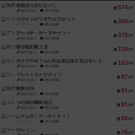
無限まちがいさがし
574
PT
紹介文あり
2件の投稿
リワイルド：サウスアメリカ
389
PT
紹介文なし
2件の投稿
アンダー・ザ・テーブラー
378
PT
紹介文あり
1件の投稿
宵と暁の呪文書
133
PT
紹介文あり
8件の投稿
セミファイナル ～お前はまだ生きている～
103
PT
紹介文あり
1件の投稿
ワン・トゥ・ファイブ
97
PT
紹介文あり
1件の投稿
南北戦争
91
PT
紹介文あり
1件の投稿
ふたつの城の物語
91
PT
紹介文あり
6件の投稿
ノームズ・アット・ナイト
88
PT
紹介文なし
1件の投稿
マーリン
76
PT