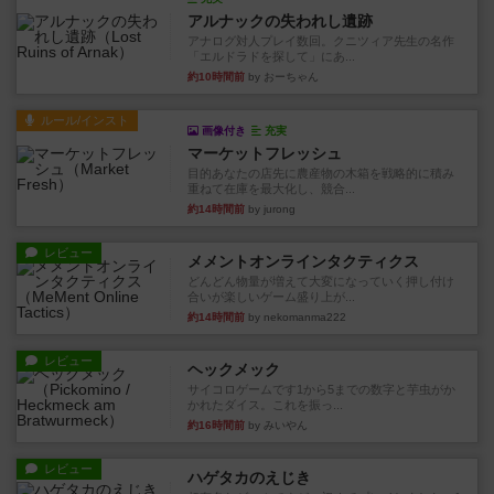
アルナックの失われし遺跡
アナログ対人プレイ数回。クニツィア先生の名作
「エルドラドを探して」にあ...
約10時間前
by おーちゃん
ルール/インスト
画像付き
充実
マーケットフレッシュ
目的あなたの店先に農産物の木箱を戦略的に積み
重ねて在庫を最大化し、競合...
約14時間前
by jurong
レビュー
メメントオンラインタクティクス
どんどん物量が増えて大変になっていく押し付け
合いが楽しいゲーム盛り上が...
約14時間前
by nekomanma222
レビュー
ヘックメック
サイコロゲームです1から5までの数字と芋虫がか
かれたダイス。これを振っ...
約16時間前
by みいやん
レビュー
ハゲタカのえじき