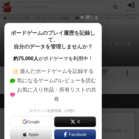
ログイン
閉じる
ボドゲーマTOP
ボードゲームの検索
ウィング・オブ・グローリー：トライポ
ボードゲームのプレイ履歴を記録し
て、
ウィング・オブ・グローリー：トライポッド
自分のデータを管理しませんか？
＆トライプレイン
拡張/関連作品 0件
約75,000人
がボドゲーマを利用中！
遊んだボードゲームを記録する
1
1
トップ
画像
動画
レビュー
カフェ
気になるゲームのレビューを読む
お気に入り作品・所有リストの共
有
会員の新しい投稿
ログイン / 会員登録（10秒）
レビュー
充実
Google
X
ウイングスパン
期待値を上げすぎた、というのが正直な感想。２
Apple
Facebook
人で何度かプレイ。ここでも...