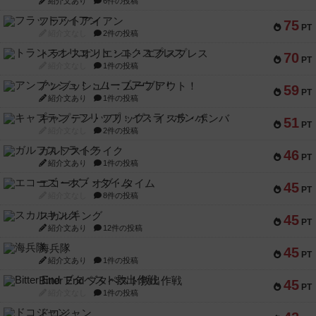
紹介文あり
6件の投稿
フラットアイアン
75
PT
紹介文なし
2件の投稿
トランスオリエント・エクスプレス
70
PT
紹介文なし
1件の投稿
アンブッシュ！：ムーブアウト！
59
PT
紹介文あり
1件の投稿
キャプテン・フリップ：イスラ・ボンバ
51
PT
紹介文なし
2件の投稿
ガルフストライク
46
PT
紹介文あり
1件の投稿
エコーズ・オブ・タイム
45
PT
紹介文なし
8件の投稿
スカルキング
45
PT
紹介文あり
12件の投稿
海兵隊
45
PT
紹介文あり
1件の投稿
Bitter End ブタペスト救出作戦
45
PT
紹介文なし
1件の投稿
ドコジャン