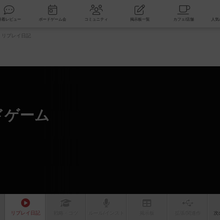
索
新着レビュー
ボードゲーム会
コミュニティ
掲示板一覧
リプレイ日記
ドゲーム
リプレイ
日記
戦略
・コツ
ルール
/インスト
掲示板
拡張/関連
作
次