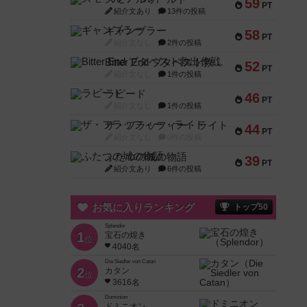
59
PT
紹介文あり
13件の投稿
ギャンブラー
58
PT
紹介文なし
2件の投稿
Bitter End ブタペスト救出作戦
52
PT
紹介文なし
1件の投稿
ラピード
46
PT
紹介文なし
1件の投稿
ザ・フラッフィー・ライト
44
PT
紹介文なし
0件の投稿
ふたつの城の物語
39
PT
紹介文あり
6件の投稿
お気に入りランキング
トップ50
Splendor
1
宝石の煌き
位
4040名
Die Siedler von Catan
2
カタン
位
3616名
Dominion
ドミニオン