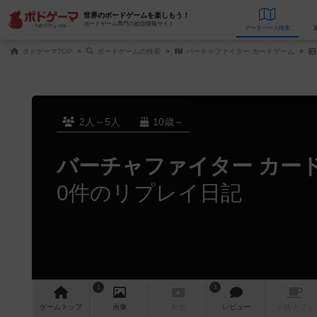
世界のボードゲームを楽しもう！
ボードゲーム専門の総合情報サイト
データベース
検
ボドゲーマTOP
ボードゲームの検索
バーチャファイター カードゲーム
2人～5人
10歳～
バーチャファイター カー
0件のリプレイ日記
1
1
ゲーム
トップ
画像
動画
レビュー
店舗/
カフェ