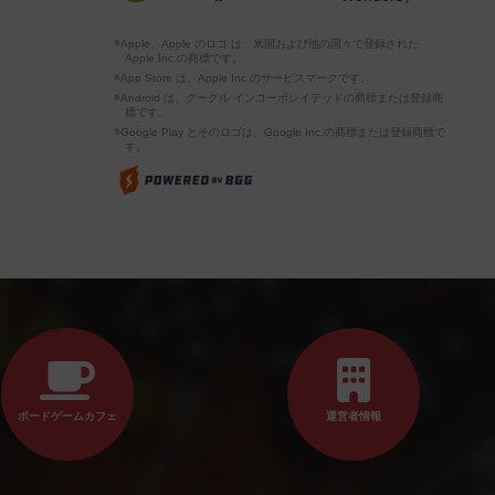
※Apple、Apple のロゴ は、米国および他の国々で登録された
Apple Inc.の商標です。
※App Store は、Apple Inc.のサービスマークです。
※Android は、グーグル インコーポレイテッドの商標または登録商
標です。
※Google Play とそのロゴは、Google Inc.の商標または登録商標で
す。
ボードゲームカフェ
運営者情報