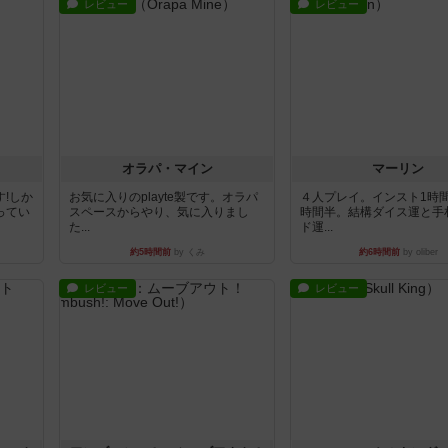
レビュー
レビュー
オラパ・マイン
マーリン
!しか
お気に入りのplayte製です。オラパ
４人プレイ。インスト1時
ってい
スペースからやり、気に入りまし
時間半。結構ダイス運と手
た...
ド運...
約5時間前
by くみ
約6時間前
by oliber
レビュー
レビュー