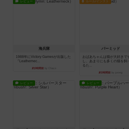
レビュー
ルール/インスト
海兵隊
パーミッド
1988年にVictory Gamesが出版した
おばあちゃんは猫が大好きです
『Leathernec...
し、あまりにも多くの猫を飼
るた...
約5時間前
by Chaco
約5時間前
by jurong
レビュー
レビュー