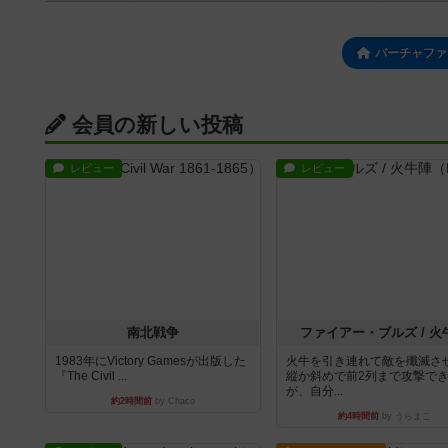
バーチャファ
会員の新しい投稿
レビュー
レビュー
南北戦争
ファイアー・ブルズ / 火
1983年にVictory Gamesが出版した
火牛を引き連れて敵を殲滅さ
『The Civil ...
縦か斜めで前2列まで攻撃で
が、自分...
約2時間前
by Chaco
約4時間前
by うらまこ