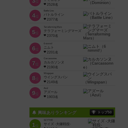
3
位
2528名
Battle Line
4
バトルライン
位
2377名
Terraforming Mars
5
テラフォーミングマーズ
位
2370名
6 nimmt!
6
ニムト
位
2201名
Carcassonne
7
カルカソンヌ
位
2190名
Wingspan
8
ウイングスパン
位
2149名
Azul
9
アズール
位
1903名
興味ありランキング
トップ50
SCYTHE
1
サイズ -大鎌戦役-
位