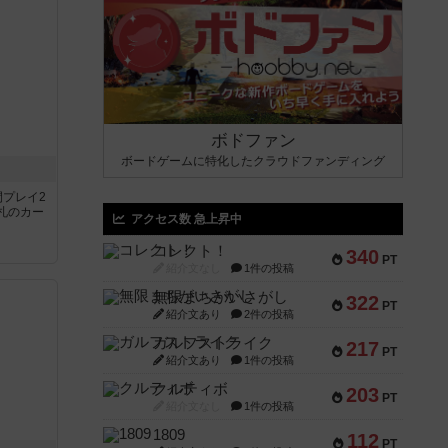
ボドファン
ボードゲームに特化したクラウドファンディング
間プレイ2
札のカー
アクセス数 急上昇中
コレクト！
340
PT
紹介文なし
1件の投稿
無限まちがいさがし
322
PT
紹介文あり
2件の投稿
ガルフストライク
217
PT
紹介文あり
1件の投稿
クルティボ
203
PT
紹介文なし
1件の投稿
1809
112
PT