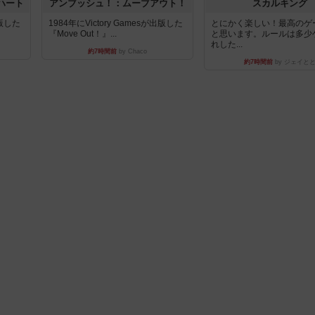
ハート
アンブッシュ！：ムーブアウト！
スカルキング
出版した
1984年にVictory Gamesが出版した
とにかく楽しい！最高のゲ
『Move Out！』...
と思います。ルールは多少
れした...
約7時間前
by Chaco
約7時間前
by ジェイと