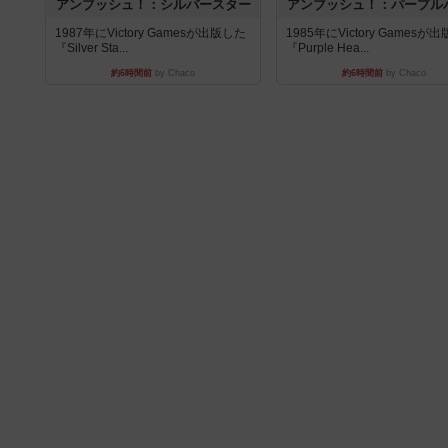
アンブッシュ！：シルバースター
アンブッシュ！：パープル
1987年にVictory Gamesが出版した
1985年にVictory Gamesが
『Silver Sta...
『Purple Hea...
約6時間前
by Chaco
約6時間前
by Chaco