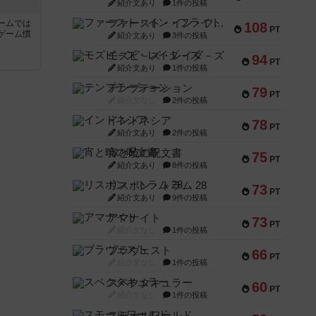
紹介文あり
1件の投稿
ファースト・イン・フライト
ームでは
108
PT
ゲーム慣
紹介文あり
3件の投稿
モズビ－ズ・レイダ－ズ
94
PT
と
紹介文あり
1件の投稿
テンプテーション
79
PT
紹介文なし
2件の投稿
インドネシア
78
PT
紹介文あり
2件の投稿
宵と暁の呪文書
75
PT
紹介文あり
8件の投稿
リスボン・トラム 28
73
PT
紹介文あり
9件の投稿
アマナイト
73
PT
紹介文なし
1件の投稿
ブラヴェスト
66
PT
紹介文なし
1件の投稿
スペクタキュラー
60
PT
紹介文なし
1件の投稿
スモールワールド