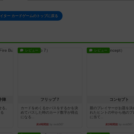
イター カードゲームのトップに戻る
レビュー
レビュー
牛陣
フリップ７
コンセプト
せる。
カードをめくるかパスをするかを決
親のプレイヤーがお題を決
きる
めてパスした時のカード数字が得点
れたヒントの中から他のプ
になる...
に当て...
約4時間前
by mob567
約5時間前
by mob567