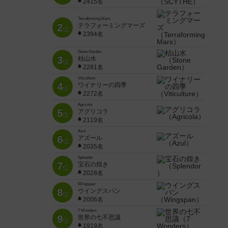
2415名
Terraforming Mars
2
テラフォーミングマーズ
位
2394名
Stone Garden
3
枯山水
位
2281名
Viticulture
4
ワイナリーの四季
位
2272名
Agricola
5
アグリコラ
位
2119名
Azul
6
アズール
位
2035名
Splendor
7
宝石の煌き
位
2028名
Wingspan
8
ウイングスパン
位
2006名
7 Wonders
9
世界の七不思議
位
1919名