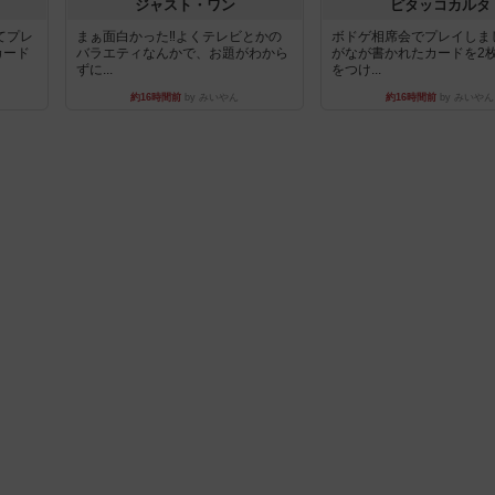
ジャスト・ワン
ピタッコカルタ
てプレ
まぁ面白かった‼️よくテレビとかの
ボドゲ相席会でプレイしま
カード
バラエティなんかで、お題がわから
がなが書かれたカードを2
ずに...
をつけ...
約16時間前
by みいやん
約16時間前
by みいやん