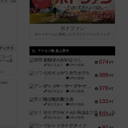
ボドファン
ボードゲームに特化したクラウドファンディング
ティクス
アクセス数 急上昇中
になって
無限まちがいさがし
ゲーム盛
574
PT
紹介文あり
2件の投稿
222
リワイルド：サウスアメリカ
389
PT
紹介文なし
2件の投稿
アンダー・ザ・テーブラー
378
PT
紹介文あり
1件の投稿
宵と暁の呪文書
133
PT
紹介文あり
8件の投稿
セミファイナル ～お前はまだ生きている～
103
PT
紹介文あり
1件の投稿
ワン・トゥ・ファイブ
97