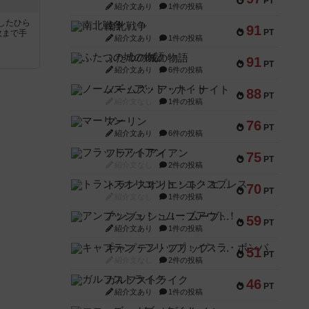
PT
紹介文あり
1件の投稿
したひら
南北戦争
91
PT
枚まで手
紹介文あり
1件の投稿
ふたつの城の物語
91
PT
紹介文あり
6件の投稿
ノームズ・アット・ナイト
88
PT
紹介文なし
1件の投稿
マーリン
76
PT
紹介文あり
6件の投稿
フラットアイアン
75
PT
紹介文なし
2件の投稿
トランスオリエント・エクスプレス
70
PT
紹介文なし
1件の投稿
アンブッシュ！：ムーブアウト！
59
PT
紹介文あり
1件の投稿
キャプテン・フリップ：イスラ・ボンバ
51
PT
紹介文なし
2件の投稿
ガルフストライク
46
PT
紹介文あり
1件の投稿