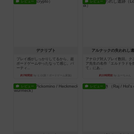
レビュー
レビュー
デクリプト
アルナックの失われし
プレイ感がしっかりしてるから、超
アナログ対人プレイ数回。ク
ボードゲームやったなって感じ。パ
ア先生の名作「エルドラドを
ーティ...
て」にあ...
約7時間前
by ヒロ(新！ボードゲーム家族)
約10時間前
by おーちゃん
レビュー
レビュー