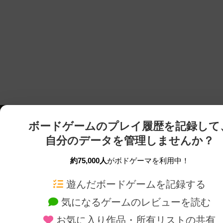
ボードゲームのプレイ履歴を記録して
自分のデータを管理しませんか？
約75,000人
がボドゲーマを利用中！
ボドゲーマTOP
ボードゲーム通販
遊んだボードゲームを記録する
気になるゲームのレビューを読む
ボードゲームを検索する
新作・再入荷情報
お気に入り作品・所有リストの共有
ボードゲームの新着レビュー
定番ボードゲームの通販