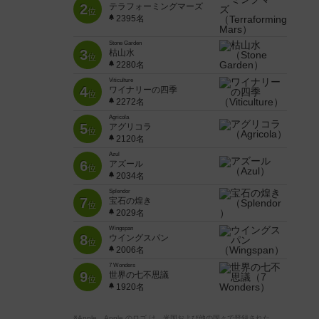
2
テラフォーミングマーズ
位
2395名
Stone Garden
3
枯山水
位
2280名
Viticulture
4
ワイナリーの四季
位
2272名
Agricola
5
アグリコラ
位
2120名
Azul
6
アズール
位
2034名
Splendor
7
宝石の煌き
位
2029名
Wingspan
8
ウイングスパン
位
2006名
7 Wonders
9
世界の七不思議
位
1920名
※Apple、Apple のロゴ は、米国および他の国々で登録された