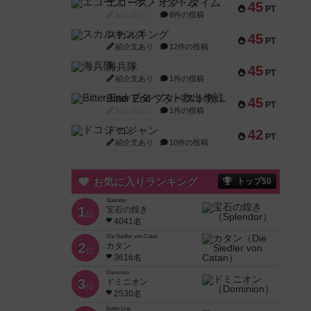
エコーズ・オブ・タイム
45
PT
紹介文なし
8件の投稿
スカルキング
45
PT
紹介文あり
12件の投稿
海兵隊
45
PT
紹介文あり
1件の投稿
Bitter End ブタペスト救出作戦
45
PT
紹介文なし
1件の投稿
ドコジャン
42
PT
紹介文あり
10件の投稿
お気に入りランキング
トップ50
Splendor
1
宝石の煌き
位
4041名
Die Siedler von Catan
2
カタン
位
3616名
Dominion
3
ドミニオン
位
2530名
Battle Line