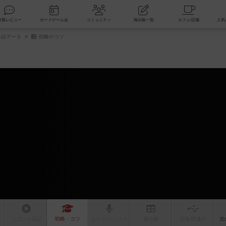
索
新着レビュー
ボードゲーム会
コミュニティ
掲示板一覧
品データ
戦略やコツ
リプレイ
日記
戦略
・コツ
ルール
/インスト
掲示板
拡張/関連
作
次