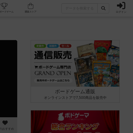
ログイン
カフェ/店舗
人気ボードゲーム
通販ストア
ボードゲーム通販
オンラインストアで7,500商品を販売中
のおすすめ