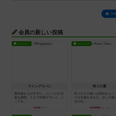
ウ
会員の新しい投稿
レビュー
レビュー
ウイングスパン
街コロ通
期待値を上げすぎた、というのが正
街コロとの違いは初めから二
直な感想。２人で何度かプレイ。こ
コロを振れるなど、少しの違
こでも...
るけれ...
30分前
by S
約5時間前
by くみ