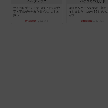
ヘックメック
ハゲタカのえじき
サイコロゲームです1から5までの数
超有名なゲームですが、初め
字と芋虫がかかれたダイス。これを
イしました。1から15までの
振っ...
がプ...
約16時間前
by みいやん
約16時間前
by みいやん