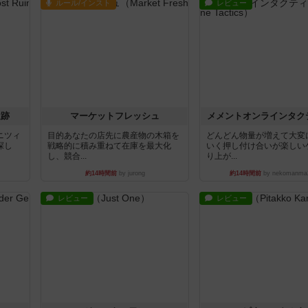
ルール/インスト
レビュー
遺跡
マーケットフレッシュ
メメントオンラインタク
ニツィ
目的あなたの店先に農産物の木箱を
どんどん物量が増えて大変
探し
戦略的に積み重ねて在庫を最大化
いく押し付け合いが楽しい
し、競合...
り上が...
約14時間前
by jurong
約14時間前
by nekomanma
レビュー
レビュー