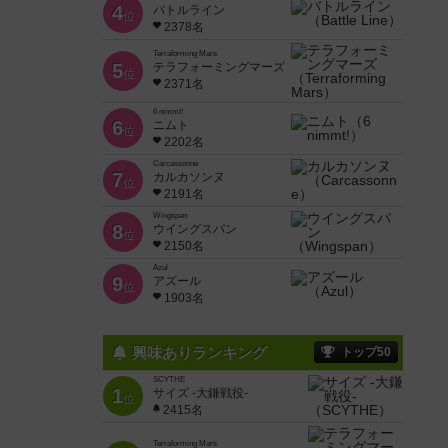
4
バトルライン
位
2378名
Terraforming Mars
5
テラフォーミングマーズ
位
2371名
6 nimmt!
6
ニムト
位
2202名
Carcassonne
7
カルカソンヌ
位
2191名
Wingspan
8
ウイングスパン
位
2150名
Azul
9
アズール
位
1903名
興味ありランキング
トップ50
SCYTHE
1
サイズ -大鎌戦役-
位
2415名
Terraforming Mars