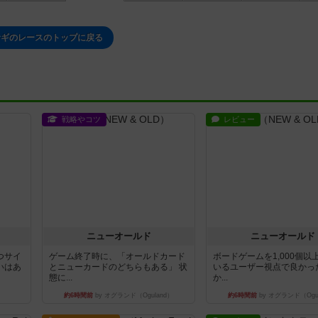
サギのレースのトップに戻る
戦略やコツ
レビュー
ニューオールド
ニューオールド
つサイ
ゲーム終了時に、「オールドカード
ボードゲームを1,000個以
いはあ
とニューカードのどちらもある」 状
いるユーザー視点で良かっ
態に...
か...
約6時間前
by オグランド（Oguland）
約6時間前
by オグランド（Ogu