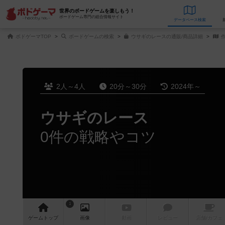
世界のボードゲームを楽しもう！
ボードゲーム専門の総合情報サイト
データベース
検
ボドゲーマTOP
ボードゲームの検索
ウサギのレースの通販/商品詳細
作
2人～4人
20分～30分
2024年～
ウサギのレース
0件の戦略やコツ
1
ゲーム
トップ
画像
動画
レビュー
店舗/
カフェ