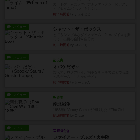
カードゲームにファイナルファンタジーのアクテ
ィブタイムバトル（もしくは...
約11時間前
by ジェイとと
レビュー
シャット・ザ・ボックス
とてもシンプルなダイスゲーム。2つのダイスを振
って、出目の合計を自分の...
約11時間前
by OSAっち
レビュー
充実
オバケだぞ～
対人アナログプレイ。簡単なルールで誰とでも遊
べるゲーム。こんなの子ども...
約12時間前
by おーちゃん
レビュー
充実
南北戦争
1983年にVictory Gamesが出版した『The Civil ...
約16時間前
by Chaco
レビュー
画像付き
ファイアー・ブルズ / 火牛陣