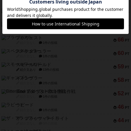
PT
紹介文あり
8件の投稿
リスボン・トラム 28
73
PT
紹介文あり
9件の投稿
アマナイト
73
PT
紹介文なし
1件の投稿
ブラヴェスト
66
PT
紹介文なし
1件の投稿
スペクタキュラー
60
PT
紹介文なし
1件の投稿
スモールワールド
59
PT
紹介文あり
13件の投稿
ギャンブラー
58
PT
紹介文なし
2件の投稿
Bitter End ブタペスト救出作戦
52
PT
紹介文なし
1件の投稿
ラピード
46
PT
紹介文なし
1件の投稿
ザ・フラッフィー・ライト
44
PT
紹介文なし
0件の投稿