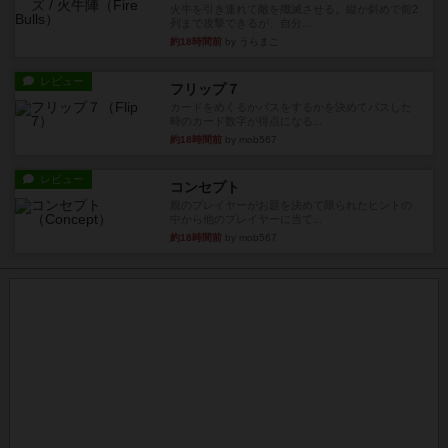
火牛を引き連れて敵を殲滅させる。縦か斜めで前2
列まで攻撃できるが、自分...
約18時間前
by うらまこ
レビュー
フリップ７
カードをめくるかパスをするかを決めてパスした
時のカード数字が得点になる...
約18時間前
by mob567
レビュー
コンセプト
親のプレイヤーがお題を決めて限られたヒントの
中から他のプレイヤーに当て...
約18時間前
by mob567