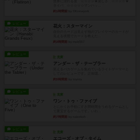
世界に浸れる度 ☆☆☆☆★楽しさ ☆☆☆☆★
タイパ ☆☆☆☆☆マンハッ...
約1時間前
by DKnewyork
レビュー
花火：スターマイン
自分のカードは見えず他のプレイヤーのカードが
見える状態でカードを教えた...
約3時間前
by mob567
レビュー
充実
アンダー・ザ・テーブラー
笑えるバカゲームを集めているライトゲーマーと
してのレビューです。正体隠...
約5時間前
by toyota
レビュー
充実
ワン・トゥ・ファイブ
とにかくお手軽にすき間時間をうめるゲームとし
て重宝するゲームです。いわ...
約7時間前
by nabekoh
レビュー
充実
エコーズ・オブ・タイム