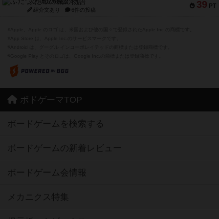
ふたつの城の物語
39
PT
紹介文あり
6件の投稿
※Apple、Apple のロゴ は、米国および他の国々で登録されたApple Inc.の商標です。
※App Store は、Apple Inc.のサービスマークです。
※Android は、グーグル インコーポレイテッドの商標または登録商標です。
※Google Play とそのロゴは、Google Inc.の商標または登録商標です。
ボドゲーマTOP
ボードゲームを検索する
ボードゲームの新着レビュー
ボードゲーム会情報
メカニクス特集