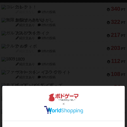
コレクト！
340
PT
紹介文なし
1件の投稿
無限まちがいさがし
322
PT
紹介文あり
2件の投稿
ガルフストライク
217
PT
紹介文あり
1件の投稿
クルティボ
203
PT
紹介文なし
1件の投稿
1809
112
PT
紹介文あり
1件の投稿
ファースト・イン・フライト
108
PT
紹介文あり
3件の投稿
モズビ－ズ・レイダ－ズ
94
PT
紹介文あり
1件の投稿
テンプテーション
79
PT
紹介文なし
2件の投稿
インドネシア
78
PT
紹介文あり
2件の投稿
宵と暁の呪文書
75