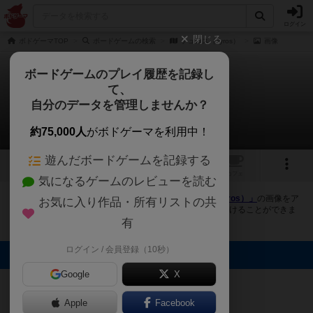
ログイン
閉じる
ボドゲーマTOP
ボードゲームの検索
テュロス（Tyros）
画像
ボードゲームのプレイ履歴を記録し
て、
テュロス（Tyros）
自分のデータを管理しませんか？
1件の画像
約75,000人
がボドゲーマを利用中！
遊んだボードゲームを記録する
1
1
トップ
画像
動画
レビュー
カフェ
気になるゲームのレビューを読む
ボドゲーマにログインすると、
「テュロス（Tyros）（Tyros）」
の画像をア
お気に入り作品・所有リストの共
ップロード出来たり、他のユーザーの投稿画像に評価を付けることができま
す。また、トップ6の画像は様々なページで表示されます。
有
ログイン / 会員登録（10秒）
トップに表示される画像
GUDAGUDASA
Google
X
MA
Apple
Facebook