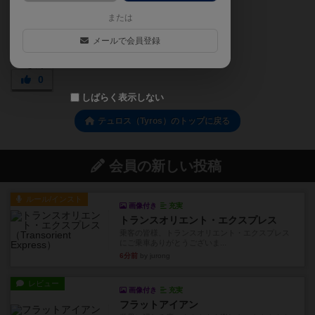
または
メールで会員登録
0
しばらく表示しない
テュロス（Tyros）のトップに戻る
会員の新しい投稿
ルール/インスト
画像付き
充実
トランスオリエント・エクスプレス
乗客の皆様、トランスオリエント・エクスプレス
にご乗車ありがとうございま...
6分前
by jurong
レビュー
画像付き
充実
フラットアイアン