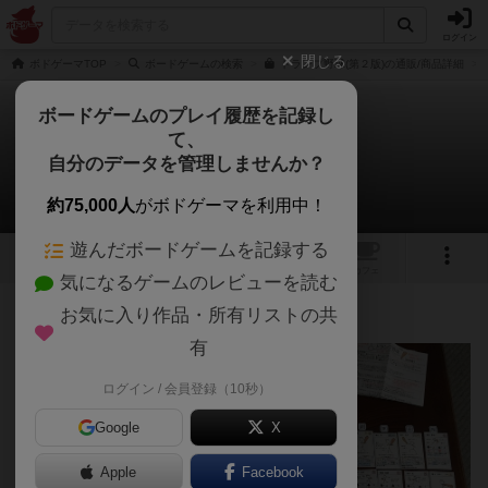
ログイン
閉じる
ボドゲーマTOP
ボードゲームの検索
トランプ野球(第２版)の通販/商品詳細
ボードゲームのプレイ履歴を記録し
て、
トランプ野球(第２版)
自分のデータを管理しませんか？
あんちっくさんのルール/インスト
約75,000人
がボドゲーマを利用中！
遊んだボードゲームを記録する
8
1
2
トップ
画像
動画
レビュー
カフェ
気になるゲームのレビューを読む
お気に入り作品・所有リストの共
333名
1名
0
約3年前
有
ログイン / 会員登録（10秒）
Google
X
Apple
Facebook