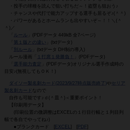
・投手の球種を読んで狙い打ちだ～！盗塁も狙おう♪
・チャンスや代打で能力アップする選手も居るぞ♪(＾＾)
・パワーがあるとホームランも出やすいぞ～！！＼(＾
＾)／
「
ルール
」(PDFデータ 449kB 全7ページ)
「
第１版との違い
」(txtデータ)
「
別ルール
」(txtデータ DH制の導入)
ルール漫画「
１打席１発勝負！
」(PDFデータ)
「
選手能力査定
」(PDFデータ)オリジナル選手作成時の
目安♪(無視してもＯＫ！)
ダイソー製名刺カード(2023/9/27時点販売終了)
や
セリア
製名刺カード
なので
自作も可能です♪ｄ(＾皿＾)＜重要ポイント！
【印刷用データ】
(印刷位置の微調整はEXCELの１行目行幅と１列目列
幅で各自でやってね♪)
●ブランクカード [
EXCEL
] [
PDF
]