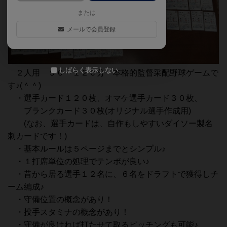
または
メールで会員登録
しばらく表示しない
２人用 ９０～１２０分 本格的監督采配野球ゲームで
す♪(＾＾)
・選手カード１２０枚、オマケ選手カード３０枚、
ブランクカード３０枚(オリジナル選手作成用)
(なお、選手カードは、自作もしやすいダイソー製名
刺カードです！)
・基本ルールは５ページまでとシンプル♪
・１打席単位の処理でテンポが良い♪
・昔から居る選手１２名に、６名をドラフトで獲得しチ
ーム編成♪
・守備位置の概念があり！
・投手スタミナの概念があり！
・守備が良ければ打たせて取るピッチングも可能♪