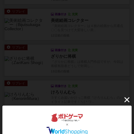
リプレイ
画像付き
充実
美術絵画コレクター
『美術絵画コレクター』は４枚の絵画から共通点
〇〇を見つけて大変珍しい美...
12日前
の投稿
リプレイ
画像付き
充実
ざりかに将棋
『ざりかに将棋』は将棋入門作品ですが、今回は
将棋有段者どうしで対局し...
13日前
の投稿
リプレイ
画像付き
充実
けろりんむら
５すくみ追いかけっこ将棋『けろりんむら』のハ
イライト記事です！＼(＾ワ...
14日前
の投稿
リプレイ
画像付き
充実
美術絵画コレクター
『美術絵画コレクター』は４枚の絵画から共通点