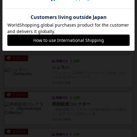
〇〇を見つけて大変珍しい美...
18日前
の投稿
リプレイ
画像付き
充実
ざりかに将棋
『ざりかに将棋』は将棋入門作品ですが、今回は
将棋有段者どうしで対局し...
26日前
の投稿
リプレイ
画像付き
充実
シュラハ
『シュラハ』は将棋とウォーゲームが合体したよ
うな作品です♪(＾＾)１マ...
27日前
の投稿
リプレイ
画像付き
充実
美術絵画コレクター
『美術絵画コレクター』は４枚の絵画から共通点
〇〇を見つけて大変珍しい美...
28日前
の投稿
リプレイ
画像付き
充実