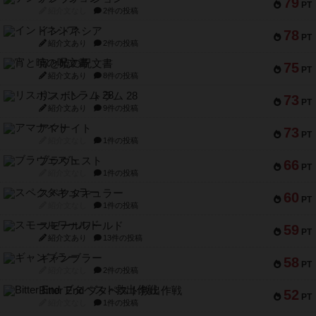
79
PT
紹介文なし
2件の投稿
インドネシア
78
PT
紹介文あり
2件の投稿
宵と暁の呪文書
75
PT
紹介文あり
8件の投稿
リスボン・トラム 28
73
PT
紹介文あり
9件の投稿
アマナイト
73
PT
紹介文なし
1件の投稿
ブラヴェスト
66
PT
紹介文なし
1件の投稿
スペクタキュラー
60
PT
紹介文なし
1件の投稿
スモールワールド
59
PT
紹介文あり
13件の投稿
ギャンブラー
58
PT
紹介文なし
2件の投稿
Bitter End ブタペスト救出作戦
52
PT
紹介文なし
1件の投稿