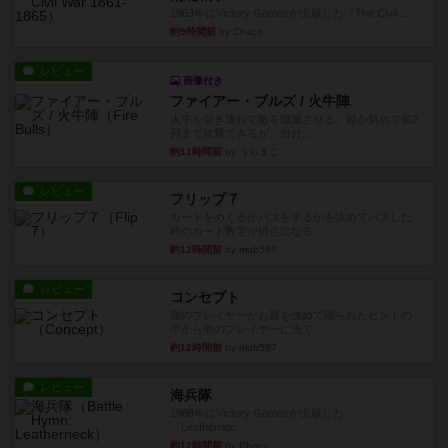
1983年にVictory Gamesが出版した『The Civil ...
約9時間前
by Chaco
レビュー
画像付き
ファイアー・ブルズ / 火牛陣
火牛を引き連れて敵を殲滅させる。縦か斜めで前2
列まで攻撃できるが、自分...
約11時間前
by うらまこ
レビュー
フリップ７
カードをめくるかパスをするかを決めてパスした
時のカード数字が得点になる...
約12時間前
by mob567
レビュー
コンセプト
親のプレイヤーがお題を決めて限られたヒントの
中から他のプレイヤーに当て...
約12時間前
by mob567
レビュー
海兵隊
1988年にVictory Gamesが出版した
『Leathernec...
約12時間前
by Chaco