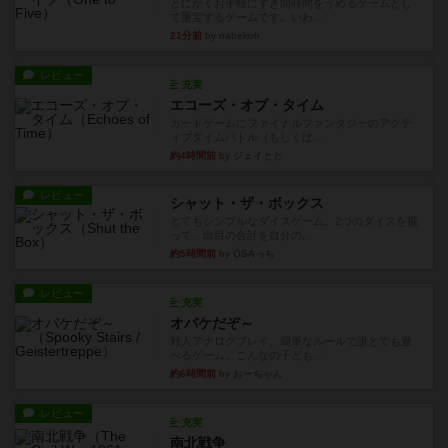
とにかくお手軽にすき間時間をうめるゲームとし
て重宝するゲームです。いわ...
21分前
by nabekoh
レビュー
充実
エコーズ・オブ・タイム
カードゲームにファイナルファンタジーのアクテ
ィブタイムバトル（もしくは...
約4時間前
by ジェイとと
レビュー
シャット・ザ・ボックス
とてもシンプルなダイスゲーム。2つのダイスを振
って、出目の合計を自分の...
約5時間前
by OSAっち
レビュー
充実
オバケだぞ～
対人アナログプレイ。簡単なルールで誰とでも遊
べるゲーム。こんなの子ども...
約6時間前
by おーちゃん
レビュー
充実
南北戦争