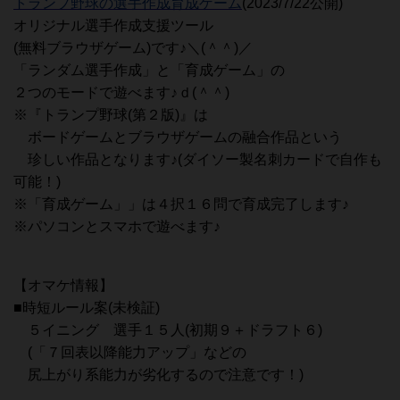
トランプ野球の選手作成育成ゲーム
(2023/7/22公開)
オリジナル選手作成支援ツール
(無料ブラウザゲーム)です♪＼(＾＾)／
「ランダム選手作成」と「育成ゲーム」の
２つのモードで遊べます♪ｄ(＾＾)
※『トランプ野球(第２版)』は
ボードゲームとブラウザゲームの融合作品という
珍しい作品となります♪(ダイソー製名刺カードで自作も
可能！)
※「育成ゲーム」」は４択１６問で育成完了します♪
※パソコンとスマホで遊べます♪
【オマケ情報】
■時短ルール案(未検証)
５イニング 選手１５人(初期９＋ドラフト６)
(「７回表以降能力アップ」などの
尻上がり系能力が劣化するので注意です！)