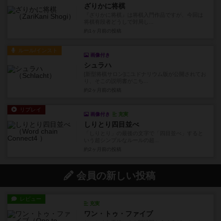
ざりかに将棋
『ざりかに将棋』は将棋入門作品ですが、今回は
将棋有段者どうしで対局し...
約1ヶ月前
の投稿
ルール/インスト
画像付き
シュラハ
[新型将棋サロン]にユドナリウム版が公開されてお
り、そこの説明書がこち...
約2ヶ月前
の投稿
リプレイ
画像付き
充実
しりとり四目並べ
「しりとり」の最後の文字で「四目並べ」すると
いう超シンプルなルールの超...
約2ヶ月前
の投稿
会員の新しい投稿
レビュー
充実
ワン・トゥ・ファイブ