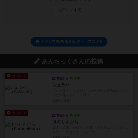
ログインする
トランプ野球(第２版)のトップに戻る
あんちっくさんの投稿
リプレイ
画像付き
充実
シュラハ
『シュラハ』は将棋とウォーゲームが合体したよ
うな作品です♪(＾＾)１マ...
5日前
の投稿
リプレイ
画像付き
充実
けろりんむら
５すくみ追いかけっこ将棋『けろりんむら』のハ
イライト記事です！＼(＾ワ...
7日前
の投稿