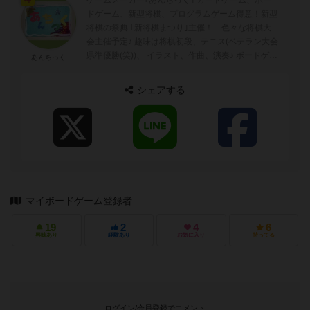
ゲームメーカー｢あんちっく｣ カードゲーム、ボー
ドゲーム、新型将棋、プログラムゲーム得意！新型
将棋の祭典 ｢新将棋まつり｣主催！ 色々な将棋大
会主催予定♪ 趣味は将棋初段、テニス(ベテラン大会
県準優勝(笑))、 イラスト、作曲、演奏♪ ボードゲー
あんちっく
ムヘビーユーザー！ゲーム→ア...
シェアする
マイボードゲーム登録者
19
2
4
6
興味あり
経験あり
お気に入り
持ってる
ログイン/会員登録でコメント