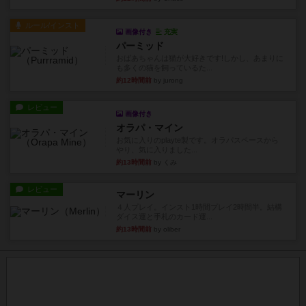
ルール/インスト
画像付き
充実
パーミッド
おばあちゃんは猫が大好きです!しかし、あまりに
も多くの猫を飼っているた...
約12時間前
by jurong
レビュー
画像付き
オラパ・マイン
お気に入りのplayte製です。オラパスペースから
やり、気に入りました...
約13時間前
by くみ
レビュー
マーリン
４人プレイ。インスト1時間プレイ2時間半。結構
ダイス運と手札のカード運...
約13時間前
by oliber