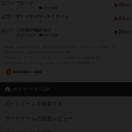
ラピード
46
PT
紹介文なし
1件の投稿
ザ・フラッフィー・ライト
44
PT
紹介文なし
0件の投稿
ふたつの城の物語
39
PT
紹介文あり
6件の投稿
※Apple、Apple のロゴ は、米国および他の国々で登録されたApple Inc.の商標です。
※App Store は、Apple Inc.のサービスマークです。
※Android は、グーグル インコーポレイテッドの商標または登録商標です。
※Google Play とそのロゴは、Google Inc.の商標または登録商標です。
ボドゲーマTOP
ボードゲームを検索する
ボードゲームの新着レビュー