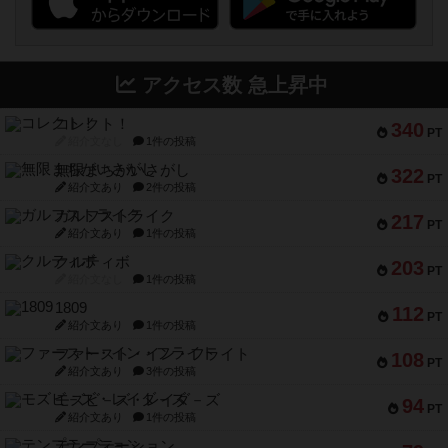
アクセス数 急上昇中
コレクト！
340
PT
紹介文なし
1件の投稿
無限まちがいさがし
322
PT
紹介文あり
2件の投稿
ガルフストライク
217
PT
紹介文あり
1件の投稿
クルティボ
203
PT
紹介文なし
1件の投稿
1809
112
PT
紹介文あり
1件の投稿
ファースト・イン・フライト
108
PT
紹介文あり
3件の投稿
モズビ－ズ・レイダ－ズ
94
PT
紹介文あり
1件の投稿
テンプテーション