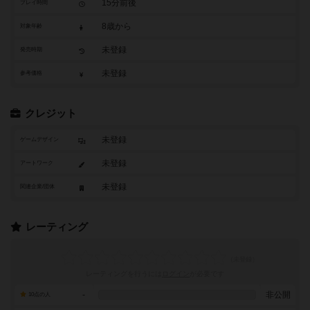
15分前後
プレイ時間
8歳から
対象年齢
未登録
発売時期
未登録
参考価格
クレジット
未登録
ゲームデザイン
未登録
アートワーク
未登録
関連企業/団体
レーティング
レーティングを行うには
ログイン
が必要です
-
非公開
10点の人