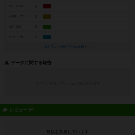
0
交渉・立ち回り
0
心理戦・ブラフ
0
攻防・戦闘
0
アート・外見
似たプレイ感のゲームを探す→
データに関する報告
ログインするとフォームが表示されます
レビュー 0件
投稿を募集しています