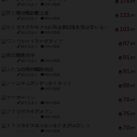
378
PT
紹介文あり
1件の投稿
宵と暁の呪文書
133
PT
紹介文あり
8件の投稿
セミファイナル ～お前はまだ生きている～
103
PT
紹介文あり
1件の投稿
ワン・トゥ・ファイブ
97
PT
紹介文あり
1件の投稿
南北戦争
91
PT
紹介文あり
1件の投稿
ふたつの城の物語
91
PT
紹介文あり
6件の投稿
ノームズ・アット・ナイト
88
PT
紹介文なし
1件の投稿
マーリン
76
PT
紹介文あり
6件の投稿
フラットアイアン
75
PT
紹介文なし
2件の投稿
トランスオリエント・エクスプレス
70
PT
紹介文なし
1件の投稿