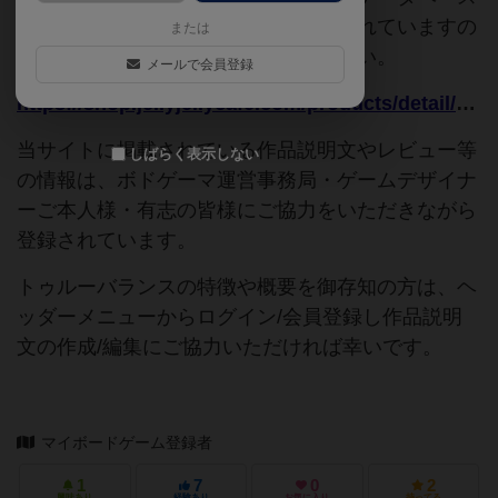
追加申請時に以下の参考URLが入力されていますの
または
で、よろしければこちらもご覧ください。
メールで会員登録
https://shop.jellyjellycafe.com/products/detail/1443
当サイトに掲載されている作品説明文やレビュー等
しばらく表示しない
の情報は、ボドゲーマ運営事務局・ゲームデザイナ
ーご本人様・有志の皆様にご協力をいただきながら
登録されています。
トゥルーバランスの特徴や概要を御存知の方は、ヘ
ッダーメニューからログイン/会員登録し作品説明
文の作成/編集にご協力いただければ幸いです。
マイボードゲーム登録者
1
7
0
2
興味あり
経験あり
お気に入り
持ってる