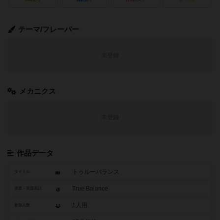
テーマ/フレーバー
未登録
メカニクス
未登録
作品データ
トゥルーバランス
タイトル
True Balance
原題・英題表記
1人用
参加人数