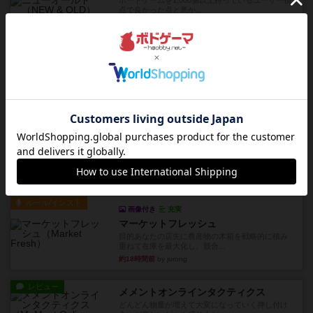
ボードゲームを1,000個以上持っているユーザー視
点で良かった点と悪か...
約10時間前
by オグランド（Oguland）
レビュー
デクリプト
プレイ感がしっかりしてるから、超ボードゲーム
やったなって感じ。パーティ...
約11時間前
by ヒロ(新！ボードゲーム家族)
レビュー
充実
アルナックの失われし遺跡
アナログ対人プレイ数回。クニツィア先生の名作
「エルドラドを探して」にあ...
約13時間前
by おーちゃん
ルール/インスト
画像付き
充実
マーケットフレッシュ
目的あなたの店先に農産物の木箱を戦略的に積み
重ねて在庫を最大化し、競合...
約18時間前
by jurong
レビュー
メメントオンラインタクティクス
どんどん物量が増えて大変になっていく押し付け