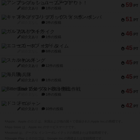
アンブッシュ！：ムーブアウト！
59
PT
紹介文あり
1件の投稿
キャプテン・フリップ：イスラ・ボンバ
51
PT
紹介文なし
2件の投稿
ガルフストライク
46
PT
紹介文あり
1件の投稿
エコーズ・オブ・タイム
45
PT
紹介文なし
8件の投稿
スカルキング
45
PT
紹介文あり
12件の投稿
海兵隊
45
PT
紹介文あり
1件の投稿
Bitter End ブタペスト救出作戦
45
PT
紹介文なし
1件の投稿
ドコジャン
42
PT
紹介文あり
10件の投稿
※Apple、Apple のロゴ は、米国および他の国々で登録されたApple Inc.の商標です。
※App Store は、Apple Inc.のサービスマークです。
※Android は、グーグル インコーポレイテッドの商標または登録商標です。
※Google Play とそのロゴは、Google Inc.の商標または登録商標です。