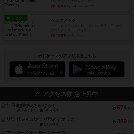
合いが楽しいゲーム盛り上が...
約18時間前
by nekomanma222
レビュー
ヘックメック
サイコロゲームです1から5までの数字と芋虫がか
かれたダイス。これを振っ...
約20時間前
by みいやん
ボドゲーマのアプリ版はこちら
アクセス数 急上昇中
無限まちがいさがし
574
PT
紹介文あり
2件の投稿
リワイルド：サウスアメリカ
389
PT
紹介文なし
2件の投稿
アンダー・ザ・テーブラー