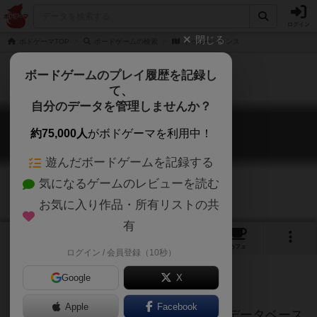
ログイン
閉じる
ボドゲーマTOP
ボードゲームの検索
トゥルーバランス
ボードゲームのプレイ履歴を記録し
て、
自分のデータを管理しませんか？
トゥルーバランス
約75,000人
がボドゲーマを利用中！
True Balance
遊んだボードゲームを記録する
気になるゲームのレビューを読む
お気に入り作品・所有リストの共
有
4
トップ
画像
動画
レビュー
カフェ
ログイン / 会員登録（10秒）
Google
X
ご協力ください
Apple
Facebook
このページは情報が不足しています。データベース