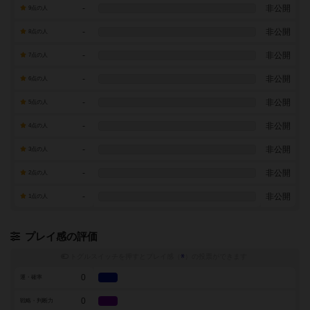
-
非公開
9点の人
-
非公開
8点の人
-
非公開
7点の人
-
非公開
6点の人
-
非公開
5点の人
-
非公開
4点の人
-
非公開
3点の人
-
非公開
2点の人
-
非公開
1点の人
プレイ感の評価
トグルスイッチを押すとプレイ感（
※
）の投票ができます
0
運・確率
0
戦略・判断力