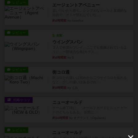
レビュー
エージェントアベニュー
追いついたら勝ち。シンプルなルールと直感的な
目的で、ボドゲ慣れしていな...
約4時間前
by daisdice
レビュー
充実
ウイングスパン
２人で何度かプレイ。ここでも指摘されているよ
うに、一部強力な鳥(カラス...
約4時間前
by S
レビュー
街コロ通
街コロとの違いは初めから二つサイコロを振れる
など、少しの違いはあるけれ...
約9時間前
by くみ
戦略やコツ
ニューオールド
ゲーム終了時に、「オールドカードとニューカー
ドのどちらもある」 状態に...
約10時間前
by オグランド（Oguland）
レビュー
ニューオールド