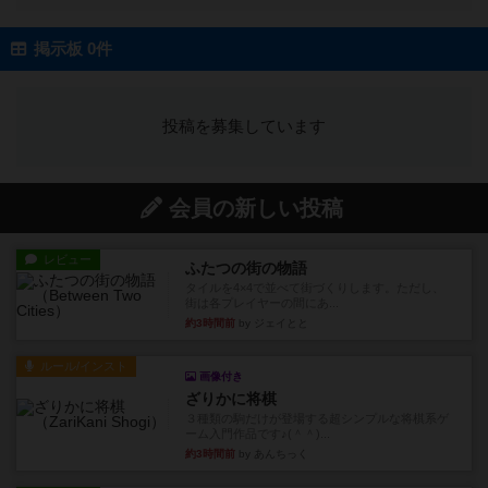
掲示板 0件
投稿を募集しています
会員の新しい投稿
レビュー
ふたつの街の物語
タイルを4×4で並べて街づくりします。ただし、
街は各プレイヤーの間にあ...
約3時間前
by ジェイとと
ルール/インスト
画像付き
ざりかに将棋
３種類の駒だけが登場する超シンプルな将棋系ゲ
ーム入門作品です♪(＾＾)...
約3時間前
by あんちっく