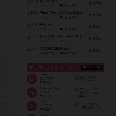
ギャンブラー
58
PT
紹介文なし
2件の投稿
Bitter End ブタペスト救出作戦
52
PT
紹介文なし
1件の投稿
ラピード
46
PT
紹介文なし
1件の投稿
ザ・フラッフィー・ライト
44
PT
紹介文なし
0件の投稿
ふたつの城の物語
39
PT
紹介文あり
6件の投稿
お気に入りランキング
トップ50
Splendor
1
宝石の煌き
位
4041名
Die Siedler von Catan
2
カタン
位
3616名
Dominion
3
ドミニオン
位
2529名
Battle Line