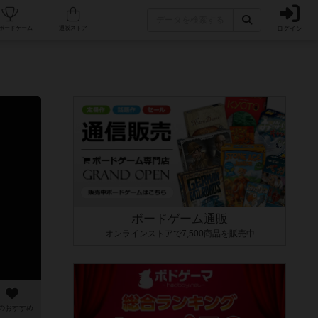
ログイン
カフェ/店舗
人気ボードゲーム
通販ストア
ボードゲーム通販
オンラインストアで7,500商品を販売中
のおすすめ