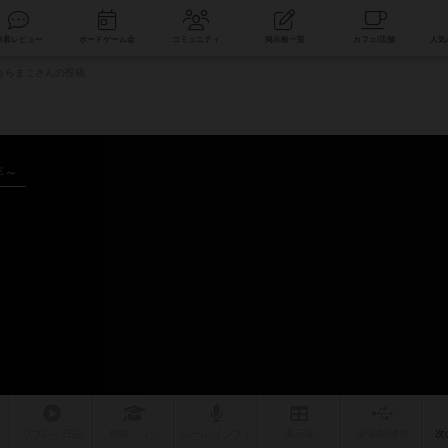
索
新着レビュー
ボードゲーム会
コミュニティ
掲示板一覧
うらまこさんの投稿
年～
リプレイ
日記
戦略
・コツ
ルール
/インスト
掲示板
拡張/関連
作
次