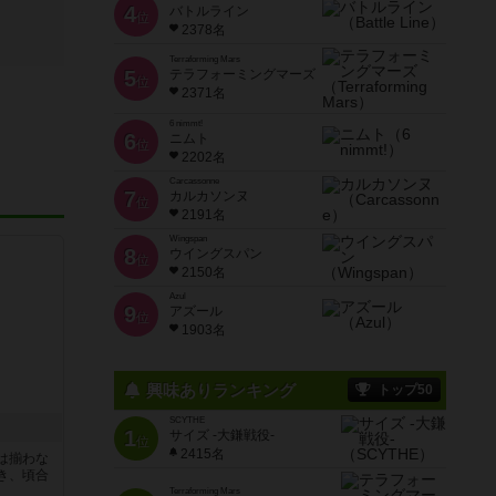
4
バトルライン
位
2378名
Terraforming Mars
5
テラフォーミングマーズ
位
2371名
6 nimmt!
6
ニムト
位
2202名
Carcassonne
7
カルカソンヌ
位
2191名
Wingspan
8
ウイングスパン
位
2150名
Azul
9
アズール
位
1903名
興味ありランキング
トップ50
SCYTHE
1
サイズ -大鎌戦役-
位
2415名
は揃わな
き、頃合
Terraforming Mars