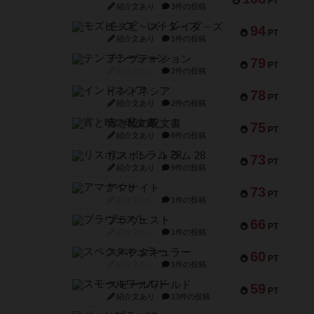
PT
紹介文あり
3件の投稿
モズビ－ズ・レイダ－ズ
94
PT
紹介文あり
1件の投稿
テンプテーション
79
PT
紹介文なし
2件の投稿
インドネシア
78
PT
紹介文あり
2件の投稿
宵と暁の呪文書
75
PT
紹介文あり
8件の投稿
リスボン・トラム 28
73
PT
紹介文あり
9件の投稿
アマナイト
73
PT
紹介文なし
1件の投稿
ブラヴェスト
66
PT
紹介文なし
1件の投稿
スペクタキュラー
60
PT
紹介文なし
1件の投稿
スモールワールド
59
PT
紹介文あり
13件の投稿