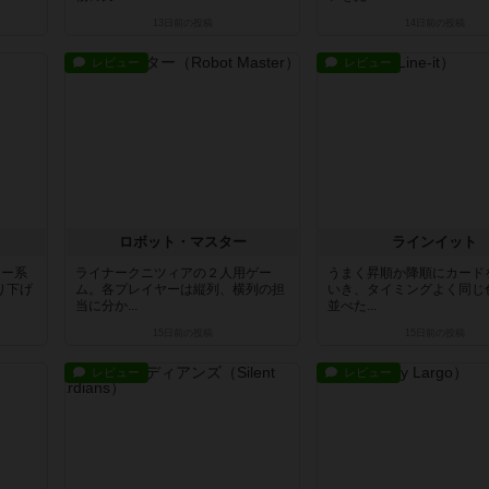
13日前
の投稿
14日前
の投稿
レビュー
レビュー
ロボット・マスター
ラインイット
ラー系
ライナークニツィアの２人用ゲー
うまく昇順か降順にカード
り下げ
ム。各プレイヤーは縦列、横列の担
いき、タイミングよく同じ
当に分か...
並べた...
15日前
の投稿
15日前
の投稿
レビュー
レビュー