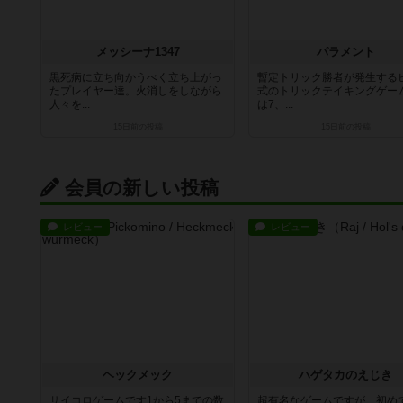
メッシーナ1347
パラメント
黒死病に立ち向かうべく立ち上がっ
暫定トリック勝者が発生する
たプレイヤー達。火消しをしながら
式のトリックテイキングゲー
人々を...
は7、...
15日前
の投稿
15日前
の投稿
会員の新しい投稿
レビュー
レビュー
ヘックメック
ハゲタカのえじき
サイコロゲームです1から5までの数
超有名なゲームですが、初め