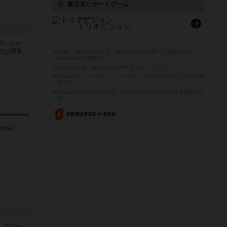
最近見たボードゲーム
Triovision
トリオビジョン
プレイヤ
のは簡単
※Apple、Apple のロゴ は、米国および他の国々で登録された
Apple Inc.の商標です。
※App Store は、Apple Inc.のサービスマークです。
※Android は、グーグル インコーポレイテッドの商標または登録商
標です。
※Google Play とそのロゴは、Google Inc.の商標または登録商標で
す。
したひら