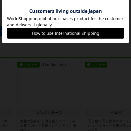
ログインする
リオビジョンのトップに戻る
レビュー
レビュー
コンダクターズ
ベルソ
ワーカ
魔物と契約して力を借りてゴールを
同じ色で同じ数字のカード
ーカー
目指すカードを使ったすごろく。魔
いようにカードを集めてい
物の力...
いを見...