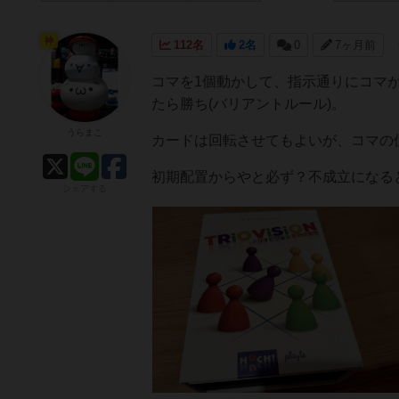
神
112名
2名
0
7ヶ月前
コマを1個動かして、指示通りにコマ
たら勝ち(バリアントルール)。
うらまこ
カードは回転させてもよいが、コマの
初期配置からやと必ず？不成立になる
シェアする