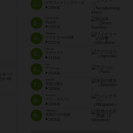
2
テラフォーミングマーズ
位
2394名
Stone Garden
3
枯山水
位
2281名
Viticulture
4
ワイナリーの四季
位
2272名
Agricola
5
アグリコラ
位
2120名
Azul
6
アズール
位
2034名
を並べて
色を3枚
Splendor
7
宝石の煌き
位
2028名
Wingspan
8
ウイングスパン
位
2006名
7 Wonders
9
世界の七不思議
位
1919名