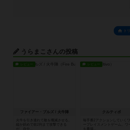
ト
うらまこさんの投稿
レビュー
レビュー
ファイアー・ブルズ / 火牛陣
クルティボ
火牛を引き連れて敵を殲滅させる。
毎手番2アクションしていく
縦か斜めで前2列まで攻撃できる
ープレイスメントゲーム。ワ
が、自分...
を農場...