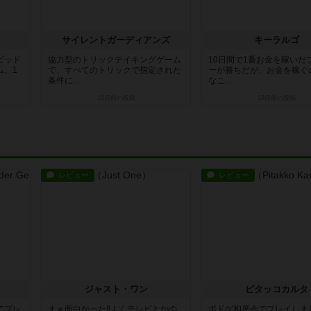
サイレントガーディアンズ
キーラルゴ
ビッド
協力型のトリックテイキングゲーム
10日間で1番お金を稼いだ
ム。1
で、すべてのトリックで指定された
ーが勝ちだが、お金を稼ぐ
条件に...
なこ...
16日前
の投稿
18日前
の投稿
レビュー
レビュー
ジャスト・ワン
ピタッコカルタ
てプレ
まぁ面白かった‼️よくテレビとかの
ボドゲ相席会でプレイしま