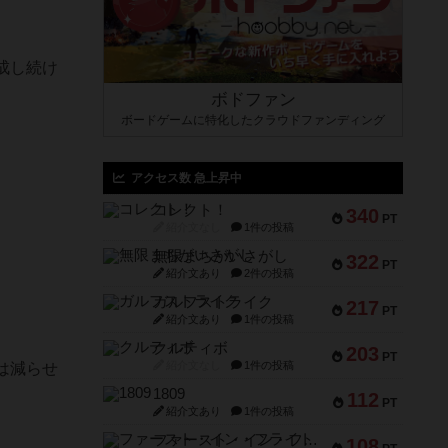
成し続け
ボドファン
ボードゲームに特化したクラウドファンディング
アクセス数 急上昇中
コレクト！
340
PT
紹介文なし
1件の投稿
無限まちがいさがし
322
PT
紹介文あり
2件の投稿
ガルフストライク
217
PT
紹介文あり
1件の投稿
クルティボ
203
PT
紹介文なし
1件の投稿
は減らせ
1809
112
PT
紹介文あり
1件の投稿
ファースト・イン・フライト
108