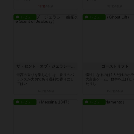
1日前
の投稿
3日前
の投稿
レビュー
レビュー
ザ・セント・オブ・ジェラシー 嫉妬の香り
ゴーストリフト
最高の香りを楽しむには、香りのバ
犠牲になるのは1人だけのホ
ランスが大切であり過剰な香りにし
大富豪ゲーム。数字を上げた
てはい...
たりし...
14日前
の投稿
15日前
の投稿
レビュー
レビュー