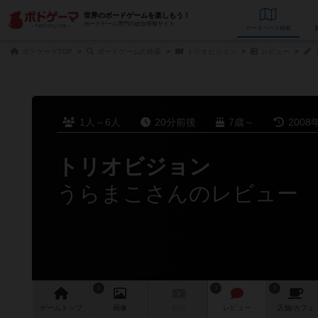
世界のボードゲームを楽しもう！
ボードゲーム専門の総合情報サイト
データベース
検
ボドゲーマTOP
ボードゲームの検索
トリオビジョン
レビュー
1人～6人
20分前後
7歳～
2008
トリオビジョン
うらまこさんのレビュー
1
3
5
ゲーム
トップ
画像
動画
レビュー
店舗/
カフェ