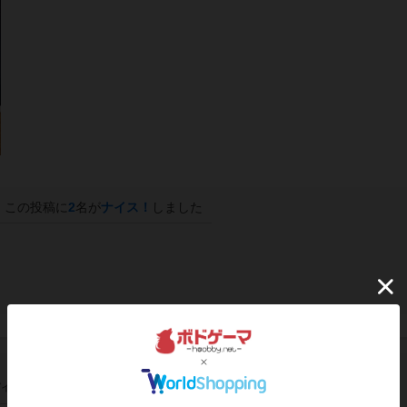
この投稿に
2
名が
ナイス！
しました
イン/会員登録でコメント