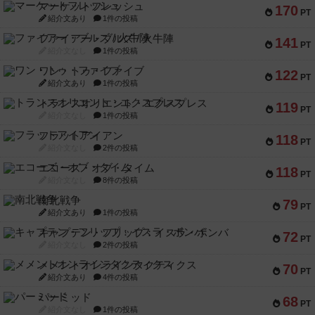
マーケットフレッシュ
170
PT
紹介文あり
1件の投稿
ファイアー・ブルズ / 火牛陣
141
PT
紹介文なし
1件の投稿
ワン・トゥ・ファイブ
122
PT
紹介文あり
1件の投稿
トランスオリエント・エクスプレス
119
PT
紹介文なし
1件の投稿
フラットアイアン
118
PT
紹介文なし
2件の投稿
エコーズ・オブ・タイム
118
PT
紹介文なし
8件の投稿
南北戦争
79
PT
紹介文あり
1件の投稿
キャプテン・フリップ：イスラ・ボンバ
72
PT
紹介文なし
2件の投稿
メメントオンラインタクティクス
70
PT
紹介文あり
4件の投稿
パーミッド
68
PT
紹介文なし
1件の投稿