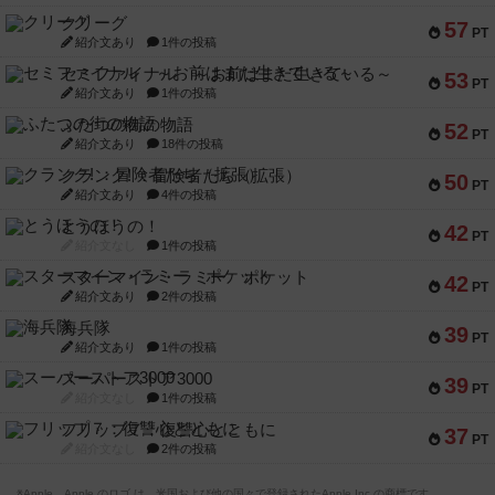
クリーグ
57
PT
紹介文あり
1件の投稿
セミファイナル ～お前はまだ生きている～
53
PT
紹介文あり
1件の投稿
ふたつの街の物語
52
PT
紹介文あり
18件の投稿
クランク! ：冒険者たち（拡張）
50
PT
紹介文あり
4件の投稿
とうほうの！
42
PT
紹介文なし
1件の投稿
スターマイン・ラミー ポケット
42
PT
紹介文あり
2件の投稿
海兵隊
39
PT
紹介文あり
1件の投稿
スーパーストア3000
39
PT
紹介文なし
1件の投稿
フリップ７：復讐心とともに
37
PT
紹介文なし
2件の投稿
※Apple、Apple のロゴ は、米国および他の国々で登録されたApple Inc.の商標です。