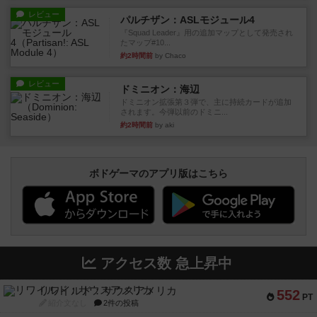
レビュー
パルチザン：ASLモジュール4
『Squad Leader』用の追加マップとして発売され
たマップ#10...
約2時間前
by Chaco
レビュー
ドミニオン：海辺
ドミニオン拡張第３弾で、主に持続カードが追加
されます。今弾以前のドミニ...
約2時間前
by aki
ボドゲーマのアプリ版はこちら
アクセス数 急上昇中
リワイルド：サウスアメリカ
552
PT
紹介文なし
2件の投稿