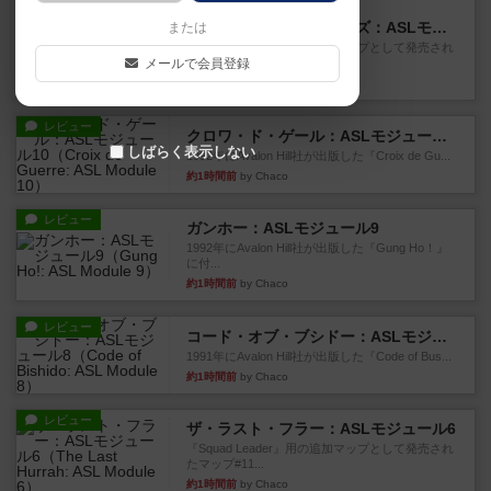
充実
ドゥームド・バタリオンズ：ASLモジュール11
または
『Squad Leader』用の追加マップとして発売され
メールで会員登録
たマップの#9...
34分前
by Chaco
レビュー
クロワ・ド・ゲール：ASLモジュール10
しばらく表示しない
1992年にAvalon Hill社が出版した『Croix de Gu...
約1時間前
by Chaco
レビュー
ガンホー：ASLモジュール9
1992年にAvalon Hill社が出版した『Gung Ho！』
に付...
約1時間前
by Chaco
レビュー
コード・オブ・ブシドー：ASLモジュール8
1991年にAvalon Hill社が出版した『Code of Bus...
約1時間前
by Chaco
レビュー
ザ・ラスト・フラー：ASLモジュール6
『Squad Leader』用の追加マップとして発売され
たマップ#11...
約1時間前
by Chaco