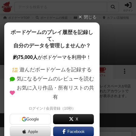
ログイン
閉じる
ボドゲーマTOP
ボードゲームの検索
タワーテニス
カフェ/店舗情報
ボードゲームのプレイ履歴を記録し
て、
タワーテニス
自分のデータを管理しませんか？
0店のカフェ/スペースが提供中
約75,000人
がボドゲーマを利用中！
遊んだボードゲームを記録する
1
トップ
画像
動画
レビュー
カフェ
気になるゲームのレビューを読む
タワーテニスで遊ぶことができるボードゲームカフェ・プレイスペースが0店
お気に入り作品・所有リストの共
登録されています。公開プロフィールの都道府県が設定されたアカウントで
ログインすると、同じ都道府県内の店舗に絞り込むボタンが表示されます。
有
ログイン / 会員登録（10秒）
Google
会員の新しい投稿
X
Apple
Facebook
レビュー