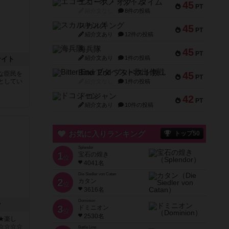
エコーズ・オブ・タイム
45
PT
紹介文なし
8件の投稿
スカルキング
45
PT
紹介文あり
12件の投稿
海兵隊
45
PT
紹介文あり
1件の投稿
ナイト
Bitter End ブタペスト救出作戦
な臣民を
45
PT
としてい
紹介文なし
1件の投稿
ドコジャン
42
PT
紹介文あり
10件の投稿
お気に入りランキング
トップ50
Splendor
1
宝石の煌き
位
4041名
Die Siedler von Catan
2
カタン
位
3616名
Dominion
ン
3
ドミニオン
位
2530名
★楽し
☆☆☆☆
Battle Line