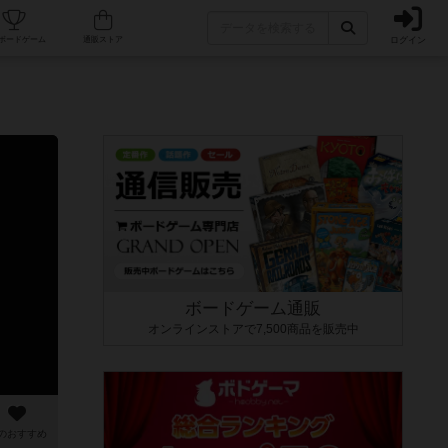
ログイン
カフェ/店舗
人気ボードゲーム
通販ストア
ボードゲーム通販
オンラインストアで7,500商品を販売中
のおすすめ