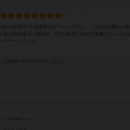
2位を目指す×大富豪様のゲームシステム、この2点が面白く感
プレイ感は期待通りの面白さ。2位を取るための下準備などルール
ードゲームでした。
この投稿に
0
名が
ナイス！
しました
イン/会員登録でコメント
ログインする