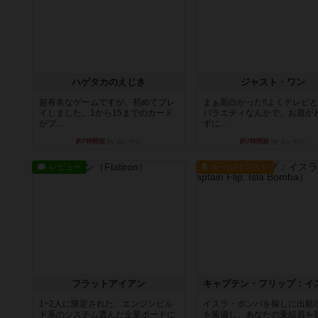
ハゲタカのえじき
ジャスト・ワン
超有名なゲームですが、初めてプレ
まぁ面白かった‼️よくテレビ
イしました。1から15までのカード
バラエティなんかで、お題が
がプ...
ずに...
約7時間前
by みいやん
約7時間前
by みいやん
レビュー
ルール/インスト
フラットアイアン
1~2人に限定された、エンジンビル
イスラ・ボンバを探しに出航!
ド系のシステム選んだ企業ボードに
を装備し、あなたの乗組員を