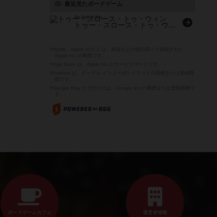
最近見たボードゲーム
Too Sloth To Win
トゥー・スロース・トゥ・ウィン
※Apple、Apple のロゴ は、米国および他の国々で登録された
Apple Inc.の商標です。
※App Store は、Apple Inc.のサービスマークです。
※Android は、グーグル インコーポレイテッドの商標または登録商
標です。
※Google Play とそのロゴは、Google Inc.の商標または登録商標で
す。
ボードゲームカフェ
運営者情報