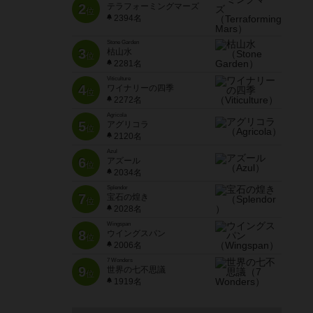
2
テラフォーミングマーズ
位
2394名
Stone Garden
3
枯山水
位
2281名
Viticulture
4
ワイナリーの四季
位
2272名
Agricola
5
アグリコラ
位
2120名
Azul
6
アズール
位
2034名
Splendor
7
宝石の煌き
位
2028名
Wingspan
8
ウイングスパン
位
2006名
7 Wonders
9
世界の七不思議
位
1919名