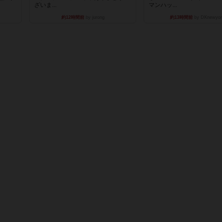
ざいま...
マンハッ...
約12時間前
by jurong
約13時間前
by DKnewyor