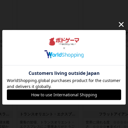
ピタッコカルタ
ノームズ・アット・
とかの
ボドゲ相席会でプレイしましたひら
ベネボレンス女王は、忠実
わから
がなが書かれたカードを2枚まで手
称えるための祝宴を開こう
をつけ...
ます。...
約7時間前
by みいやん
約8時間前
by jurong
ルール/インスト
レビュー
キャプテン・フリップ：イスラ・ボンバ
トランスオリエント・エクスプレス
フラットアイア
潜水艦
乗客の皆様、トランスオリエント・
世界に浸れる度 ☆☆☆☆
監獄か
エクスプレスにご乗車ありがとうご
さ ☆☆☆☆★タイパ ☆