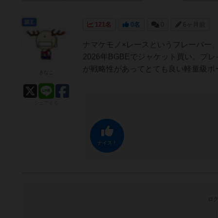
国王
121名
0名
0
6ヶ月前
ナマケモノ×レースというフレーバー、
2026年BGBEでジャケット買い。
が戦略性があってとても良い軽量級ボ
きなこ
シェアする
ナイス！
ログ