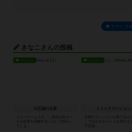
トゥー・ス
きなこさんの投稿
レビュー
レビュー
12王国の玉座
ミミックマンション
スルメゲームです。一度目は各カー
左隣のマンションに乗り込ん
ドの効果を理解するくらいで終わっ
こで自分がダメージを受ける
てしま...
不思議...