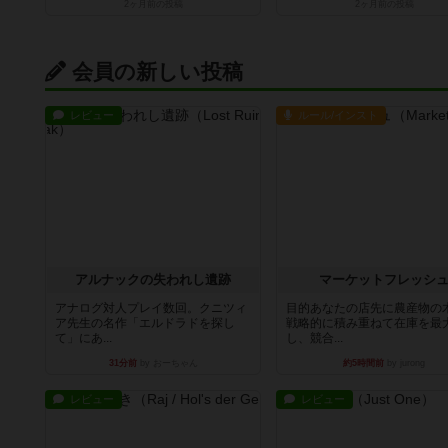
2ヶ月前
の投稿
2ヶ月前
の投稿
会員の新しい投稿
レビュー
ルール/インスト
アルナックの失われし遺跡
マーケットフレッシ
アナログ対人プレイ数回。クニツィ
目的あなたの店先に農産物の
ア先生の名作「エルドラドを探し
戦略的に積み重ねて在庫を最
て」にあ...
し、競合...
31分前
by おーちゃん
約5時間前
by jurong
レビュー
レビュー