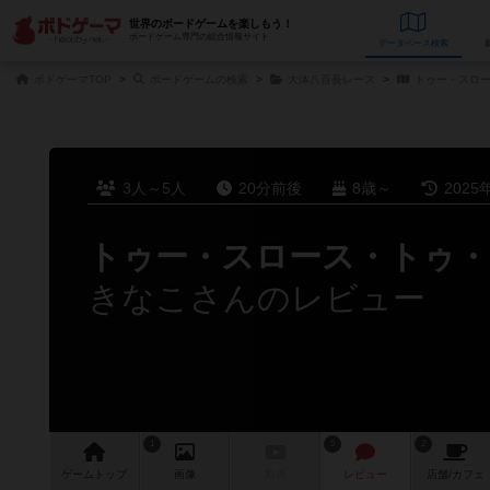
世界のボードゲームを楽しもう！
ボードゲーム専門の総合情報サイト
データベース
検
ボドゲーマTOP
ボードゲームの検索
大体八百長レース
トゥー・スロー
3人～5人
20分前後
8歳～
2025
トゥー・スロース・トゥ・
きなこさんのレビュー
1
5
2
ゲーム
トップ
画像
動画
レビュー
店舗/
カフェ