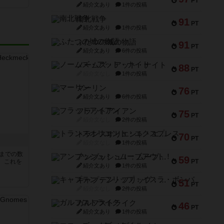
PT
紹介文あり
1件の投稿
南北戦争
91
PT
紹介文あり
1件の投稿
ふたつの城の物語
91
PT
紹介文あり
6件の投稿
ノームズ・アット・ナイト
88
PT
紹介文なし
1件の投稿
マーリン
76
PT
紹介文あり
6件の投稿
フラットアイアン
75
PT
紹介文なし
2件の投稿
トランスオリエント・エクスプレス
70
PT
紹介文なし
1件の投稿
5までの数
アンブッシュ！：ムーブアウト！
59
。これを
PT
紹介文あり
1件の投稿
キャプテン・フリップ：イスラ・ボンバ
51
PT
紹介文なし
2件の投稿
ガルフストライク
46
PT
紹介文あり
1件の投稿