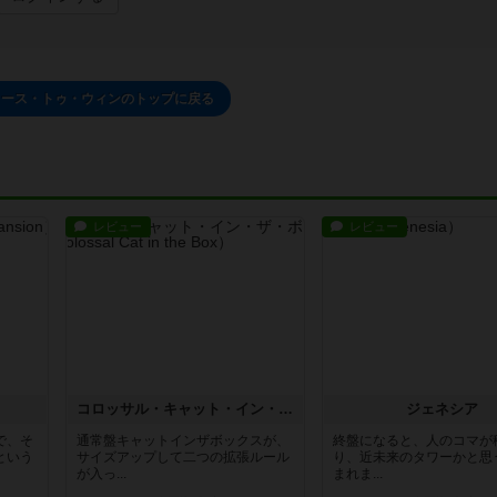
ロース・トゥ・ウィンのトップに戻る
レビュー
レビュー
コロッサル・キャット・イン・ザ・ボックス
ジェネシア
で、そ
通常盤キャットインザボックスが、
終盤になると、人のコマが
という
サイズアップして二つの拡張ルール
り、近未来のタワーかと思
が入っ...
まれま...