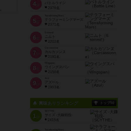
4
バトルライン
位
2378名
k
Terraforming Mars
5
テラフォーミングマーズ
位
2371名
6 nimmt!
6
ニムト
位
2202名
Carcassonne
7
カルカソンヌ
位
2191名
Wingspan
8
ウイングスパン
位
2150名
Azul
9
アズール
位
1903名
興味ありランキング
トップ50
SCYTHE
1
サイズ -大鎌戦役-
位
2415名
Terraforming Mars