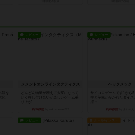
2年弱前
の投稿
3年弱前
の投稿
レビュー
レビュー
ュ
メメントオンラインタクティクス
ヘックメック
木箱を
どんどん物量が増えて大変になって
サイコロゲームです1から
大化
いく押し付け合いが楽しいゲーム盛
字と芋虫がかかれたダイス
り上が...
振っ...
約5時間前
by nekomanma222
約7時間前
by みいやん
レビュー
ルール/インスト