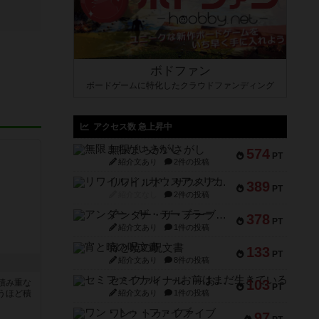
ボドファン
ボードゲームに特化したクラウドファンディング
アクセス数 急上昇中
無限まちがいさがし
574
PT
紹介文あり
2件の投稿
リワイルド：サウスアメリカ
389
PT
紹介文なし
2件の投稿
アンダー・ザ・テーブラー
378
PT
紹介文あり
1件の投稿
宵と暁の呪文書
133
PT
紹介文あり
8件の投稿
セミファイナル ～お前はまだ生きている～
103
積み重な
PT
うほど積
紹介文あり
1件の投稿
ワン・トゥ・ファイブ
97