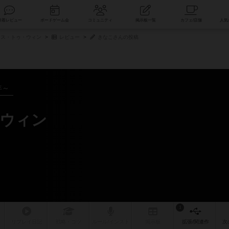
索
新着レビュー
ボードゲーム会
コミュニティ
掲示板一覧
ス・トゥ・ウィン
レビュー
きなこさんの投稿
年～
ウィン
1
リプレイ
日記
戦略
・コツ
ルール
/インスト
掲示板
拡張/関連
作
次