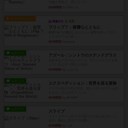
10枚の手札で、同じスーツ...
約8時間前
by OSAっち
ルール/インスト
画像付き
充実
フリップ７：復讐心とともに
概要Flip 7が復活しました――復讐を伴って!オリ
ジナルゲームの楽し...
約8時間前
by jurong
レビュー
アズール：シントラのステンドグラス
大好きなアズールシリーズ。ステンドグラスを作
っていきます✨1部より自由...
約9時間前
by しんたろ
レビュー
エクスペディション：世界を巡る冒険
クラマー氏の不朽の名作。新しいボードゲームほ
どおもしろいはず？いいえ。...
約9時間前
by 田中昌平
レビュー
スライプ
メインコマ一つサブコマ四つでそれぞれプレイし
ます。動かし方はコマか壁に...
約9時間前
by くみ