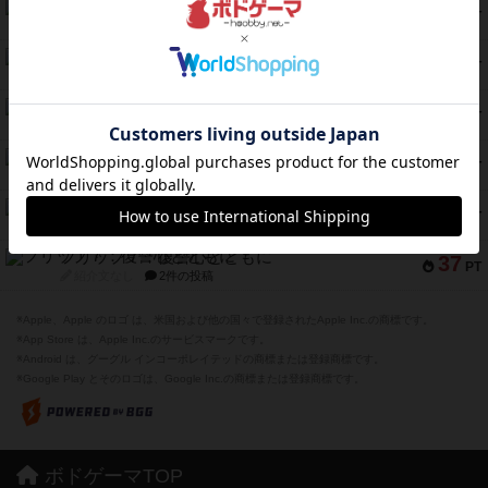
クランク! ：冒険者たち（拡張）
50
PT
紹介文あり
4件の投稿
とうほうの！
42
PT
紹介文なし
1件の投稿
スターマイン・ラミー ポケット
42
PT
紹介文あり
2件の投稿
海兵隊
39
PT
紹介文あり
1件の投稿
スーパーストア3000
39
PT
紹介文なし
1件の投稿
フリップ７：復讐心とともに
37
PT
紹介文なし
2件の投稿
※Apple、Apple のロゴ は、米国および他の国々で登録されたApple Inc.の商標です。
※App Store は、Apple Inc.のサービスマークです。
※Android は、グーグル インコーポレイテッドの商標または登録商標です。
※Google Play とそのロゴは、Google Inc.の商標または登録商標です。
ボドゲーマTOP