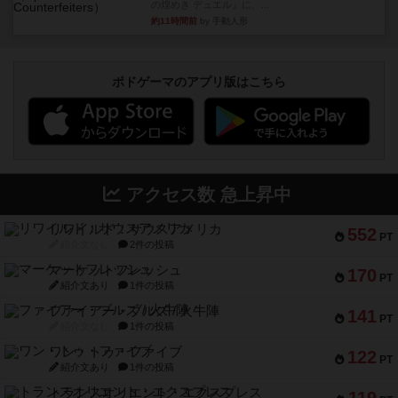
の煌めき デュエル』に、...
約11時間前
by 手動人形
ボドゲーマのアプリ版はこちら
アクセス数 急上昇中
リワイルド：サウスアメリカ
552
PT
紹介文なし
2件の投稿
マーケットフレッシュ
170
PT
紹介文あり
1件の投稿
ファイアー・ブルズ / 火牛陣
141
PT
紹介文なし
1件の投稿
ワン・トゥ・ファイブ
122
PT
紹介文あり
1件の投稿
トランスオリエント・エクスプレス