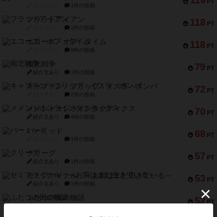
119
PT
紹介文なし
1件の投稿
フラットアイアン
118
PT
紹介文なし
2件の投稿
エコーズ・オブ・タイム
118
PT
紹介文なし
8件の投稿
南北戦争
79
PT
紹介文あり
1件の投稿
キャプテン・フリップ：イスラ・ボンバ
72
PT
紹介文なし
2件の投稿
メメントオンラインタクティクス
70
PT
紹介文あり
4件の投稿
パーミッド
68
PT
紹介文なし
1件の投稿
クリーグ
57
PT
紹介文あり
1件の投稿
セミファイナル ～お前はまだ生きている～
53
PT
紹介文あり
1件の投稿
ふたつの街の物語
52
PT
紹介文あり
18件の投稿