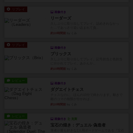
リプレイ
画像付き
リーダーズ
久しぶりに取り出してプレイ。詰めきれなかっ
た…であっさり追い込まれて負...
約10時間前
by くみ
リプレイ
画像付き
ブリックス
久しぶりに取り出してプレイ。記号担当と色担当
に分かれてプレイ。あかんか...
約10時間前
by くみ
レビュー
画像付き
ダグエイトチェス
チェスなのに、ほんの10分で終わります。動きで
敵のコマの種類が分かれば...
約10時間前
by くみ
レビュー
画像付き
充実
宝石の煌き：デュエル 偽造者
筆者が最も好きな2人用ボードゲームである『宝石