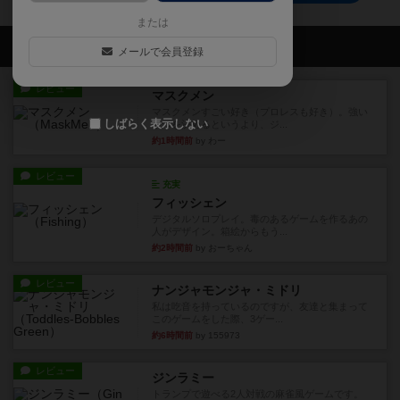
または
会員の新しい投稿
メールで会員登録
レビュー
マスクメン
マスクメンすごい好き（プロレスも好き）。強い
しばらく表示しない
やつを決めるというより、ジ...
約1時間前
by わー
レビュー
充実
フィッシェン
デジタルソロプレイ。毒のあるゲームを作るあの
人がデザイン。箱絵からもう...
約2時間前
by おーちゃん
レビュー
ナンジャモンジャ・ミドリ
私は吃音を持っているのですが、友達と集まって
このゲームをした際、3ゲー...
約6時間前
by 155973
レビュー
ジンラミー
トランプで遊べる2人対戦の麻雀風ゲームです。