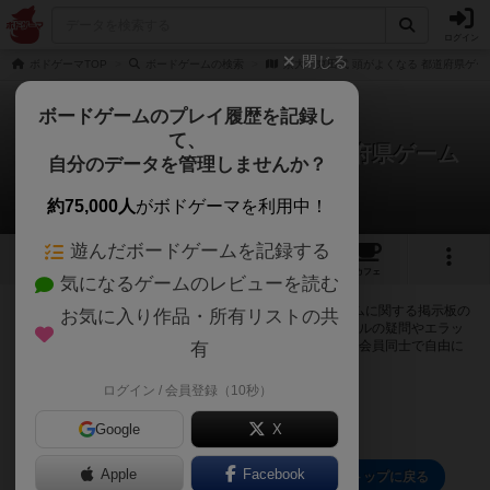
ログイン
閉じる
ボドゲーマTOP
ボードゲームの検索
京大・東田式 頭がよくなる 都道府県ゲー
ボードゲームのプレイ履歴を記録し
て、
京大・東田式 頭がよくなる 都道府県ゲーム
自分のデータを管理しませんか？
0件の掲示板
約75,000人
がボドゲーマを利用中！
遊んだボードゲームを記録する
1
トップ
画像
動画
レビュー
カフェ
気になるゲームのレビューを読む
ログインすると京大・東田式 頭がよくなる 都道府県ゲームに関する掲示板の
お気に入り作品・所有リストの共
作成やコメントの書き込みが出来るようになります。ルールの疑問やエラッ
タ情報、マニュアルでは判断し辛い曖昧な表記等について会員同士で自由に
有
コミュニケーションをとることが出来ます。
ログイン / 会員登録（10秒）
ログイン/無料会員登録
Google
X
Apple
Facebook
京大・東田式 頭がよくなる 都道府県ゲームのトップに戻る