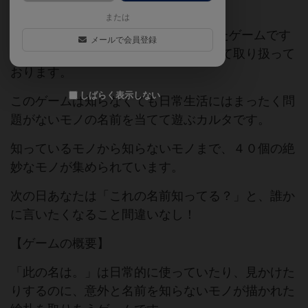
または
※このゲームは百日紅財閥様が制作したゲームです
メールで会員登録
が、青春工房白百合が販売を委託されて取り扱って
おります。
しばらく表示しない
このゲームは知らなくても日常生活にはまったく問
題がないモノの名前を当てて遊ぶカルタです。
知っているモノから知らないモノまで、４０個の絶
妙なモノが集められています。
次の日あなたは「これの名前知ってる？」と、誰か
に言いたくなること間違いなし！
【ゲームの概要】
「此の名は。」は日常的に使っていたり、見かけた
りするのに、意外と名前を知らないモノが描かれた