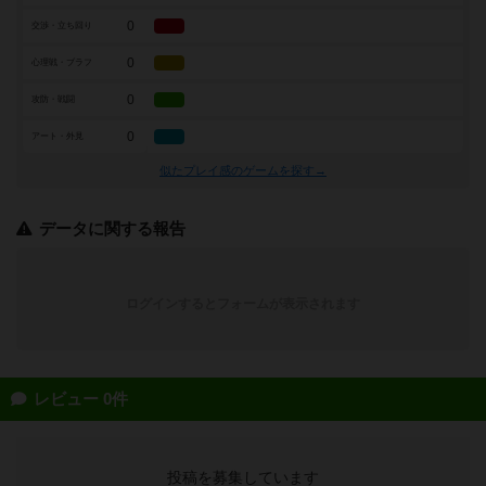
0
交渉・立ち回り
0
心理戦・ブラフ
0
攻防・戦闘
0
アート・外見
似たプレイ感のゲームを探す→
データに関する報告
ログインするとフォームが表示されます
レビュー 0件
投稿を募集しています