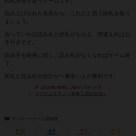
絵札を取りあうゲームです。
読み上げられた名前から、これだと思う絵札を取り
ましょう。
合っていれば読み札と絵札がもらえ、間違えればお
手付きです。
読み手を順番に回し、読み札がなくなればゲーム終
了。
絵札と読み札の合計が一番多い人が勝利です。
上記文章の執筆にご協力くださった方
マグナムタカノ（青春工房白百合）
マイボードゲーム登録者
13
6
3
10
興味あり
経験あり
お気に入り
持ってる