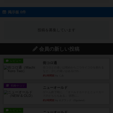
掲示板 0件
投稿を募集しています
会員の新しい投稿
レビュー
街コロ通
街コロとの違いは初めから二つサイコロを振れる
など、少しの違いはあるけれ...
約1時間前
by くみ
戦略やコツ
ニューオールド
ゲーム終了時に、「オールドカードとニューカー
ドのどちらもある」 状態に...
約2時間前
by オグランド（Oguland）
レビュー
ニューオールド