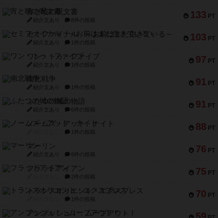
宵と暁の呪文書
133
PT
紹介文あり
8件の投稿
セミファイナル ～お前はまだ生きている～
103
PT
紹介文あり
1件の投稿
ワン・トゥ・ファイブ
97
PT
紹介文あり
1件の投稿
南北戦争
91
PT
紹介文あり
1件の投稿
ふたつの城の物語
91
PT
紹介文あり
6件の投稿
ノームズ・アット・ナイト
88
PT
紹介文なし
1件の投稿
マーリン
76
PT
紹介文あり
6件の投稿
フラットアイアン
75
PT
紹介文なし
2件の投稿
トランスオリエント・エクスプレス
70
PT
紹介文なし
1件の投稿
アンブッシュ！：ムーブアウト！
59
PT