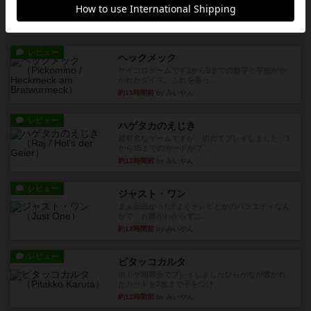
どんどん物量が増えて大変になっていく押し付け
合いが楽しいゲーム盛り上が...
約10時間前
by nekomanma222
レビュー
ヘックメック
サイコロゲームです1から5までの数字と芋虫がか
かれたダイス。これを振っ...
約11時間前
by みいやん
レビュー
ハゲタカのえじき
超有名なゲームですが、初めてプレイしました。1
から15までのカードがプ...
約12時間前
by みいやん
レビュー
ジャスト・ワン
まぁ面白かった‼️よくテレビとかのバラエティなん
かで、お題がわからずに...
約12時間前
by みいやん
レビュー
ピタッコカルタ
ボドゲ相席会でプレイしましたひらがなが書かれ
たカードを2枚まで手をつけ...
約12時間前
by みいやん