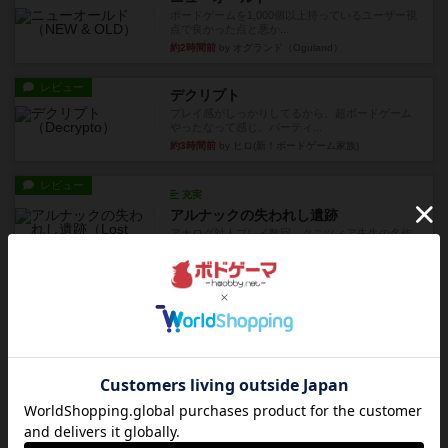
ボードゲームを1,000個以上持っているユーザー視
点で良かった点と悪か...
約2時間前
by オグランド（Oguland）
レビュー
デクリプト
プレイ感がしっかりしてるから、超ボードゲーム
やったなって感じ。パーティ...
約3時間前
by ヒロ(新！ボードゲーム家族)
レビュー
充実
アルナックの失われし遺跡
アナログ対人プレイ数回。クニツィア先生の名作
「エルドラドを探して」にあ...
約5時間前
by おーちゃん
ルール/インスト
画像付き
充実
マーケットフレッシュ
目的あなたの店先に農産物の木箱を戦略的に積み
重ねて在庫を最大化し、競合...
約9時間前
by jurong
レビュー
メメントオンラインタクティクス