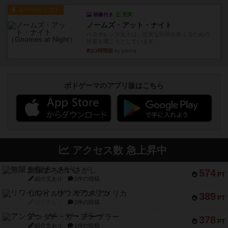
ルール/インスト
画像付き
充実
ノームズ・アット・ナイト
ベネボレンス女王は、忠実な臣民を称えるための
祝宴を開こうとしています。...
約13時間前
by jurong
ボドゲーマのアプリ版はこちら
アクセス数 急上昇中
無限まちがいさがし
574
PT
紹介文あり
2件の投稿
リワイルド：サウスアメリカ
389
PT
紹介文なし
2件の投稿
アンダー・ザ・テーブラー
378
PT
紹介文あり
1件の投稿