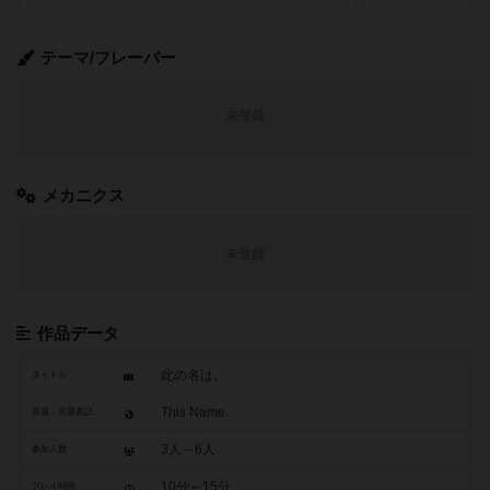
テーマ/フレーバー
未登録
メカニクス
未登録
作品データ
此の名は。
タイトル
This Name.
原題・英題表記
3人～6人
参加人数
10分～15分
プレイ時間