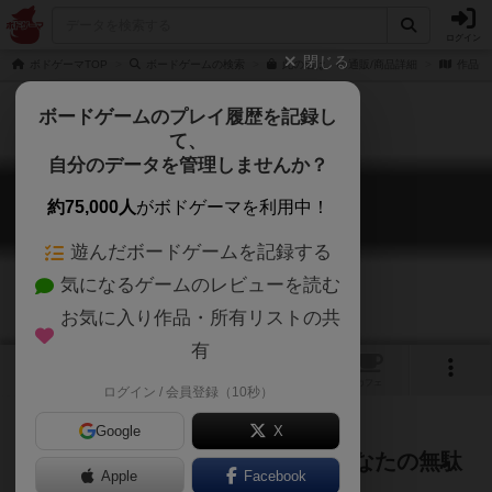
ログイン
閉じる
ボドゲーマTOP
ボードゲームの検索
此の名は。の通販/商品詳細
作品デ
ボードゲームのプレイ履歴を記録し
て、
自分のデータを管理しませんか？
此の名は。
約75,000人
がボドゲーマを利用中！
This Name.
遊んだボードゲームを記録する
気になるゲームのレビューを読む
お気に入り作品・所有リストの共
有
1
トップ
画像
動画
レビュー
カフェ
ログイン / 会員登録（10秒）
Google
X
名前を知らないモノとの出会い あなたの無駄
Apple
Facebook
知識は加速していく…