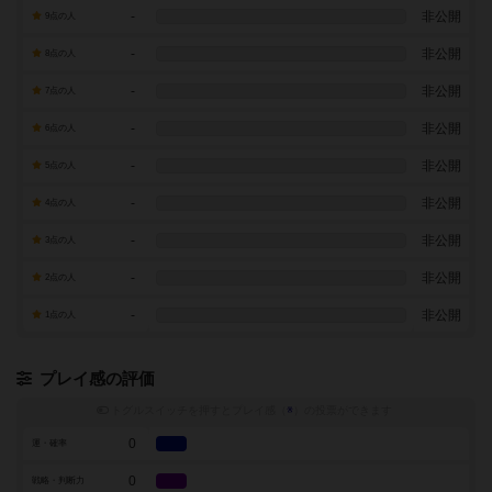
-
非公開
9点の人
-
非公開
8点の人
-
非公開
7点の人
-
非公開
6点の人
-
非公開
5点の人
-
非公開
4点の人
-
非公開
3点の人
-
非公開
2点の人
-
非公開
1点の人
プレイ感の評価
トグルスイッチを押すとプレイ感（
※
）の投票ができます
0
運・確率
0
戦略・判断力