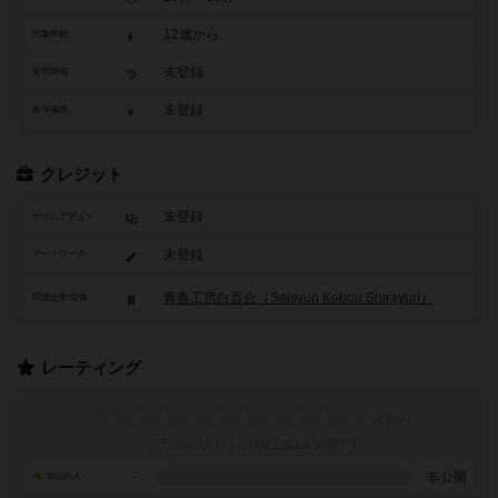
12歳から
対象年齢
未登録
発売時期
未登録
参考価格
クレジット
未登録
ゲームデザイン
未登録
アートワーク
青春工房白百合（Seisyun Kobou Shirayuri）
関連企業/団体
レーティング
レーティングを行うには
ログイン
が必要です
-
非公開
10点の人