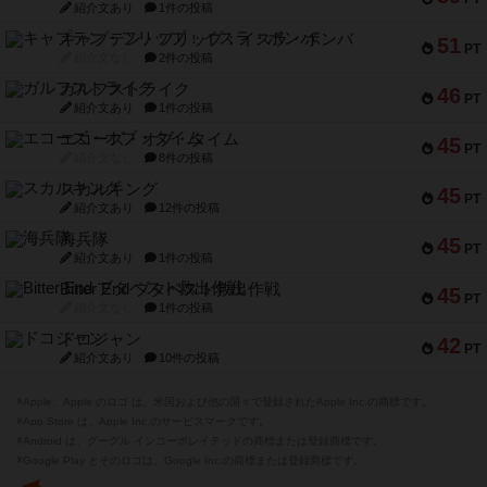
紹介文あり
1件の投稿
キャプテン・フリップ：イスラ・ボンバ
51
PT
紹介文なし
2件の投稿
ガルフストライク
46
PT
紹介文あり
1件の投稿
エコーズ・オブ・タイム
45
PT
紹介文なし
8件の投稿
スカルキング
45
PT
紹介文あり
12件の投稿
海兵隊
45
PT
紹介文あり
1件の投稿
Bitter End ブタペスト救出作戦
45
PT
紹介文なし
1件の投稿
ドコジャン
42
PT
紹介文あり
10件の投稿
※Apple、Apple のロゴ は、米国および他の国々で登録されたApple Inc.の商標です。
※App Store は、Apple Inc.のサービスマークです。
※Android は、グーグル インコーポレイテッドの商標または登録商標です。
※Google Play とそのロゴは、Google Inc.の商標または登録商標です。