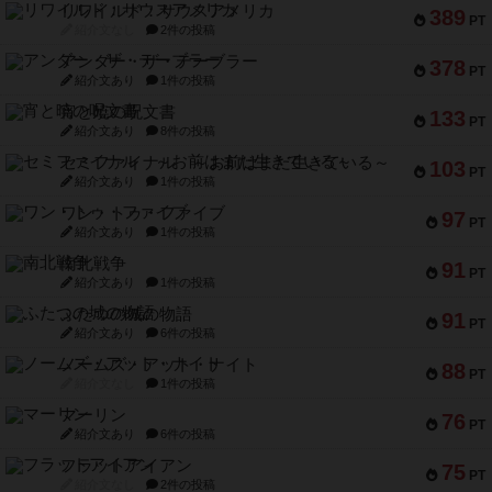
リワイルド：サウスアメリカ
389
PT
紹介文なし
2件の投稿
アンダー・ザ・テーブラー
378
PT
紹介文あり
1件の投稿
宵と暁の呪文書
133
PT
紹介文あり
8件の投稿
セミファイナル ～お前はまだ生きている～
103
PT
紹介文あり
1件の投稿
ワン・トゥ・ファイブ
97
PT
紹介文あり
1件の投稿
南北戦争
91
PT
紹介文あり
1件の投稿
ふたつの城の物語
91
PT
紹介文あり
6件の投稿
ノームズ・アット・ナイト
88
PT
紹介文なし
1件の投稿
マーリン
76
PT
紹介文あり
6件の投稿
フラットアイアン
75
PT
紹介文なし
2件の投稿