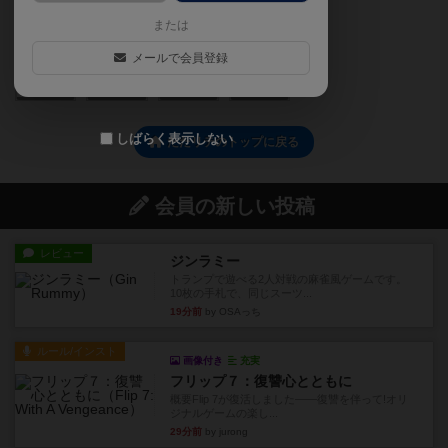
または
メールで会員登録
2
1
1
0
しばらく表示しない
たたリテのトップに戻る
会員の新しい投稿
レビュー
ジンラミー
トランプで遊べる2人対戦の麻雀風ゲームです。
10枚の手札で、同じスーツ...
19分前
by OSAっち
ルール/インスト
画像付き
充実
フリップ７：復讐心とともに
概要Flip 7が復活しました――復讐を伴って!オリ
ジナルゲームの楽し...
29分前
by jurong