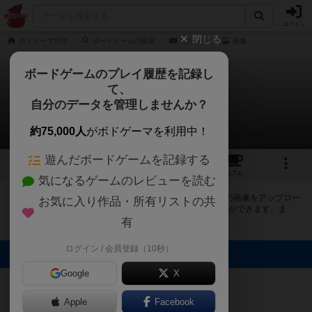
ログイン
閉じる
ボドゲーマTOP
ボードゲームの検索
たたリテ
画像
ボードゲームのプレイ履歴を記録し
て、
たたリテ
自分のデータを管理しませんか？
4件の画像
約75,000人
がボドゲーマを利用中！
遊んだボードゲームを記録する
4
1
1
2
トップ
画像
動画
レビュー
カフェ
気になるゲームのレビューを読む
ボドゲーマにログインすると、
「たたリテ（Tatarite）」
の画像をアップロー
お気に入り作品・所有リストの共
ド出来たり、他のユーザーの投稿画像に評価を付けることができます。ま
た、トップ6の画像は様々なページで表示されます。
有
ログイン / 会員登録（10秒）
トップに表示される画像
Google
X
しずくみち
たつきち
しずくみち
たつきち
Apple
Facebook