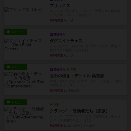
ブリックス
久しぶりに取り出してプレイ。記号担当と色担当
に分かれてプレイ。あかんか...
約2時間前
by くみ
レビュー
画像付き
ダグエイトチェス
チェスなのに、ほんの10分で終わります。動きで
敵のコマの種類が分かれば...
約3時間前
by くみ
レビュー
画像付き
充実
宝石の煌き：デュエル 偽造者
筆者が最も好きな2人用ボードゲームである『宝石
の煌めき デュエル』に、...
約4時間前
by 手動人形
レビュー
充実
クランク! ：冒険者たち（拡張）
クランク！のプレイヤーごとに能力の違うキャラ
クターを使用できるようにな...
約5時間前
by ぽっぽーくるっぽー