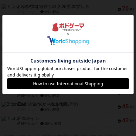
トランスオリエント・エクスプレス
70
PT
紹介文なし
1件の投稿
アンブッシュ！：ムーブアウト！
59
PT
紹介文あり
1件の投稿
キャプテン・フリップ：イスラ・ボンバ
51
PT
紹介文なし
2件の投稿
ガルフストライク
46
PT
紹介文あり
1件の投稿
エコーズ・オブ・タイム
45
PT
紹介文なし
8件の投稿
スカルキング
45
PT
紹介文あり
12件の投稿
海兵隊
45
PT
紹介文あり
1件の投稿
Bitter End ブタペスト救出作戦
45
PT
紹介文なし
1件の投稿
ドコジャン
42
PT
紹介文あり
10件の投稿
※Apple、Apple のロゴ は、米国および他の国々で登録されたApple Inc.の商標です。