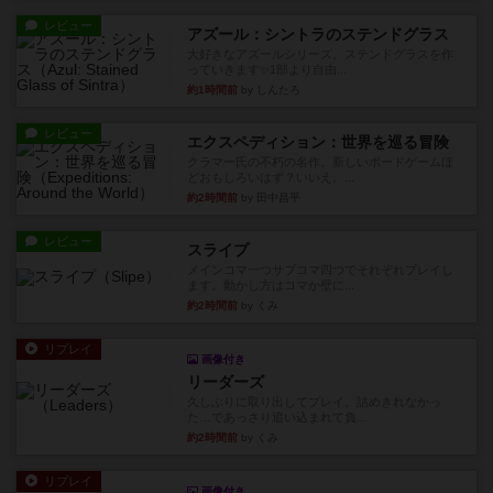
レビュー
アズール：シントラのステンドグラス
大好きなアズールシリーズ。ステンドグラスを作
っていきます✨1部より自由...
約1時間前
by しんたろ
レビュー
エクスペディション：世界を巡る冒険
クラマー氏の不朽の名作。新しいボードゲームほ
どおもしろいはず？いいえ。...
約2時間前
by 田中昌平
レビュー
スライプ
メインコマ一つサブコマ四つでそれぞれプレイし
ます。動かし方はコマか壁に...
約2時間前
by くみ
リプレイ
画像付き
リーダーズ
久しぶりに取り出してプレイ。詰めきれなかっ
た…であっさり追い込まれて負...
約2時間前
by くみ
リプレイ
画像付き