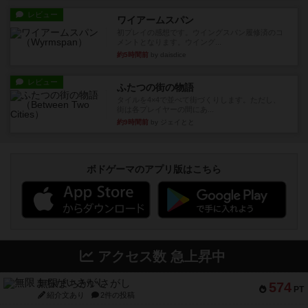
レビュー
ワイアームスパン
初プレイの感想です。ウイングスパン履修済のコ
メントとなります。ウイング...
約5時間前
by daisdice
レビュー
ふたつの街の物語
タイルを4×4で並べて街づくりします。ただし、
街は各プレイヤーの間にあ...
約9時間前
by ジェイとと
ボドゲーマのアプリ版はこちら
アクセス数 急上昇中
無限まちがいさがし
574
PT
紹介文あり
2件の投稿