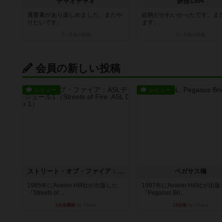
チャオチャオ
妖怪1504
運要素があり楽しめました。またや
絵柄がかわいかったです。ま
りたいです。
ます。
2ヶ月前
の投稿
2ヶ月前
の投稿
会員の新しい投稿
レビュー
レビュー
ストリート・オブ・ファイア：ASLデラックスモジュール1
ペガサス橋
1985年にAvalon Hill社が出版した
1997年にAvalon Hill社が出
『Streets of ...
『Pegasus Bri...
1分未満前
by Chaco
13分前
by Chaco