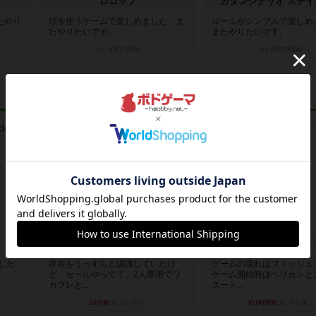
ロロップ
カタンシナリオ ステイ
たやり
頭を使うゲームで楽しめました。ま
ルールがシンプルで楽しめ
たやりたいです。
またやりたいです。
3ヶ月前
の投稿
3ヶ月前
の投稿
レビュー
レビュー
オラニエンブルガー運河
フィッシェン2
版した
存在をうっすらと認識していたけ
ゲームの流れはフィッシェ
ど、セールやってて、2人専用でワ
ゲーム開始時はペリカンと
カプレと...
スート...
33分前
by みいやん
約1時間前
by うらまこ