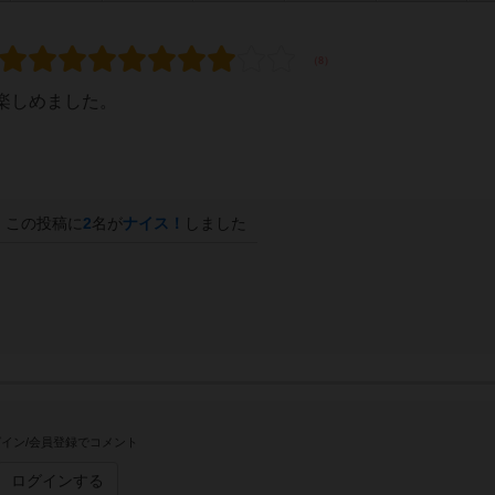
楽しめました。
この投稿に
2
名が
ナイス！
しました
イン/会員登録でコメント
ログインする