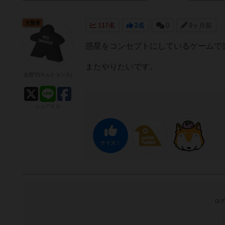
大賢者
117名
2名
0
9ヶ月前
惑星をコンセプトにしているゲームで
またやりたいです。
金賢守(キムヒョンス)
シェアする
ナイス！
ログ