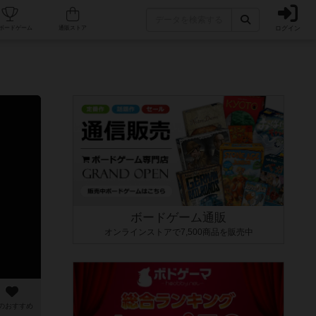
ログイン
カフェ/店舗
人気ボードゲーム
通販ストア
ボードゲーム通販
オンラインストアで7,500商品を販売中
のおすすめ