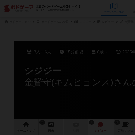
世界のボードゲームを楽しもう！
ボードゲーム専門の総合情報サイト
データベース
検
ボドゲーマTOP
ボードゲームの検索
シジジー
レビュー
金賢守(
3人～6人
15分前後
6歳～
2025
シジジー
金賢守(キムヒョンス)さ
11
6
16
ゲーム
トップ
画像
動画
レビュー
店舗/
カフェ