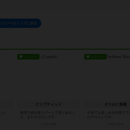
シジジーのトップに戻る
レビュー
レビュー
クリプティッド
ざりかに将棋
した。
推理で頭を使うゲームで楽しめまし
子供でも楽しめる内容でで
た。またやりたいです。
たやりたいです。
21日前
の投稿
28日前
の投稿