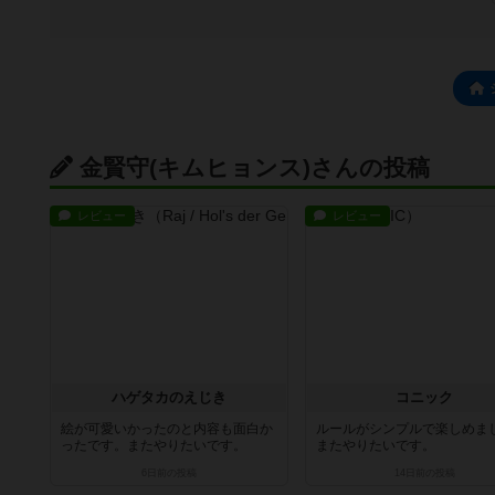
金賢守(キムヒョンス)さんの投稿
レビュー
レビュー
ハゲタカのえじき
コニック
絵が可愛いかったのと内容も面白か
ルールがシンプルで楽しめま
ったです。またやりたいです。
またやりたいです。
6日前
の投稿
14日前
の投稿