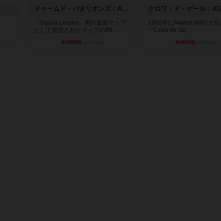
ドゥームド・バタリオンズ：ASLモジュール11
『Squad Leader』用の追加マップ
1992年にAvalon Hill社
として発売されたマップの#9...
『Croix de Gu...
約4時間前
by Chaco
約4時間前
by Chaco