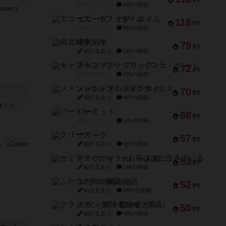
PT
紹介文なし
2件の投稿
エコーズ・オブ・タイム
118
PT
紹介文なし
8件の投稿
南北戦争
79
PT
紹介文あり
1件の投稿
キャプテン・フリップ：イスラ・ボンバ
72
PT
紹介文なし
2件の投稿
メメントオンラインタクティクス
70
PT
紹介文あり
4件の投稿
ました。
パーミッド
68
PT
紹介文なし
1件の投稿
クリーグ
57
PT
紹介文あり
1件の投稿
セミファイナル ～お前はまだ生きている～
53
PT
紹介文あり
1件の投稿
ふたつの街の物語
52
PT
紹介文あり
18件の投稿
クランク! ：冒険者たち（拡張）
50
PT
紹介文あり
4件の投稿