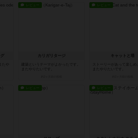
レビュー
レビュー
ング
カリガリタージ
キャットと塔
またや
建築というテーマがよかったです。
ストーリーがあって楽しめ
またやりたいです。
またやりたいです。
約2ヶ月前
の投稿
約2ヶ月前
の投稿
レビュー
レビュー