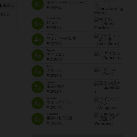
2
テラフォーミングマーズ
位
クロワ・ド・ゲール：ASLモジュール10
2395名
が出版した
Stone Garden
3
枯山水
位
2281名
Viticulture
4
ワイナリーの四季
位
2273名
Agricola
5
アグリコラ
位
2120名
Azul
6
アズール
位
2034名
Splendor
7
宝石の煌き
位
2031名
Wingspan
8
ウイングスパン
位
2007名
7 Wonders
9
世界の七不思議
位
1921名