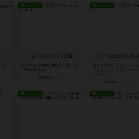
レビュー
レビュー
レッドバリケ－ド工場
オラニエンブルガー
版した
1989年にAvalon Hill社が出版した
友人の所持してるゲームを
『Red Barrica...
らいました。まだワーカー
いない...
約1時間前
by Chaco
約2時間前
by おっちょこち
レビュー
レビュー