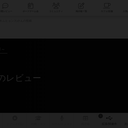
索
新着レビュー
ボードゲーム会
コミュニティ
掲示板一覧
キムヒョンス)さんの投稿
年～
んのレビュー
1
リプレイ
日記
戦略
・コツ
ルール
/インスト
掲示板
拡張/関連
作
次