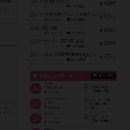
ホーム
とうほうの！
42
PT
紹介文なし
1件の投稿
ました。
スターマイン・ラミー ポケット
42
PT
紹介文あり
2件の投稿
海兵隊
39
PT
紹介文あり
1件の投稿
スーパーストア3000
39
PT
紹介文なし
1件の投稿
フリップ７：復讐心とともに
37
PT
紹介文なし
2件の投稿
お気に入りランキング
トップ50
Splendor
1
宝石の煌き
位
4042名
Die Siedler von Catan
2
カタン
位
3618名
ンだが、
エビの2
Dominion
3
ドミニオン
位
2530名
Battle Line