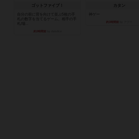
ゴットファイブ！
カタン
自分の前に背を向けて並ぶ5枚の手
神ゲー
札の数字を当てるゲーム。相手の手
約3時間前
by アプー
札/場...
約3時間前
by daisdice