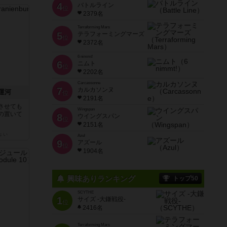
4
バトルライン
位
2379名
Terraforming Mars
5
テラフォーミングマーズ
位
2372名
6 nimmt!
6
ニムト
位
2202名
Carcassonne
7
カルカソンヌ
運河
位
2191名
させても
Wingspan
の置いて
8
ウイングスパン
位
2151名
ょい
Azul
9
アズール
位
1904名
興味ありランキング
トップ50
SCYTHE
1
サイズ -大鎌戦役-
位
2416名
Terraforming Mars