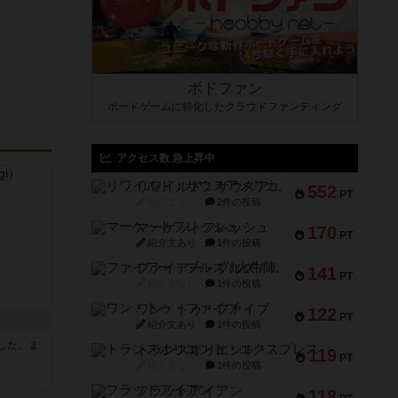
ボドファン
ボードゲームに特化したクラウドファンディング
アクセス数 急上昇中
リワイルド：サウスアメリカ
552
PT
紹介文なし
2件の投稿
マーケットフレッシュ
170
PT
紹介文あり
1件の投稿
ファイアー・ブルズ / 火牛陣
141
PT
紹介文なし
1件の投稿
ワン・トゥ・ファイブ
122
PT
紹介文あり
1件の投稿
した。ま
トランスオリエント・エクスプレス
119
PT
紹介文なし
1件の投稿
フラットアイアン
118