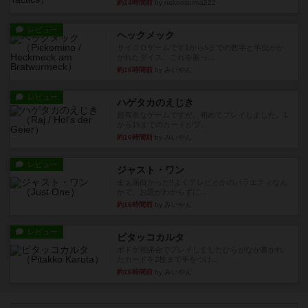
約14時間前
by nekomanma222
レビュー
ヘックメック
サイコロゲームです1から5までの数字と芋虫がか
かれたダイス。これを振っ...
約16時間前
by みいやん
レビュー
ハゲタカのえじき
超有名なゲームですが、初めてプレイしました。1
から15までのカードがプ...
約16時間前
by みいやん
レビュー
ジャスト・ワン
まぁ面白かった‼️よくテレビとかのバラエティなん
かで、お題がわからずに...
約16時間前
by みいやん
レビュー
ピタッコカルタ
ボドゲ相席会でプレイしましたひらがなが書かれ
たカードを2枚まで手をつけ...
約16時間前
by みいやん