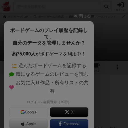
ログイン
閉じる
ボドゲーマTOP
ボードゲームの検索
スウピタ
ルール/インスト
s
ボードゲームのプレイ履歴を記録し
て、
スウピタ
自分のデータを管理しませんか？
simple timeさんのルール/インスト
約75,000人
がボドゲーマを利用中！
遊んだボードゲームを記録する
3
1
1
トップ
画像
動画
レビュー
カフェ
気になるゲームのレビューを読む
お気に入り作品・所有リストの共
40名
0名
0
約1年前
有
ログイン / 会員登録（10秒）
▲スウピタのCARD
Google
X
25枚 のテーマカードと
Apple
Facebook