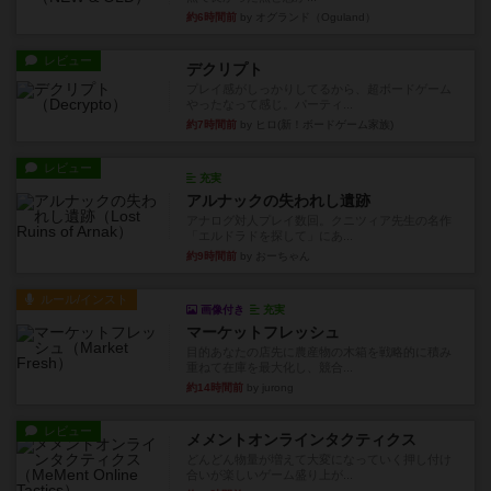
約6時間前
by オグランド（Oguland）
レビュー
デクリプト
プレイ感がしっかりしてるから、超ボードゲーム
やったなって感じ。パーティ...
約7時間前
by ヒロ(新！ボードゲーム家族)
レビュー
充実
アルナックの失われし遺跡
アナログ対人プレイ数回。クニツィア先生の名作
「エルドラドを探して」にあ...
約9時間前
by おーちゃん
ルール/インスト
画像付き
充実
マーケットフレッシュ
目的あなたの店先に農産物の木箱を戦略的に積み
重ねて在庫を最大化し、競合...
約14時間前
by jurong
レビュー
メメントオンラインタクティクス
どんどん物量が増えて大変になっていく押し付け
合いが楽しいゲーム盛り上が...