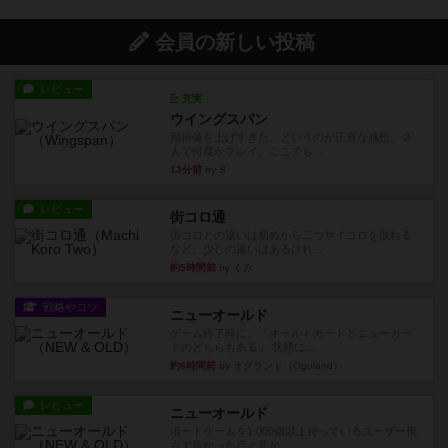
会員の新しい投稿
レビュー
充実
ウイングスパン
期待値を上げすぎた、というのが正直な感想。２
人で何度かプレイ。ここでも...
13分前
by S
レビュー
街コロ通
街コロとの違いは初めから二つサイコロを振れる
など、少しの違いはあるけれ...
約5時間前
by くみ
戦略やコツ
ニューオールド
ゲーム終了時に、「オールドカードとニューカー
ドのどちらもある」 状態に...
約6時間前
by オグランド（Oguland）
レビュー
ニューオールド
ボードゲームを1,000個以上持っているユーザー視
点で良かった点と悪か...