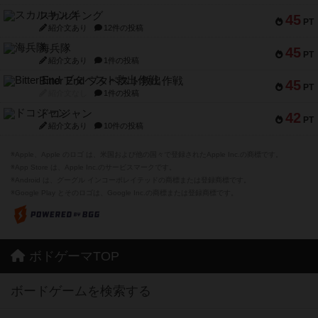
スカルキング
45
PT
紹介文あり
12件の投稿
海兵隊
45
PT
紹介文あり
1件の投稿
Bitter End ブタペスト救出作戦
45
PT
紹介文なし
1件の投稿
ドコジャン
42
PT
紹介文あり
10件の投稿
※Apple、Apple のロゴ は、米国および他の国々で登録されたApple Inc.の商標です。
※App Store は、Apple Inc.のサービスマークです。
※Android は、グーグル インコーポレイテッドの商標または登録商標です。
※Google Play とそのロゴは、Google Inc.の商標または登録商標です。
ボドゲーマTOP
ボードゲームを検索する