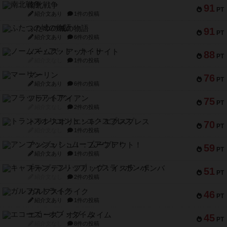
南北戦争
91
PT
紹介文あり
1件の投稿
ふたつの城の物語
91
PT
紹介文あり
6件の投稿
ノームズ・アット・ナイト
88
PT
紹介文なし
1件の投稿
マーリン
76
PT
紹介文あり
6件の投稿
フラットアイアン
75
PT
紹介文なし
2件の投稿
トランスオリエント・エクスプレス
70
PT
紹介文なし
1件の投稿
アンブッシュ！：ムーブアウト！
59
PT
紹介文あり
1件の投稿
キャプテン・フリップ：イスラ・ボンバ
51
PT
紹介文なし
2件の投稿
ガルフストライク
46
PT
紹介文あり
1件の投稿
エコーズ・オブ・タイム
45
PT
紹介文なし
8件の投稿