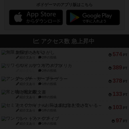
ボドゲーマのアプリ版はこちら
アクセス数 急上昇中
無限まちがいさがし
574
PT
紹介文あり
2件の投稿
リワイルド：サウスアメリカ
389
PT
紹介文なし
2件の投稿
アンダー・ザ・テーブラー
378
PT
紹介文あり
1件の投稿
宵と暁の呪文書
133
PT
紹介文あり
8件の投稿
セミファイナル ～お前はまだ生きている～
103
PT
紹介文あり
1件の投稿
ワン・トゥ・ファイブ
97
PT
紹介文あり
1件の投稿