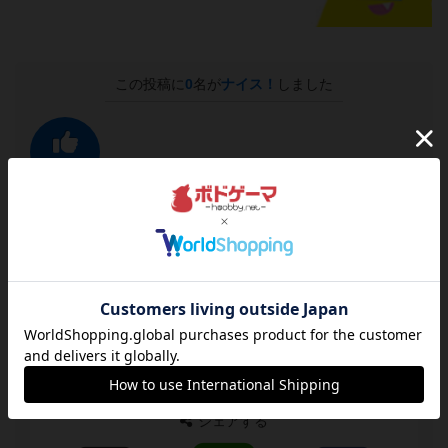
この投稿に
0
名が
ナイス！
しました
ナイス！
このルール/インストの投稿者
貴族
自己紹介文が未設定のユーザーです
simple time
シェアする