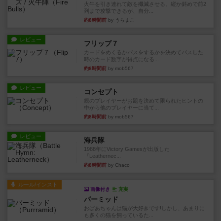
火牛を引き連れて敵を殲滅させる。縦か斜めで前2
列まで攻撃できるが、自分...
約8時間前
by うらまこ
レビュー
フリップ７
カードをめくるかパスをするかを決めてパスした
時のカード数字が得点になる...
約8時間前
by mob567
レビュー
コンセプト
親のプレイヤーがお題を決めて限られたヒントの
中から他のプレイヤーに当て...
約8時間前
by mob567
レビュー
海兵隊
1988年にVictory Gamesが出版した
『Leathernec...
約8時間前
by Chaco
ルール/インスト
画像付き
充実
パーミッド
おばあちゃんは猫が大好きです!しかし、あまりに
も多くの猫を飼っているた...