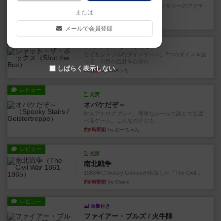
カードゲームにファイナルファンタジーのアクテ
または
ィブタイムバトル（もしくは...
14分前
by ジェイとと
メールで会員登録
レビュー
シャット・ザ・ボックス
とてもシンプルなダイスゲーム。2つのダイスを振
って、出目の合計を自分の...
しばらく表示しない
38分前
by OSAっち
レビュー
充実
オバケだぞ～
対人アナログプレイ。簡単なルールで誰とでも遊
べるゲーム。こんなの子ども...
約2時間前
by おーちゃん
レビュー
充実
南北戦争
1983年にVictory Gamesが出版した『The Civil ...
約6時間前
by Chaco
レビュー
画像付き
ファイアー・ブルズ / 火牛陣