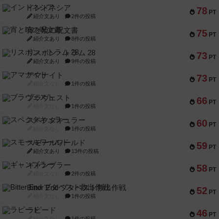
インドネシア
78
PT
紹介文あり
2件の投稿
宵と暁の呪文書
75
PT
紹介文あり
8件の投稿
リスボン・トラム 28
73
PT
紹介文あり
9件の投稿
アマナイト
73
PT
紹介文なし
1件の投稿
ブラヴェスト
66
PT
紹介文なし
1件の投稿
スペクタキュラー
60
PT
紹介文なし
1件の投稿
スモールワールド
59
PT
紹介文あり
13件の投稿
ギャンブラー
58
PT
紹介文なし
2件の投稿
Bitter End ブタペスト救出作戦
52
PT
紹介文なし
1件の投稿
ラピード
46
PT
紹介文なし
1件の投稿