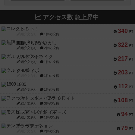
アクセス数 急上昇中
コレクト！
340
PT
紹介文なし
1件の投稿
無限まちがいさがし
322
PT
紹介文あり
2件の投稿
ガルフストライク
217
PT
紹介文あり
1件の投稿
クルティボ
203
PT
紹介文なし
1件の投稿
1809
112
PT
紹介文あり
1件の投稿
ファースト・イン・フライト
108
PT
紹介文あり
3件の投稿
モズビ－ズ・レイダ－ズ
94
PT
紹介文あり
1件の投稿
テンプテーション
79
PT
紹介文なし
2件の投稿