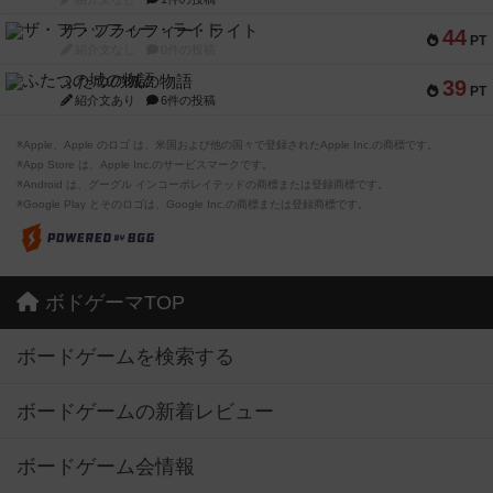
ザ・フラッフィー・ライト
44
PT
紹介文なし
0件の投稿
ふたつの城の物語
39
PT
紹介文あり
6件の投稿
※Apple、Apple のロゴ は、米国および他の国々で登録されたApple Inc.の商標です。
※App Store は、Apple Inc.のサービスマークです。
※Android は、グーグル インコーポレイテッドの商標または登録商標です。
※Google Play とそのロゴは、Google Inc.の商標または登録商標です。
ボドゲーマTOP
ボードゲームを検索する
ボードゲームの新着レビュー
ボードゲーム会情報