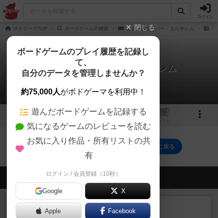
ログイン
閉じる
ボドゲーマTOP
ボードゲームの検索
ストームオーバー・エルサレム
リ
ボードゲームのプレイ履歴を記録し
て、
ストームオーバー・エルサレム
自分のデータを管理しませんか？
0件のリプレイ日記
約75,000人
がボドゲーマを利用中！
遊んだボードゲームを記録する
1
1
トップ
画像
動画
レビュー
カフェ
気になるゲームのレビューを読む
お気に入り作品・所有リストの共
ストームオーバー・エルサレムのトップに戻る
有
ログイン / 会員登録（10秒）
会員の新しい投稿
Google
X
レビュー
充実
Apple
Facebook
エコーズ・オブ・タイム