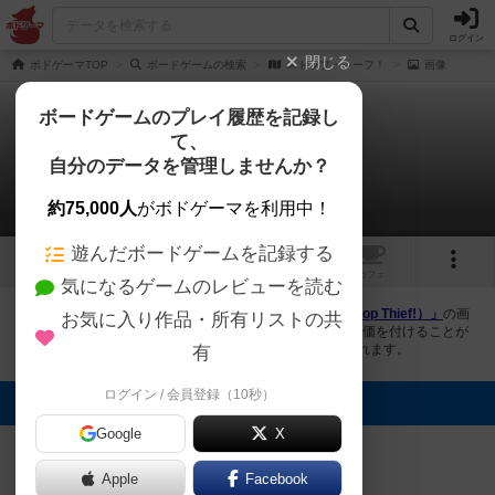
ログイン
閉じる
ボドゲーマTOP
ボードゲームの検索
ストップ・シーフ！
画像
ボードゲームのプレイ履歴を記録し
て、
ストップ・シーフ！
自分のデータを管理しませんか？
4件の画像
約75,000人
がボドゲーマを利用中！
遊んだボードゲームを記録する
4
1
トップ
画像
動画
レビュー
カフェ
気になるゲームのレビューを読む
ボドゲーマにログインすると、
「ストップ・シーフ！（Stop Thief!）」
の画
お気に入り作品・所有リストの共
像をアップロード出来たり、他のユーザーの投稿画像に評価を付けることが
できます。また、トップ6の画像は様々なページで表示されます。
有
ログイン / 会員登録（10秒）
トップに表示される画像
Google
X
まつなが
BG825
BG825
BG825
Apple
Facebook