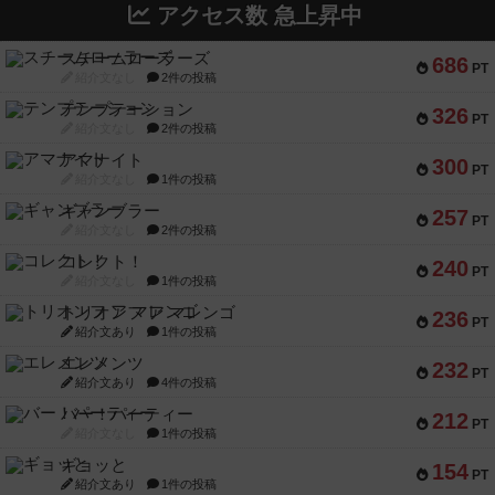
アクセス数 急上昇中
スチームローラーズ
686
PT
紹介文なし
2件の投稿
テンプテーション
326
PT
紹介文なし
2件の投稿
アマナイト
300
PT
紹介文なし
1件の投稿
ギャンブラー
257
PT
紹介文なし
2件の投稿
コレクト！
240
PT
紹介文なし
1件の投稿
トリオンフ ア マレンゴ
236
PT
紹介文あり
1件の投稿
エレメンツ
232
PT
紹介文あり
4件の投稿
バー！パーティー
212
PT
紹介文なし
1件の投稿
ギョッと
154
PT
紹介文あり
1件の投稿