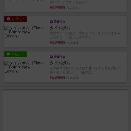
多いゲームです。なんといっ...
約22時間前
by おとん
リプレイ
画像付き
タイムボム
僕はホントに嘘が下手なようで、すぐバレますみ
んなホント、嘘が上手ですよ...
約22時間前
by あまる
レビュー
画像付き
タイムボム
まず簡単で軽い！大人数で遊べる！それなのに小
箱！何より楽しい！！正体隠...
約22時間前
by あまる