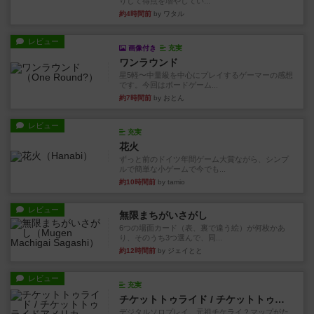
りして得点を増やしてい...
約4時間前
by ワタル
レビュー
画像付き
充実
ワンラウンド
星5軽〜中量級を中心にプレイするゲーマーの感想
です。今回はボードゲーム...
約7時間前
by おとん
レビュー
充実
花火
ずっと前のドイツ年間ゲーム大賞ながら、シンプ
ルで簡単な小ゲームで今でも...
約10時間前
by tamio
レビュー
無限まちがいさがし
6つの場面カード（表、裏で違う絵）が何枚かあ
り、そのうち3つ選んで、同...
約12時間前
by ジェイとと
レビュー
充実
チケットトゥライド / チケットトゥライドアメリカ
デジタルソロプレイ。元祖チケライ？マップがた