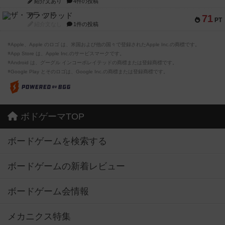
紹介文あり
4件の投稿
ザ・フラッド
71
PT
紹介文なし
1件の投稿
※Apple、Apple のロゴ は、米国および他の国々で登録されたApple Inc.の商標です。
※App Store は、Apple Inc.のサービスマークです。
※Android は、グーグル インコーポレイテッドの商標または登録商標です。
※Google Play とそのロゴは、Google Inc.の商標または登録商標です。
ボドゲーマTOP
ボードゲームを検索する
ボードゲームの新着レビュー
ボードゲーム会情報
メカニクス特集