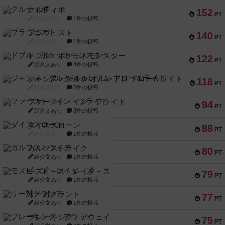
クルティボ
152
PT
紹介文なし
1件の投稿
ブラヴェスト
140
PT
紹介文なし
1件の投稿
ドブル：ポケットモンスター
122
PT
紹介文あり
4件の投稿
ジャンヌ・ダルク-オルレアン ドロー＆ライト
118
PT
紹介文なし
5件の投稿
ファースト・イン・フライト
94
PT
紹介文あり
3件の投稿
ダイススローン
88
PT
紹介文なし
1件の投稿
ガルフストライク
80
PT
紹介文あり
1件の投稿
モズビ－ズ・レイダ－ズ
79
PT
紹介文あり
1件の投稿
リー対グラント
77
PT
紹介文あり
1件の投稿
ブレーキング・アウェイ
75
PT