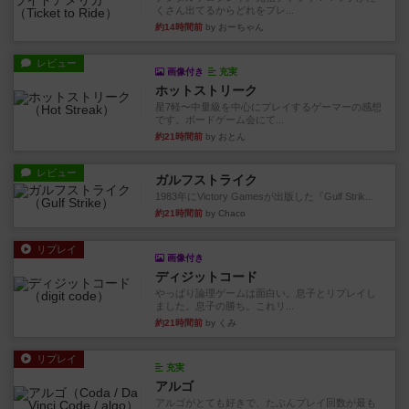
くさん出てるからどれをプレ...
約14時間前
by おーちゃん
レビュー
画像付き
充実
ホットストリーク
星7軽〜中量級を中心にプレイするゲーマーの感想
です。ボードゲーム会にて...
約21時間前
by おとん
レビュー
ガルフストライク
1983年にVictory Gamesが出版した『Gulf Strik...
約21時間前
by Chaco
リプレイ
画像付き
ディジットコード
やっぱり論理ゲームは面白い。息子とリプレイし
ました。息子の勝ち。これリ...
約21時間前
by くみ
リプレイ
充実
アルゴ
アルゴがとても好きで、たぶんプレイ回数が最も