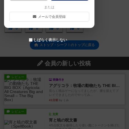
または
メールで会員登録
0
0
0
0
しばらく表示しない
ストップ・シーフ！のトップに戻る
会員の新しい投稿
レビュー
画像付き
アグリコラ：牧場の動物たち THE BIG BOX
長らく積みゲーになってましたが、腰を据えてプ
レイできましたのでやってみ...
41分前
by くみ
レビュー
充実
宵と暁の呪文書
4/5点呪文を修得したり使い魔にトークンを捧げた