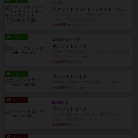
レビュー
充実
チケットトゥライド / チケットトゥライドアメリカ
デジタルソロプレイ。元祖チケライ？マップがた
くさん出てるからどれをプレ...
約7時間前
by おーちゃん
レビュー
画像付き
充実
ホットストリーク
星7軽〜中量級を中心にプレイするゲーマーの感想
です。ボードゲーム会にて...
約13時間前
by おとん
レビュー
ガルフストライク
1983年にVictory Gamesが出版した『Gulf Strik...
約14時間前
by Chaco
リプレイ
画像付き
ディジットコード
やっぱり論理ゲームは面白い。息子とリプレイし
ました。息子の勝ち。これリ...
約14時間前
by くみ
リプレイ