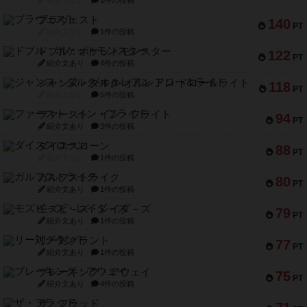
ブラヴェスト
140
PT
紹介文なし
1件の投稿
ドブル：ポケットモンスター
122
PT
紹介文あり
4件の投稿
ジャンヌ・ダルク-オルレアン ドロー＆ライト
118
PT
紹介文なし
5件の投稿
ファースト・イン・フライト
94
PT
紹介文あり
3件の投稿
ダイススローン
88
PT
紹介文なし
1件の投稿
ガルフストライク
80
PT
紹介文あり
1件の投稿
モズビ－ズ・レイダ－ズ
79
PT
紹介文あり
1件の投稿
リー対グラント
77
PT
紹介文あり
1件の投稿
ブレーキング・アウェイ
75
PT
紹介文あり
4件の投稿
ザ・フラッド