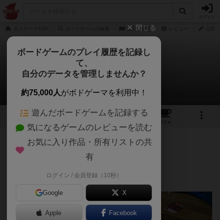
ログイン
閉じる
ボドゲーマTOP
ボードゲームの検索
宝石の煌き
レビュー
山田さ
ボードゲームのプレイ履歴を記録し
て、
宝石の煌き
自分のデータを管理しませんか？
山田さんのレビュー
約75,000人
がボドゲーマを利用中！
遊んだボードゲームを記録する
69
25
161
427
トップ
画像
動画
レビュー
カフェ
気になるゲームのレビューを読む
お気に入り作品・所有リストの共
647名
2名
0
6年以上前
有
ログイン / 会員登録（10秒）
ドラフト×洗面器ゲーム。
Google
X
Apple
Facebook