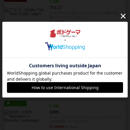
充実
アルゴ
アルゴがとても好きで、たぶんプレイ回数が最も
多いゲームです。なんといっ...
約14時間前
by おとん
リプレイ
画像付き
タイムボム
僕はホントに嘘が下手なようで、すぐバレますみ
んなホント、嘘が上手ですよ...
約14時間前
by あまる
レビュー
画像付き
タイムボム
まず簡単で軽い！大人数で遊べる！それなのに小
箱！何より楽しい！！正体隠...
約14時間前
by あまる
レビュー
充実
1809
ケビン・ザッカーがデザインした１ヘクス=２マイ
ルの戦役級シリーズは以下...
約14時間前
by Chaco