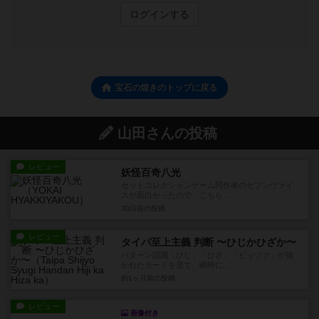
ログインする
宝石の煌きのトップに戻る
山田さんの投稿
レビュー
妖怪百奇八光
セットコレクションゲーム同作者のセブンヴァイ
スが面白かったので、こちら...
30日前
の投稿
レビュー
タイパ至上主義 判断 〜ひじかひざか〜
パターン認識「ひじ」「ひざ」「ピッツァ」が描
かれたカードを見て、瞬時に...
約1ヶ月前
の投稿
レビュー
画像付き