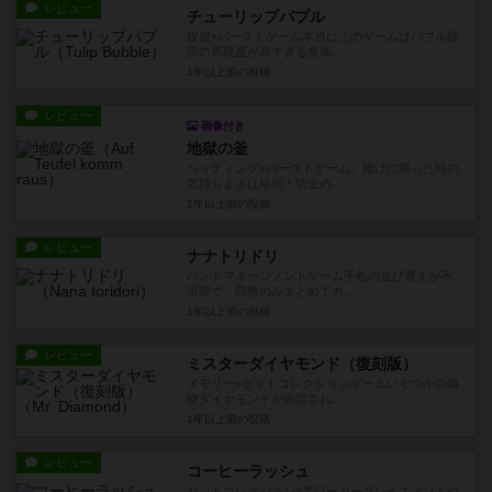
レビュー
チューリップバブル
投資×バーストゲーム本当にこのゲームはバブル経
済の再現度が高すぎる笑高...
1年以上前
の投稿
レビュー
画像付き
地獄の釜
ベッティング×バーストゲーム。賭けに勝った時の
気持ちよさは格別！坊主め...
1年以上前
の投稿
レビュー
ナナトリドリ
ハンドマネージメントゲーム手札の並び替えが不
可能で、同数のみまとめてカ...
1年以上前
の投稿
レビュー
ミスターダイヤモンド（復刻版）
メモリー×セットコレクションゲームいくつかの偽
物ダイヤモンドが固定され...
1年以上前
の投稿
レビュー
コーヒーラッシュ
セットコレクション×半ワーカープレイスメントや