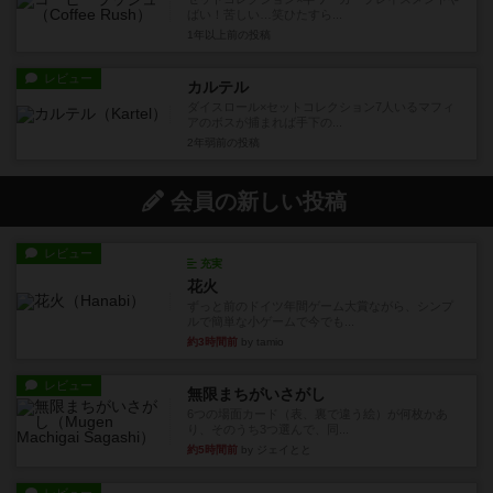
ばい！苦しい…笑ひたすら...
1年以上前
の投稿
レビュー
カルテル
ダイスロール×セットコレクション7人いるマフィ
アのボスが捕まれば手下の...
2年弱前
の投稿
会員の新しい投稿
レビュー
充実
花火
ずっと前のドイツ年間ゲーム大賞ながら、シンプ
ルで簡単な小ゲームで今でも...
約3時間前
by tamio
レビュー
無限まちがいさがし
6つの場面カード（表、裏で違う絵）が何枚かあ
り、そのうち3つ選んで、同...
約5時間前
by ジェイとと