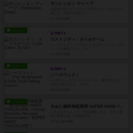
サンレンタン ディープ
出題者の答えを1〜3位で予想するゲーム前作との
違いは・問題の改題(より...
6ヶ月前
の投稿
レビュー
画像付き
ロストシティ：タイルゲーム
バッグビルディング×セットコレクションゲームオ
リジナル版既プレイ。タイ...
9ヶ月前
の投稿
レビュー
画像付き
ノースウッド！
1人用トリックテイキングゲーム。勝ち数に応じて
仲間が増えていき、それに...
約1年前
の投稿
レビュー
きぬた歯科神経衰弱 SUPER HARD TRICOLORE
これは分からんって…笑首都圏にある、きぬた歯
科の看板を使った神経衰弱。...
1年以上前
の投稿