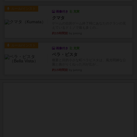
ルール/インスト
画像付き
充実
クマタ
ゲームの目的ゲーム終了時にあなたのクランの見
えているドミノで最も多くの...
約15時間前
by jurong
ルール/インスト
画像付き
充実
ベラ・ビスタ
概要と目的小さな町ベラビスタは、風光明媚な公
園と曲がりくねった川が広が...
約15時間前
by jurong