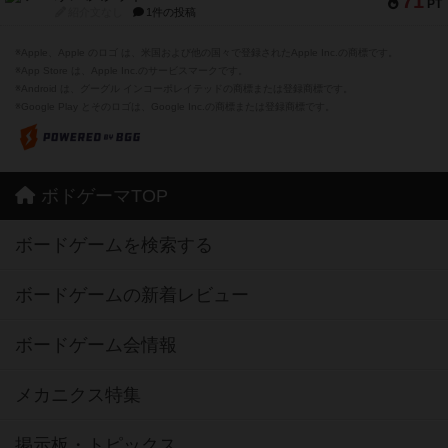
71
PT
紹介文なし
1件の投稿
※Apple、Apple のロゴ は、米国および他の国々で登録されたApple Inc.の商標です。
※App Store は、Apple Inc.のサービスマークです。
※Android は、グーグル インコーポレイテッドの商標または登録商標です。
※Google Play とそのロゴは、Google Inc.の商標または登録商標です。
ボドゲーマTOP
ボードゲームを検索する
ボードゲームの新着レビュー
ボードゲーム会情報
メカニクス特集
掲示板・トピックス