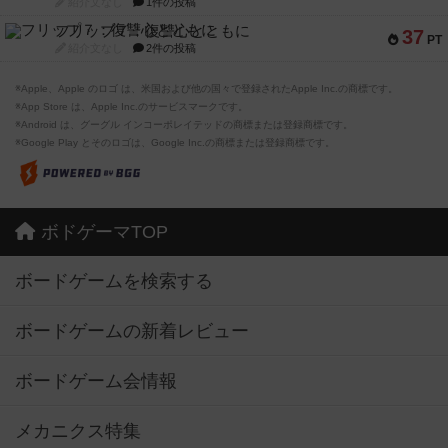
紹介文なし
1件の投稿
フリップ７：復讐心とともに
37
PT
紹介文なし
2件の投稿
※Apple、Apple のロゴ は、米国および他の国々で登録されたApple Inc.の商標です。
※App Store は、Apple Inc.のサービスマークです。
※Android は、グーグル インコーポレイテッドの商標または登録商標です。
※Google Play とそのロゴは、Google Inc.の商標または登録商標です。
ボドゲーマTOP
ボードゲームを検索する
ボードゲームの新着レビュー
ボードゲーム会情報
メカニクス特集