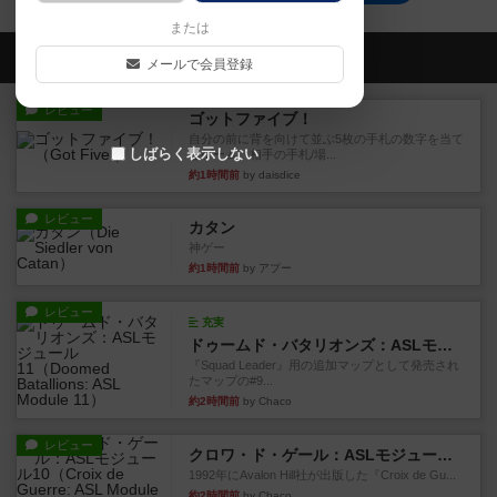
または
会員の新しい投稿
メールで会員登録
レビュー
ゴットファイブ！
自分の前に背を向けて並ぶ5枚の手札の数字を当て
しばらく表示しない
るゲーム。相手の手札/場...
約1時間前
by daisdice
レビュー
カタン
神ゲー
約1時間前
by アプー
レビュー
充実
ドゥームド・バタリオンズ：ASLモジュール11
『Squad Leader』用の追加マップとして発売され
たマップの#9...
約2時間前
by Chaco
レビュー
クロワ・ド・ゲール：ASLモジュール10
1992年にAvalon Hill社が出版した『Croix de Gu...
約2時間前
by Chaco