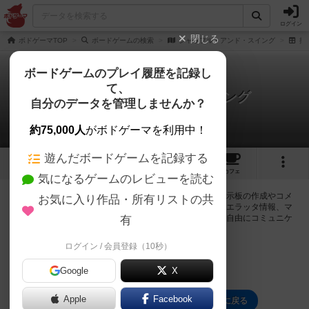
ログイン
閉じる
ボドゲーマTOP
ボードゲームの検索
シャッフル・アンド・スイング
掲
ボードゲームのプレイ履歴を記録し
て、
シャッフル・アンド・スイング
自分のデータを管理しませんか？
0件の掲示板
約75,000人
がボドゲーマを利用中！
遊んだボードゲームを記録する
1
1
トップ
画像
動画
レビュー
カフェ
気になるゲームのレビューを読む
ログインするとシャッフル・アンド・スイングに関する掲示板の作成やコメ
お気に入り作品・所有リストの共
ントの書き込みが出来るようになります。ルールの疑問やエラッタ情報、マ
ニュアルでは判断し辛い曖昧な表記等について会員同士で自由にコミュニケ
有
ーションをとることが出来ます。
ログイン / 会員登録（10秒）
ログイン/無料会員登録
Google
X
Apple
Facebook
シャッフル・アンド・スイングのトップに戻る