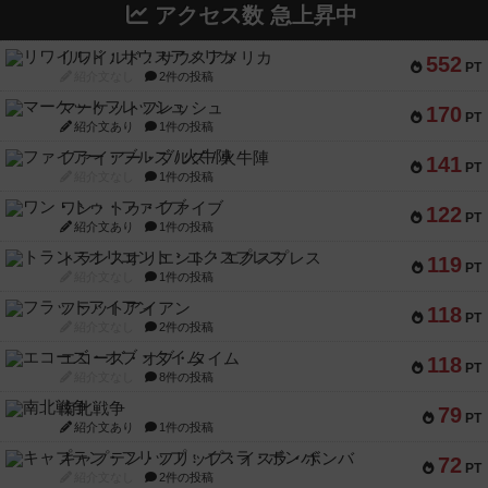
アクセス数 急上昇中
リワイルド：サウスアメリカ
552
PT
紹介文なし
2件の投稿
マーケットフレッシュ
170
PT
紹介文あり
1件の投稿
ファイアー・ブルズ / 火牛陣
141
PT
紹介文なし
1件の投稿
ワン・トゥ・ファイブ
122
PT
紹介文あり
1件の投稿
トランスオリエント・エクスプレス
119
PT
紹介文なし
1件の投稿
フラットアイアン
118
PT
紹介文なし
2件の投稿
エコーズ・オブ・タイム
118
PT
紹介文なし
8件の投稿
南北戦争
79
PT
紹介文あり
1件の投稿
キャプテン・フリップ：イスラ・ボンバ
72
PT
紹介文なし
2件の投稿