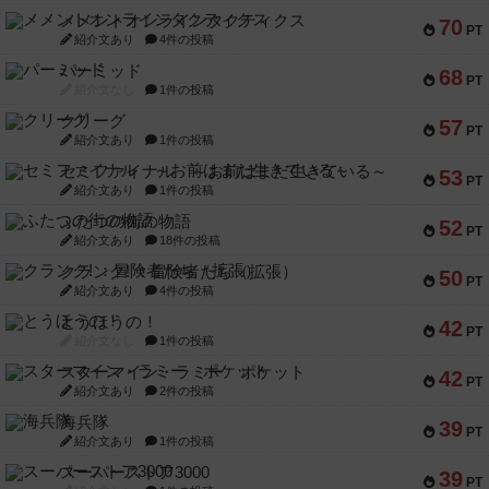
メメントオンラインタクティクス
70
PT
紹介文あり
4件の投稿
パーミッド
68
PT
紹介文なし
1件の投稿
クリーグ
57
PT
紹介文あり
1件の投稿
セミファイナル ～お前はまだ生きている～
53
PT
紹介文あり
1件の投稿
ふたつの街の物語
52
PT
紹介文あり
18件の投稿
クランク! ：冒険者たち（拡張）
50
PT
紹介文あり
4件の投稿
とうほうの！
42
PT
紹介文なし
1件の投稿
スターマイン・ラミー ポケット
42
PT
紹介文あり
2件の投稿
海兵隊
39
PT
紹介文あり
1件の投稿
スーパーストア3000
39
PT