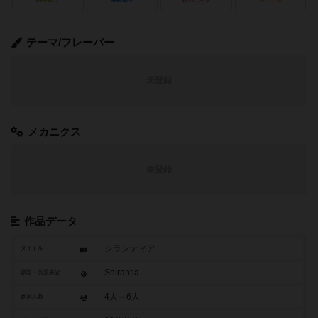
テーマ/フレーバー
未登録
メカニクス
未登録
作品データ
シランティア
タイトル
Shirantia
原題・英題表記
4人～6人
参加人数