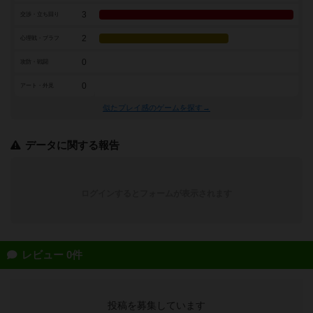
3
交渉・立ち回り
2
心理戦・ブラフ
0
攻防・戦闘
0
アート・外見
似たプレイ感のゲームを探す→
データに関する報告
ログインするとフォームが表示されます
レビュー 0件
投稿を募集しています