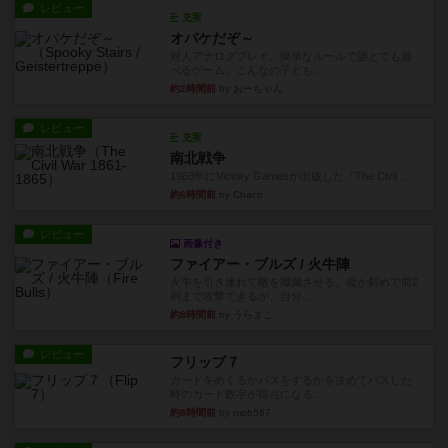
レビュー
充実
オバケだぞ～
対人アナログプレイ。簡単なルールで誰とでも遊
べるゲーム。こんなの子ども...
約2時間前
by おーちゃん
レビュー
充実
南北戦争
1983年にVictory Gamesが出版した『The Civil ...
約6時間前
by Chaco
レビュー
画像付き
ファイアー・ブルズ / 火牛陣
火牛を引き連れて敵を殲滅させる。縦か斜めで前2
列まで攻撃できるが、自分...
約8時間前
by うらまこ
レビュー
フリップ７
カードをめくるかパスをするかを決めてパスした
時のカード数字が得点になる...
約8時間前
by mob567