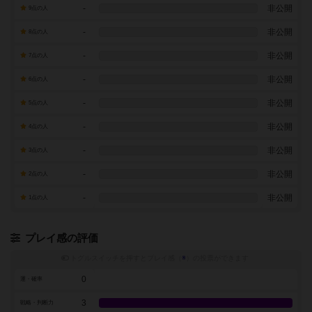
-
非公開
9点の人
-
非公開
8点の人
-
非公開
7点の人
-
非公開
6点の人
-
非公開
5点の人
-
非公開
4点の人
-
非公開
3点の人
-
非公開
2点の人
-
非公開
1点の人
プレイ感の評価
トグルスイッチを押すとプレイ感（
※
）の投票ができます
0
運・確率
3
戦略・判断力