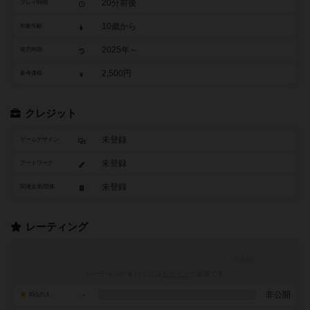
20分前後
プレイ時間
10歳から
対象年齢
2025年～
発売時期
2,500円
参考価格
クレジット
未登録
ゲームデザイン
未登録
アートワーク
未登録
関連企業/団体
レーティング
レーティングを行うには
ログイン
が必要です
-
非公開
10点の人