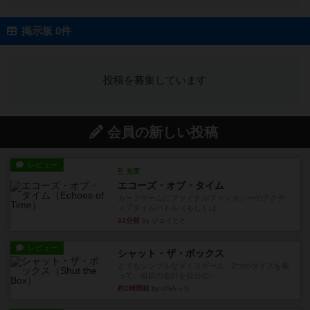
掲示板 0件
投稿を募集しています
会員の新しい投稿
レビュー
充実
エコーズ・オブ・タイム
カードゲームにファイナルファンタジーのアクテ
ィブタイムバトル（もしくは...
32分前
by ジェイとと
レビュー
シャット・ザ・ボックス
とてもシンプルなダイスゲーム。2つのダイスを振
って、出目の合計を自分の...
約1時間前
by OSAっち