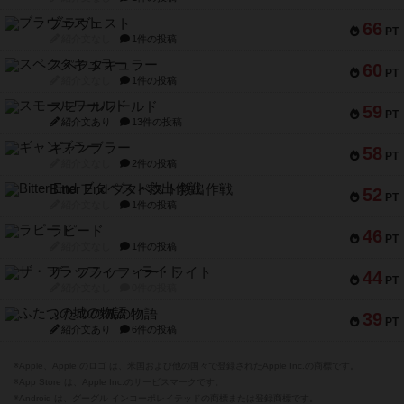
ブラヴェスト
66
PT
紹介文なし
1件の投稿
スペクタキュラー
60
PT
紹介文なし
1件の投稿
スモールワールド
59
PT
紹介文あり
13件の投稿
ギャンブラー
58
PT
紹介文なし
2件の投稿
Bitter End ブタペスト救出作戦
52
PT
紹介文なし
1件の投稿
ラピード
46
PT
紹介文なし
1件の投稿
ザ・フラッフィー・ライト
44
PT
紹介文なし
0件の投稿
ふたつの城の物語
39
PT
紹介文あり
6件の投稿
※Apple、Apple のロゴ は、米国および他の国々で登録されたApple Inc.の商標です。
※App Store は、Apple Inc.のサービスマークです。
※Android は、グーグル インコーポレイテッドの商標または登録商標です。