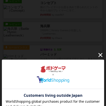
レビュー
コンセプト
親のプレイヤーがお題を決めて限られたヒントの
中から他のプレイヤーに当て...
約8時間前
by mob567
レビュー
海兵隊
1988年にVictory Gamesが出版した
『Leathernec...
約9時間前
by Chaco
ルール/インスト
画像付き
充実
パーミッド
おばあちゃんは猫が大好きです!しかし、あまりに
も多くの猫を飼っているた...
約9時間前
by jurong
レビュー
画像付き
オラパ・マイン
お気に入りのplayte製です。オラパスペースから
やり、気に入りました...
約9時間前
by くみ
レビュー