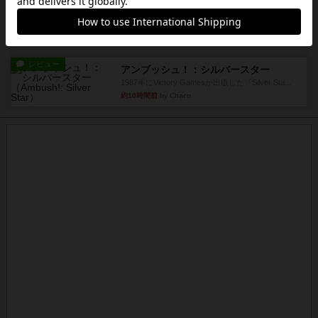
マーリン
４人プレイ。インスト1時間プレイ2時間半。結構
ダイス運と手札のカード運...
約10時間前
by oliber
レビュー
アンブッシュ！：シルバースター
1987年にVictory Gamesが出版した『Silver Sta...
約10時間前
by Chaco