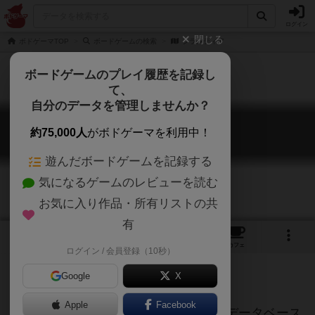
ログイン
閉じる
ボドゲーマTOP
ボードゲームの検索
シランティア
ボードゲームのプレイ履歴を記録し
て、
自分のデータを管理しませんか？
シランティア
約75,000人
がボドゲーマを利用中！
Shirantia
遊んだボードゲームを記録する
気になるゲームのレビューを読む
お気に入り作品・所有リストの共
有
4
トップ
画像
動画
レビュー
カフェ
ログイン / 会員登録（10秒）
Google
X
ご協力ください
Apple
Facebook
このページは情報が不足しています。データベース