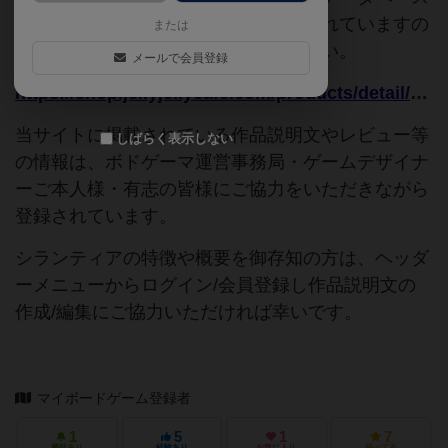
追加申請時に以下の参考URLが入力されていますの
または
で、よろしければこちらもご覧ください。
メールで会員登録
https://shop.jellyjellycafe.com/products/detail/4190
当サイトに掲載されている作品説明文やレビュー等
しばらく表示しない
の情報は、ボドゲーマ運営事務局・ゲームデザイナ
ーご本人様・有志の皆様にご協力をいただきながら
登録されています。
シランティアの特徴や概要を御存知の方は、ヘッダ
ーメニューからログイン/会員登録し作品説明文の
作成/編集にご協力いただければ幸いです。
マイボードゲーム登録者
1
5
1
7
興味あり
経験あり
お気に入り
持ってる