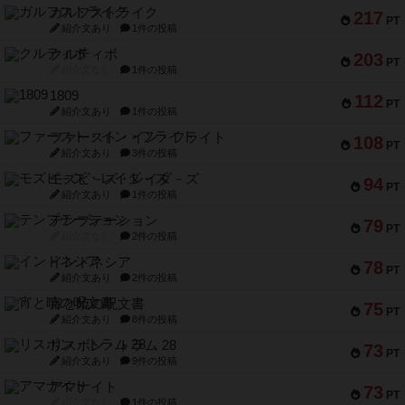
ガルフストライク
217
PT
紹介文あり
1件の投稿
クルティボ
203
PT
紹介文なし
1件の投稿
1809
112
PT
紹介文あり
1件の投稿
ファースト・イン・フライト
108
PT
紹介文あり
3件の投稿
モズビ－ズ・レイダ－ズ
94
PT
紹介文あり
1件の投稿
テンプテーション
79
PT
紹介文なし
2件の投稿
インドネシア
78
PT
紹介文あり
2件の投稿
宵と暁の呪文書
75
PT
紹介文あり
8件の投稿
リスボン・トラム 28
73
PT
紹介文あり
9件の投稿
アマナイト
73
PT
紹介文なし
1件の投稿