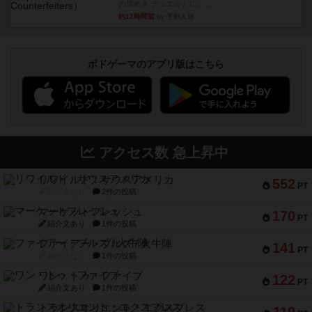
の煌めき デュエル』に、...
約12時間前
by 手動人形
ボドゲーマのアプリ版はこちら
アクセス数 急上昇中
リワイルド：サウスアメリカ
552
PT
紹介文なし
2件の投稿
マーケットフレッシュ
170
PT
紹介文あり
1件の投稿
ファイアー・ブルズ / 火牛陣
141
PT
紹介文なし
1件の投稿
ワン・トゥ・ファイブ
122
PT
紹介文あり
1件の投稿
トランスオリエント・エクスプレス