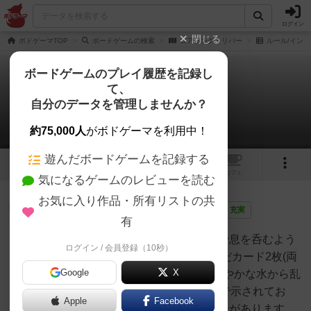
ログイン
閉じる
ボドゲーマTOP
ボードゲームの検索
ロアリング・リバー
ルール/インス
ボードゲームのプレイ履歴を記録し
て、
ロアリング・リバー
自分のデータを管理しませんか？
1件のルール/インスト
約75,000人
がボドゲーマを利用中！
遊んだボードゲームを記録する
1
トップ
画像
動画
レビュー
カフェ
気になるゲームのレビューを読む
お気に入り作品・所有リストの共
神
96名
1名
0
画像
充実
有
轟音を上げる川の荒々しい水域で息を呑むよう
ログイン / 会員登録（10秒）
jurong
な冒険の準備をしましょう!いかだカード2枚(両
Google
X
面)川カード40枚川カードは、穏やかな水から乱
流までさまざまで、💧1から💧4で示されてお
Apple
Facebook
り、地形の特徴や動物がある場合があります。