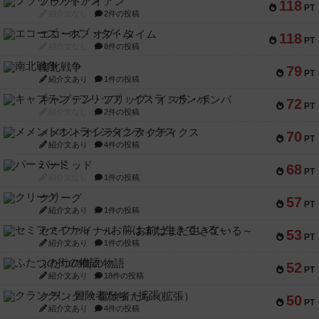
フラットアイアン
118
PT
紹介文なし
2件の投稿
エコーズ・オブ・タイム
118
PT
紹介文なし
8件の投稿
南北戦争
79
PT
紹介文あり
1件の投稿
キャプテン・フリップ：イスラ・ボンバ
72
PT
紹介文なし
2件の投稿
メメントオンラインタクティクス
70
PT
紹介文あり
4件の投稿
パーミッド
68
PT
紹介文なし
1件の投稿
クリーグ
57
PT
紹介文あり
1件の投稿
セミファイナル ～お前はまだ生きている～
53
PT
紹介文あり
1件の投稿
ふたつの街の物語
52
PT
紹介文あり
18件の投稿
クランク! ：冒険者たち（拡張）
50
PT
紹介文あり
4件の投稿