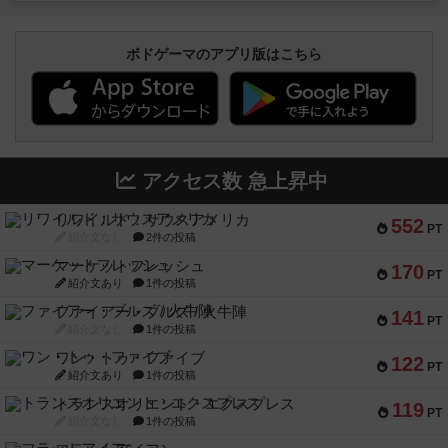
ボドゲーマのアプリ版はこちら
アクセス数 急上昇中
リワイルド：サウスアメリカ
552
PT
紹介文なし
2件の投稿
マーケットフレッシュ
170
PT
紹介文あり
1件の投稿
ファイアー・ブルズ / 火牛陣
141
PT
紹介文なし
1件の投稿
ワン・トゥ・ファイブ
122
PT
紹介文あり
1件の投稿
トランスオリエント・エクスプレス
119
PT
紹介文なし
1件の投稿