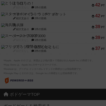
とうほうの！
42
PT
紹介文なし
1件の投稿
スターマイン・ラミー ポケット
42
PT
紹介文あり
2件の投稿
海兵隊
39
PT
紹介文あり
1件の投稿
スーパーストア3000
39
PT
紹介文なし
1件の投稿
フリップ７：復讐心とともに
37
PT
紹介文なし
2件の投稿
※Apple、Apple のロゴ は、米国および他の国々で登録されたApple Inc.の商標です。
※App Store は、Apple Inc.のサービスマークです。
※Android は、グーグル インコーポレイテッドの商標または登録商標です。
※Google Play とそのロゴは、Google Inc.の商標または登録商標です。
ボドゲーマTOP