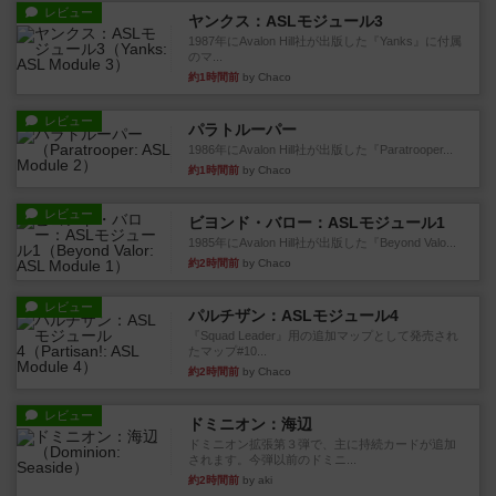
レビュー
ヤンクス：ASLモジュール3
1987年にAvalon Hill社が出版した『Yanks』に付属
のマ...
約1時間前
by Chaco
レビュー
パラトルーパー
1986年にAvalon Hill社が出版した『Paratrooper...
約1時間前
by Chaco
レビュー
ビヨンド・バロー：ASLモジュール1
1985年にAvalon Hill社が出版した『Beyond Valo...
約2時間前
by Chaco
レビュー
パルチザン：ASLモジュール4
『Squad Leader』用の追加マップとして発売され
たマップ#10...
約2時間前
by Chaco
レビュー
ドミニオン：海辺
ドミニオン拡張第３弾で、主に持続カードが追加
されます。今弾以前のドミニ...
約2時間前
by aki