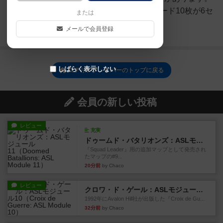
パドルカード60枚(同じ内容のカード10枚が6セ
または
ット)モ...
メールで会員登録
続きを読む（10ヶ月前）
しばらく表示しない
ロアリング・リバーのトップに戻る
会員の新しい投稿
レビュー
充実
ドゥームド・バタリオンズ：ASLモジュール11
『Squad Leader』用の追加マップとして発売され
たマップの#9...
20分前
by Chaco
レビュー
クロワ・ド・ゲール：ASLモジュール10
1992年にAvalon Hill社が出版した『Croix de Gu...
32分前
by Chaco