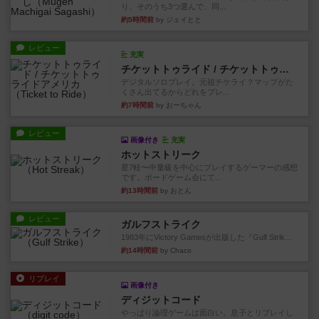
り、そのうち3つ選んで、同...
約5時間前
by ジェイとと
レビュー
充実
チケットトゥライド / チケットトゥライドアメリカ
デジタルソロプレイ。元祖チケライ？マップがた
くさん出てるからどれをプレ...
約7時間前
by おーちゃん
レビュー
画像付き
充実
ホットストリーク
星7軽〜中量級を中心にプレイするゲーマーの感想
です。ボードゲーム会にて...
約13時間前
by おとん
レビュー
ガルフストライク
1983年にVictory Gamesが出版した『Gulf Strik...
約14時間前
by Chaco
リプレイ
画像付き
ディジットコード
やっぱり論理ゲームは面白い。息子とリプレイし