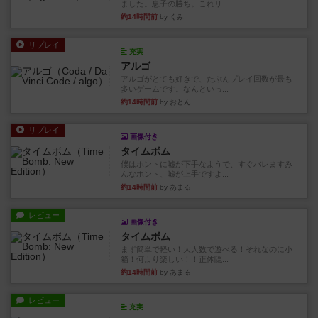
ました。息子の勝ち。これリ...
約14時間前
by くみ
リプレイ
充実
アルゴ
アルゴがとても好きで、たぶんプレイ回数が最も
多いゲームです。なんといっ...
約14時間前
by おとん
リプレイ
画像付き
タイムボム
僕はホントに嘘が下手なようで、すぐバレますみ
んなホント、嘘が上手ですよ...
約14時間前
by あまる
レビュー
画像付き
タイムボム
まず簡単で軽い！大人数で遊べる！それなのに小
箱！何より楽しい！！正体隠...
約14時間前
by あまる
レビュー
充実