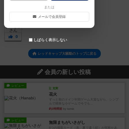
または
メールで会員登録
0
しばらく表示しない
レッドキャップ大騒動のトップに戻る
会員の新しい投稿
レビュー
充実
花火
ずっと前のドイツ年間ゲーム大賞ながら、シンプ
ルで簡単な小ゲームで今でも...
約3時間前
by tamio
レビュー
無限まちがいさがし
6つの場面カード（表、裏で違う絵）が何枚かあ