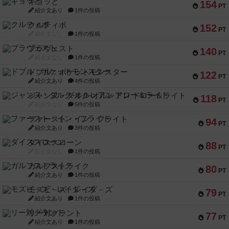
ギョッと
154
PT
紹介文あり
1件の投稿
クルティボ
152
PT
紹介文なし
1件の投稿
ブラヴェスト
140
PT
紹介文なし
1件の投稿
ドブル：ポケットモンスター
122
PT
紹介文あり
4件の投稿
ジャンヌ・ダルク-オルレアン ドロー＆ライト
118
PT
紹介文なし
5件の投稿
ファースト・イン・フライト
94
PT
紹介文あり
3件の投稿
ダイススローン
88
PT
紹介文なし
1件の投稿
ガルフストライク
80
PT
紹介文あり
1件の投稿
モズビ－ズ・レイダ－ズ
79
PT
紹介文あり
1件の投稿
リー対グラント
77
PT
紹介文あり
1件の投稿