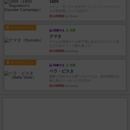
1809
ケビン・ザッカーがデザインした１ヘクス=２マイ
ルの戦役級シリーズは以下...
約14時間前
by Chaco
ルール/インスト
画像付き
充実
クマタ
ゲームの目的ゲーム終了時にあなたのクランの見
えているドミノで最も多くの...
約15時間前
by jurong
ルール/インスト
画像付き
充実
ベラ・ビスタ
概要と目的小さな町ベラビスタは、風光明媚な公
園と曲がりくねった川が広が...
約15時間前
by jurong