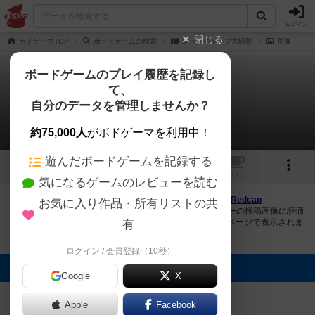
ログイン
閉じる
ボドゲーマTOP
ボードゲームの検索
レッドキャップ大騒動
画像
ボードゲームのプレイ履歴を記録し
て、
レッドキャップ大騒動
自分のデータを管理しませんか？
1件の画像
約75,000人
がボドゲーマを利用中！
遊んだボードゲームを記録する
1
1
トップ
画像
動画
レビュー
カフェ
気になるゲームのレビューを読む
ボドゲーマにログインすると、
「レッドキャップ大騒動（Redcap
お気に入り作品・所有リストの共
Ruckus）」
の画像をアップロード出来たり、他のユーザーの投稿画像に評価
を付けることができます。また、トップ6の画像は様々なページで表示されま
有
す。
ログイン / 会員登録（10秒）
トップに表示される画像
Google
X
まつなが
Apple
Facebook