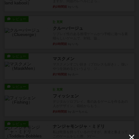
ますが、問題のレベルによっ...
約2時間前
by いち
レビュー
充実
クルーバージュ
リプレイ性のある推理ゲームかつ手軽に遊べる素
晴らしいゲームで、対戦、協...
約3時間前
by いち
レビュー
マスクメン
マスクメンすごい好き（プロレスも好き）。強い
やつを決めるというより、ジ...
約7時間前
by わー
レビュー
充実
フィッシェン
デジタルソロプレイ。毒のあるゲームを作るあの
人がデザイン。箱絵からもう...
約8時間前
by おーちゃん
レビュー
ナンジャモンジャ・ミドリ
私は吃音を持っているのですが、友達と集まって
このゲームをした際、3ゲー...