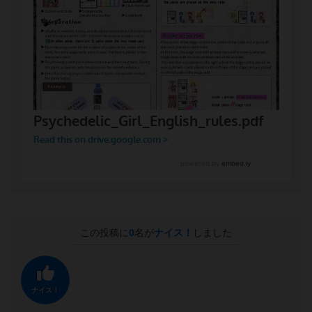
この投稿に
0
名が
ナイス！
しました
ナイス！