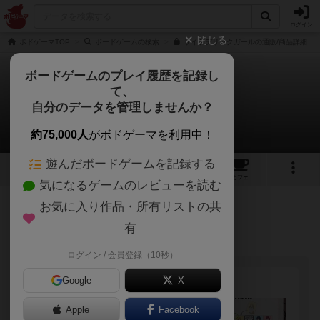
ログイン
閉じる
ボドゲーマTOP
ボードゲームの検索
サイケデリックガールの通販/商品詳細
ボードゲームのプレイ履歴を記録し
て、
サイケデリックガール
自分のデータを管理しませんか？
たにかわ えいさんのルール/インスト
約75,000人
がボドゲーマを利用中！
遊んだボードゲームを記録する
6
1
1
トップ
画像
動画
レビュー
カフェ
気になるゲームのレビューを読む
お気に入り作品・所有リストの共
119名
0名
0
約2年前
有
《ルールブックPDFはこちら》
ログイン / 会員登録（10秒）
Google
X
Apple
Facebook