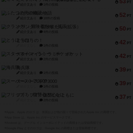
53
PT
紹介文あり
1件の投稿
ふたつの街の物語
52
PT
紹介文あり
18件の投稿
クランク! ：冒険者たち（拡張）
50
PT
紹介文あり
4件の投稿
とうほうの！
42
PT
紹介文なし
1件の投稿
スターマイン・ラミー ポケット
42
PT
紹介文あり
2件の投稿
海兵隊
39
PT
紹介文あり
1件の投稿
スーパーストア3000
39
PT
紹介文なし
1件の投稿
フリップ７：復讐心とともに
37
PT
紹介文なし
2件の投稿
※Apple、Apple のロゴ は、米国および他の国々で登録されたApple Inc.の商標です。
※App Store は、Apple Inc.のサービスマークです。
※Android は、グーグル インコーポレイテッドの商標または登録商標です。
※Google Play とそのロゴは、Google Inc.の商標または登録商標です。