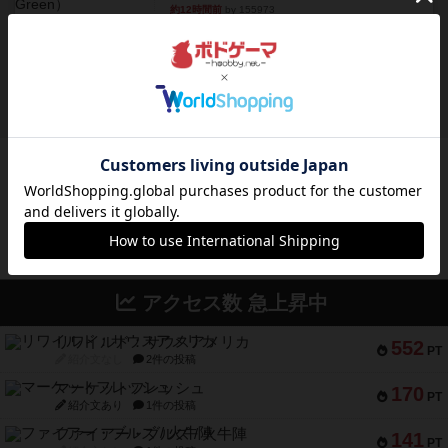
約12時間前
by 155973
レビュー
ジンラミー
トランプで遊べる2人対戦の麻雀風ゲームです。
10枚の手札で、同じスーツ...
約13時間前
by OSAっち
ボドゲーマのアプリ版はこちら
アクセス数 急上昇中
リワイルド：サウスアメリカ
552
PT
紹介文なし
2件の投稿
マーケットフレッシュ
170
PT
紹介文あり
1件の投稿
ファイアー・ブルズ / 火牛陣
141
PT