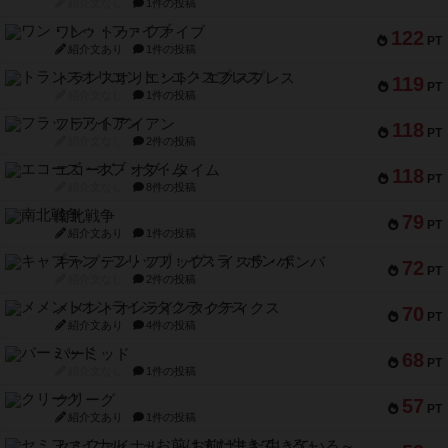
紹介文なし
1件の投稿
ワン・トゥ・ファイブ
122
PT
紹介文あり
1件の投稿
トランスオリエント・エクスプレス
119
PT
紹介文なし
1件の投稿
フラットアイアン
118
PT
紹介文なし
2件の投稿
エコーズ・オブ・タイム
118
PT
紹介文なし
8件の投稿
南北戦争
79
PT
紹介文あり
1件の投稿
キャプテン・フリップ：イスラ・ボンバ
72
PT
紹介文なし
2件の投稿
メメントオンラインタクティクス
70
PT
紹介文あり
4件の投稿
パーミッド
68
PT
紹介文なし
1件の投稿
クリーグ
57
PT
紹介文あり
1件の投稿
セミファイナル ～お前はまだ生きている～