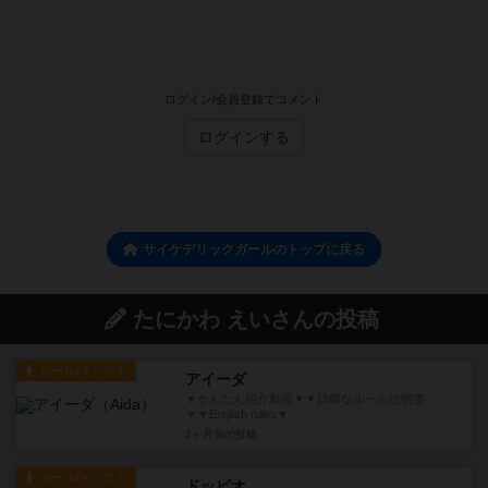
ログイン/会員登録でコメント
ログインする
サイケデリックガールのトップに戻る
たにかわ えいさんの投稿
ルール/インスト
アイーダ
▼かんたん紹介動画▼▼詳細なルール説明書
▼▼English rules▼
2ヶ月前
の投稿
ルール/インスト
ドッピオ