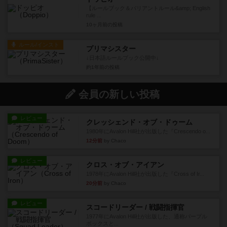
【ルールブック＆バリアントルール&amp; English
rule ...
10ヶ月前
の投稿
ルール/インスト
プリマシスター
↓日本語ルールブック公開中↓
約1年前
の投稿
会員の新しい投稿
レビュー
クレッシェンド・オブ・ドゥーム
1980年にAvalon Hill社が出版した『Crescendo o...
12分前
by Chaco
レビュー
クロス・オブ・アイアン
1978年にAvalon Hill社が出版した『Cross of Ir...
20分前
by Chaco
レビュー
スコードリーダー / 戦闘指揮官
1977年にAvalon Hill社が出版した、通称パープル
ボックスと...