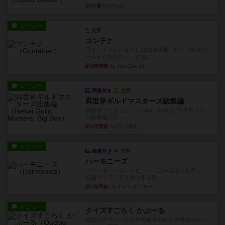
26分前
by Chaco
レビュー
充実
コンテナ
【ざっくりレビュー】2026年新版、いくつかのル
ールが追加された。追加...
約2時間前
by Juin-Zuo Lin
レビュー
画像付き
充実
異世界ギルドマスターズ総集編
再販待ってました～っ (&gt;_&lt;)しかも全部入り
の総集編です...
約2時間前
by 紅い弾丸
レビュー
画像付き
充実
ハーモニーズ
『ハーモニーズ』レビュー：立体感溢れる美しい
箱庭づくり。万人受けする良...
約2時間前
by ギャングスター
レビュー
クイズすごろく かぶーる
箱絵のデザインは小学校低学年向きの風情があり