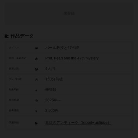
未登録
作品データ
パール教授と47の謎
タイトル
Prof. Pearl and the 47th Mystery
原題・英題表記
4人用
参加人数
150分前後
プレイ時間
未登録
対象年齢
2025年～
発売時期
2,500円
参考価格
真紅のアンティーク（Bloody antique）
関連作品