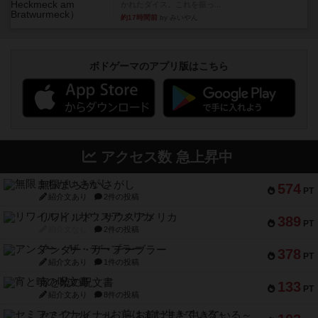
かれたダイス。これを振っ...
約17時間前
by みいやん
ボドゲーマのアプリ版はこちら
アクセス数 急上昇中
無限まちがいさがし
574
PT
紹介文あり
2件の投稿
リワイルド：サウスアメリカ
389
PT
紹介文なし
2件の投稿
アンダー・ザ・テーブラー
378
PT
紹介文あり
1件の投稿
宵と暁の呪文書
133
PT
紹介文あり
8件の投稿
セミファイナル ～お前はまだ生きている～