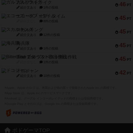
ガルフストライク
46
PT
紹介文あり
1件の投稿
エコーズ・オブ・タイム
45
PT
紹介文なし
8件の投稿
スカルキング
45
PT
紹介文あり
12件の投稿
海兵隊
45
PT
紹介文あり
1件の投稿
Bitter End ブタペスト救出作戦
45
PT
紹介文なし
1件の投稿
ドコジャン
42
PT
紹介文あり
10件の投稿
※Apple、Apple のロゴ は、米国および他の国々で登録されたApple Inc.の商標です。
※App Store は、Apple Inc.のサービスマークです。
※Android は、グーグル インコーポレイテッドの商標または登録商標です。
※Google Play とそのロゴは、Google Inc.の商標または登録商標です。
ボドゲーマTOP