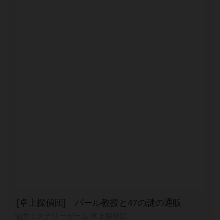
[卓上探偵団] パール教授と47の謎の通販
協力ミステリーゲーム 卓上探偵団