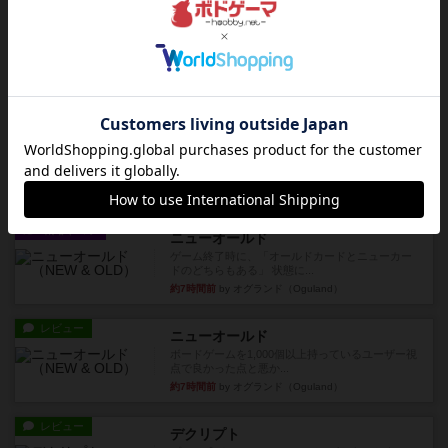
レビュー
充実
ウイングスパン
期待値を上げすぎた、というのが正直な感想。２
人で何度かプレイ。ここでも...
約2時間前
by S
レビュー
街コロ通
街コロとの違いは初めから二つサイコロを振れる
など、少しの違いはあるけれ...
約7時間前
by くみ
戦略やコツ
ニューオールド
ゲーム終了時に、「オールドカードとニューカー
ドのどちらもある」 状態に...
約7時間前
by オグランド（Oguland）
レビュー
ニューオールド
ボードゲームを1,000個以上持っているユーザー視
点で良かった点と悪か...
約7時間前
by オグランド（Oguland）
レビュー
デクリプト