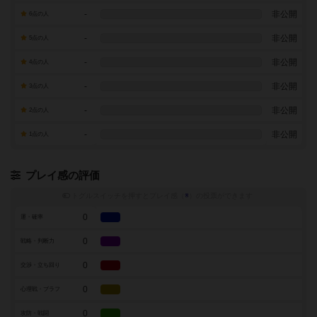
-
非公開
6点の人
-
非公開
5点の人
-
非公開
4点の人
-
非公開
3点の人
-
非公開
2点の人
-
非公開
1点の人
プレイ感の評価
トグルスイッチを押すとプレイ感（
※
）の投票ができます
0
運・確率
0
戦略・判断力
0
交渉・立ち回り
0
心理戦・ブラフ
0
攻防・戦闘