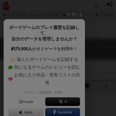
ログイン
閉じる
ボドゲーマTOP
ボードゲームの検索
真紅のアンティーク
[卓上探偵団]
ボードゲームのプレイ履歴を記録し
て、
自分のデータを管理しませんか？
パール教授と47の謎
約75,000人
がボドゲーマを利用中！
Prof. Pearl and the 47th Mystery
遊んだボードゲームを記録する
気になるゲームのレビューを読む
お気に入り作品・所有リストの共
有
1
9
トップ
画像
動画
レビュー
カフェ
ログイン / 会員登録（10秒）
Google
X
卓上探偵団
Apple
Facebook