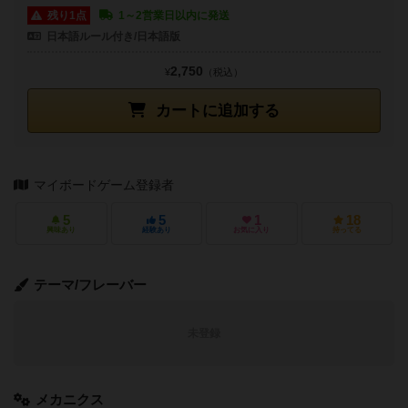
残り1点
1～2営業日以内に発送
日本語ルール付き/日本語版
2,750
¥
（税込）
カートに追加する
マイボードゲーム登録者
5
5
1
18
興味あり
経験あり
お気に入り
持ってる
テーマ/フレーバー
未登録
メカニクス