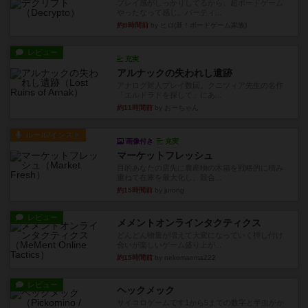
プレイ感がしっかりしてるから、超ボードゲーム
やったなって感じ。パーティ...
約9時間前
by ヒロ(新！ボードゲーム家族)
レビュー
充実
アルナックの失われし遺跡
アナログ対人プレイ数回。クニツィア先生の名作
「エルドラドを探して」にあ...
約11時間前
by おーちゃん
ルール/インスト
画像付き
充実
マーケットフレッシュ
目的あなたの店先に農産物の木箱を戦略的に積み
重ねて在庫を最大化し、競合...
約15時間前
by jurong
レビュー
メメントオンラインタクティクス
どんどん物量が増えて大変になっていく押し付け
合いが楽しいゲーム盛り上が...
約15時間前
by nekomanma222
レビュー
ヘックメック
サイコロゲームです1から5までの数字と芋虫がか