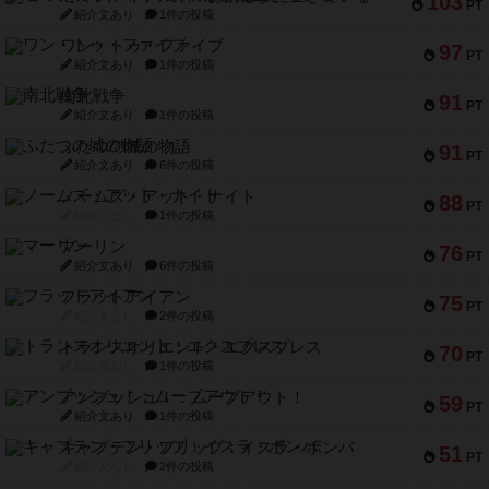
103
PT
紹介文あり
1件の投稿
ワン・トゥ・ファイブ
97
PT
紹介文あり
1件の投稿
南北戦争
91
PT
紹介文あり
1件の投稿
ふたつの城の物語
91
PT
紹介文あり
6件の投稿
ノームズ・アット・ナイト
88
PT
紹介文なし
1件の投稿
マーリン
76
PT
紹介文あり
6件の投稿
フラットアイアン
75
PT
紹介文なし
2件の投稿
トランスオリエント・エクスプレス
70
PT
紹介文なし
1件の投稿
アンブッシュ！：ムーブアウト！
59
PT
紹介文あり
1件の投稿
キャプテン・フリップ：イスラ・ボンバ
51
PT
紹介文なし
2件の投稿