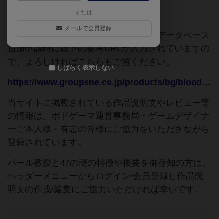
または
ご協力ください
メールで会員登録
このページは情報が不足しています。データベース
追加申請時に以下の参考URLが入力されていますの
で、よろしければこちらもご覧ください。
しばらく表示しない
https://www.groupsne.co.jp/products/bg/bloodyantique/t_11.html
当サイトに掲載されている作品説明文やレビュー等
の情報は、ボドゲーマ運営事務局・ゲームデザイナ
ーご本人様・有志の皆様にご協力をいただきながら
登録されています。
パール教授と47の謎の特徴や概要を御存知の方は、
ヘッダーメニューからログイン/会員登録し作品説
明文の作成/編集にご協力いただければ幸いです。