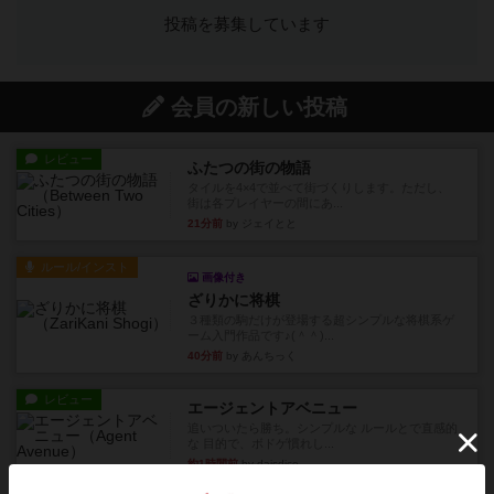
投稿を募集しています
会員の新しい投稿
レビュー
ふたつの街の物語
タイルを4×4で並べて街づくりします。ただし、
街は各プレイヤーの間にあ...
21分前
by ジェイとと
ルール/インスト
画像付き
ざりかに将棋
３種類の駒だけが登場する超シンプルな将棋系ゲ
ーム入門作品です♪(＾＾)...
40分前
by あんちっく
レビュー
エージェントアベニュー
追いついたら勝ち。シンプルな ルールとで直感的
な 目的で、ボドゲ慣れし...
約1時間前
by daisdice