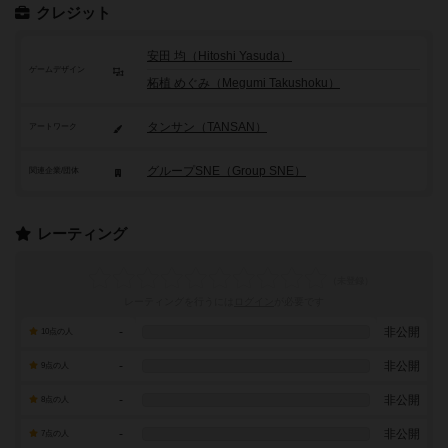
クレジット
安田 均（Hitoshi Yasuda）
ゲームデザイン
柘植 めぐみ（Megumi Takushoku）
タンサン（TANSAN）
アートワーク
グループSNE（Group SNE）
関連企業/団体
レーティング
レーティングを行うには
ログイン
が必要です
-
非公開
10点の人
-
非公開
9点の人
-
非公開
8点の人
-
非公開
7点の人