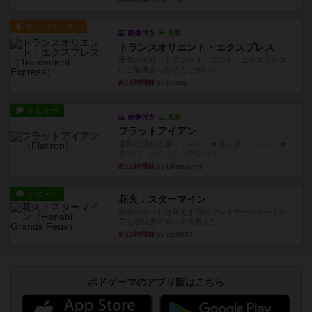
ルール/インスト
画像付き
充実
トランスオリエント・エクスプレス
乗客の皆様、トランスオリエント・エクスプレス
にご乗車ありがとうございま...
約10時間前
by jurong
レビュー
画像付き
充実
フラットアイアン
世界に浸れる度 ☆☆☆☆★楽しさ ☆☆☆☆★
タイパ ☆☆☆☆☆マンハッ...
約11時間前
by DKnewyork
レビュー
花火：スターマイン
自分のカードは見えず他のプレイヤーのカードが
見える状態でカードを教えた...
約13時間前
by mob567
ボドゲーマのアプリ版はこちら