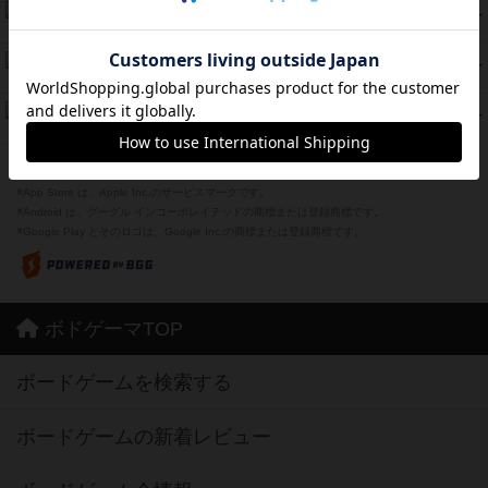
海兵隊
45
PT
紹介文あり
1件の投稿
Bitter End ブタペスト救出作戦
45
PT
紹介文なし
1件の投稿
ドコジャン
42
PT
紹介文あり
10件の投稿
※Apple、Apple のロゴ は、米国および他の国々で登録されたApple Inc.の商標です。
※App Store は、Apple Inc.のサービスマークです。
※Android は、グーグル インコーポレイテッドの商標または登録商標です。
※Google Play とそのロゴは、Google Inc.の商標または登録商標です。
ボドゲーマTOP
ボードゲームを検索する
ボードゲームの新着レビュー