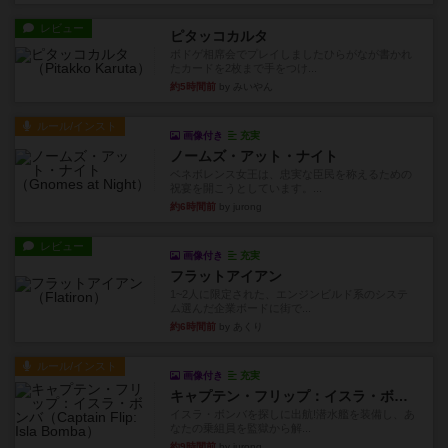
レビュー
ピタッコカルタ
ボドゲ相席会でプレイしましたひらがなが書かれ
たカードを2枚まで手をつけ...
約5時間前
by みいやん
ルール/インスト
画像付き
充実
ノームズ・アット・ナイト
ベネボレンス女王は、忠実な臣民を称えるための
祝宴を開こうとしています。...
約6時間前
by jurong
レビュー
画像付き
充実
フラットアイアン
1~2人に限定された、エンジンビルド系のシステ
ム選んだ企業ボードに街で...
約6時間前
by あくり
ルール/インスト
画像付き
充実
キャプテン・フリップ：イスラ・ボンバ
イスラ・ボンバを探しに出航!潜水艦を装備し、あ
なたの乗組員を監獄から解...
約9時間前
by jurong