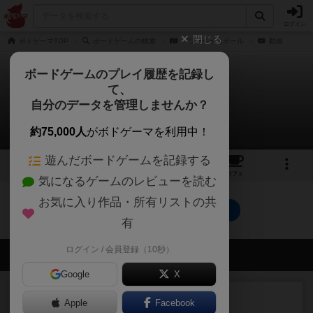
ログイン
閉じる
ボドゲーマTOP
ボードゲームの検索
パワーベースボール
動画
ボードゲームのプレイ履歴を記録し
て、
パワーベースボール
自分のデータを管理しませんか？
0件の動画
約75,000人
がボドゲーマを利用中！
遊んだボードゲームを記録する
1
1
トップ
画像
動画
レビュー
カフェ
気になるゲームのレビューを読む
お気に入り作品・所有リストの共
パワーベースボールのトップに戻る
有
ログイン / 会員登録（10秒）
会員の新しい投稿
Google
X
ルール/インスト
画像付き
充実
Apple
Facebook
マーケットフレッシュ