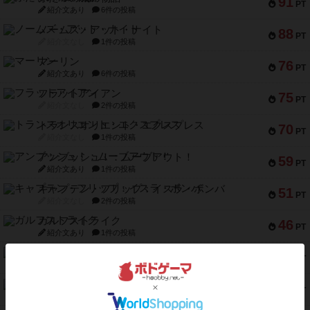
91
PT
紹介文あり
6件の投稿
ノームズ・アット・ナイト
88
PT
紹介文なし
1件の投稿
マーリン
76
PT
紹介文あり
6件の投稿
フラットアイアン
75
PT
紹介文なし
2件の投稿
トランスオリエント・エクスプレス
70
PT
紹介文なし
1件の投稿
アンブッシュ！：ムーブアウト！
59
PT
紹介文あり
1件の投稿
キャプテン・フリップ：イスラ・ボンバ
51
PT
紹介文なし
2件の投稿
ガルフストライク
46
PT
紹介文あり
1件の投稿
エコーズ・オブ・タイム
45
PT
紹介文なし
8件の投稿
スカルキング
45
PT
紹介文あり
12件の投稿