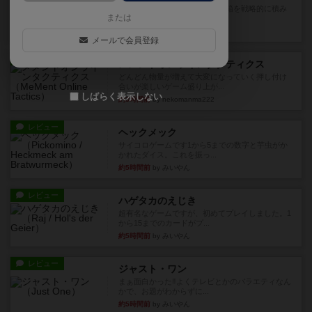
目的あなたの店先に農産物の木箱を戦略的に積み
または
重ねて在庫を最大化し、競合...
約3時間前
by jurong
メールで会員登録
レビュー
メメントオンラインタクティクス
どんどん物量が増えて大変になっていく押し付け
合いが楽しいゲーム盛り上が...
しばらく表示しない
約3時間前
by nekomanma222
レビュー
ヘックメック
サイコロゲームです1から5までの数字と芋虫がか
かれたダイス。これを振っ...
約5時間前
by みいやん
レビュー
ハゲタカのえじき
超有名なゲームですが、初めてプレイしました。1
から15までのカードがプ...
約5時間前
by みいやん
レビュー
ジャスト・ワン
まぁ面白かった‼️よくテレビとかのバラエティなん
かで、お題がわからずに...
約5時間前
by みいやん