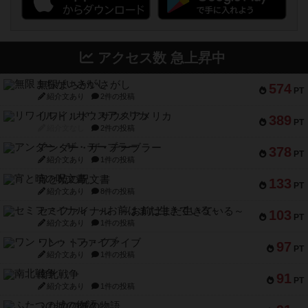
アクセス数 急上昇中
無限まちがいさがし
574
PT
紹介文あり
2件の投稿
リワイルド：サウスアメリカ
389
PT
紹介文なし
2件の投稿
アンダー・ザ・テーブラー
378
PT
紹介文あり
1件の投稿
宵と暁の呪文書
133
PT
紹介文あり
8件の投稿
セミファイナル ～お前はまだ生きている～
103
PT
紹介文あり
1件の投稿
ワン・トゥ・ファイブ
97
PT
紹介文あり
1件の投稿
南北戦争
91
PT
紹介文あり
1件の投稿
ふたつの城の物語