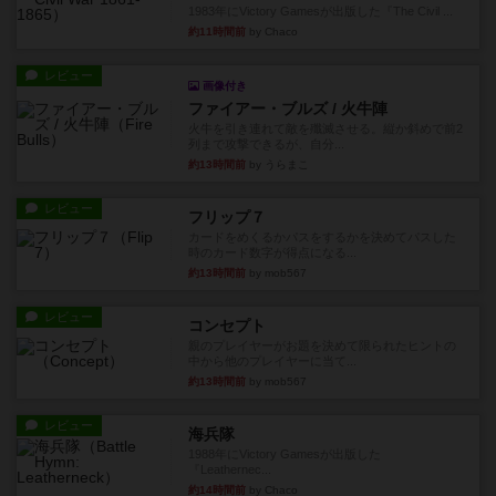
1983年にVictory Gamesが出版した『The Civil ...
約11時間前
by Chaco
レビュー
画像付き
ファイアー・ブルズ / 火牛陣
火牛を引き連れて敵を殲滅させる。縦か斜めで前2
列まで攻撃できるが、自分...
約13時間前
by うらまこ
レビュー
フリップ７
カードをめくるかパスをするかを決めてパスした
時のカード数字が得点になる...
約13時間前
by mob567
レビュー
コンセプト
親のプレイヤーがお題を決めて限られたヒントの
中から他のプレイヤーに当て...
約13時間前
by mob567
レビュー
海兵隊
1988年にVictory Gamesが出版した
『Leathernec...
約14時間前
by Chaco