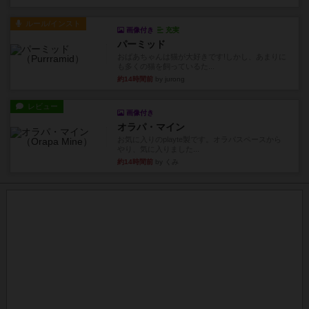
ルール/インスト
画像付き
充実
パーミッド
おばあちゃんは猫が大好きです!しかし、あまりに
も多くの猫を飼っているた...
約14時間前
by jurong
レビュー
画像付き
オラパ・マイン
お気に入りのplayte製です。オラパスペースから
やり、気に入りました...
約14時間前
by くみ