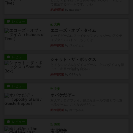
とにかくお手軽にすき間時間をうめるゲームとし
て重宝するゲームです。いわ...
約2時間前
by nabekoh
レビュー
充実
エコーズ・オブ・タイム
カードゲームにファイナルファンタジーのアクテ
ィブタイムバトル（もしくは...
約6時間前
by ジェイとと
レビュー
シャット・ザ・ボックス
とてもシンプルなダイスゲーム。2つのダイスを振
って、出目の合計を自分の...
約6時間前
by OSAっち
レビュー
充実
オバケだぞ～
対人アナログプレイ。簡単なルールで誰とでも遊
べるゲーム。こんなの子ども...
約7時間前
by おーちゃん
レビュー
充実
南北戦争