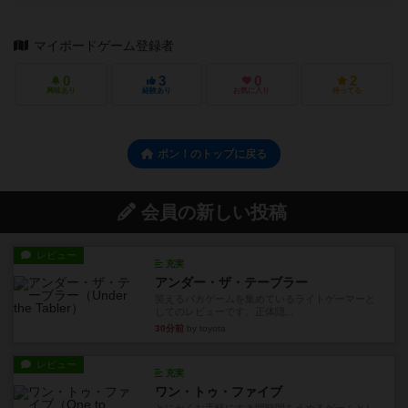
マイボードゲーム登録者
0
3
0
2
興味あり
経験あり
お気に入り
持ってる
ポン！のトップに戻る
会員の新しい投稿
レビュー
充実
アンダー・ザ・テーブラー
笑えるバカゲームを集めているライトゲーマーと
してのレビューです。正体隠...
30分前
by toyota
レビュー
充実
ワン・トゥ・ファイブ