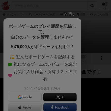
ログイン
閉じる
ボドゲーマTOP
ボードゲームの検索
ポン！
動画
ykiさんの登録
ボードゲームのプレイ履歴を記録し
て、
ポン！
自分のデータを管理しませんか？
ルール説明の動画です！
約75,000人
がボドゲーマを利用中！
遊んだボードゲームを記録する
4
1
トップ
画像
動画
レビュー
カフェ
気になるゲームのレビューを読む
ルール説明の動画です！
お気に入り作品・所有リストの共
ルール説明
8ヶ月前
有
ログイン / 会員登録（10秒）
Google
X
Apple
Facebook