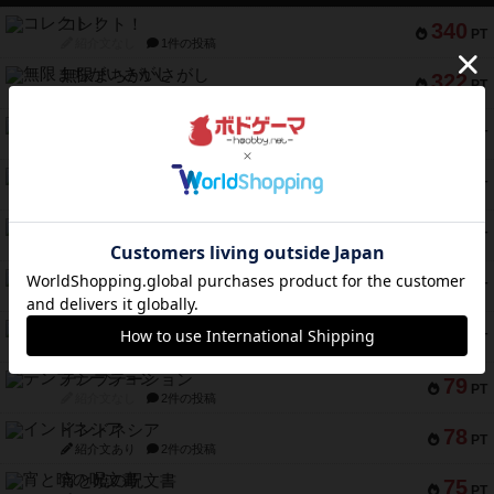
コレクト！
340
PT
紹介文なし
1件の投稿
無限まちがいさがし
322
PT
紹介文あり
2件の投稿
ガルフストライク
217
PT
紹介文あり
1件の投稿
クルティボ
203
PT
紹介文なし
1件の投稿
1809
112
PT
紹介文あり
1件の投稿
ファースト・イン・フライト
108
PT
紹介文あり
3件の投稿
モズビ－ズ・レイダ－ズ
94
PT
紹介文あり
1件の投稿
テンプテーション
79
PT
紹介文なし
2件の投稿
インドネシア
78
PT
紹介文あり
2件の投稿
宵と暁の呪文書
75
PT