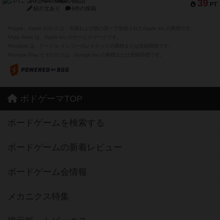
ふたつの城の物語
39
PT
紹介文あり
6件の投稿
※Apple、Apple のロゴ は、米国および他の国々で登録されたApple Inc.の商標です。
※App Store は、Apple Inc.のサービスマークです。
※Android は、グーグル インコーポレイテッドの商標または登録商標です。
※Google Play とそのロゴは、Google Inc.の商標または登録商標です。
ボドゲーマTOP
ボードゲームを検索する
ボードゲームの新着レビュー
ボードゲーム会情報
メカニクス特集