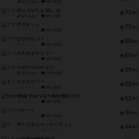
紹介文あり
8件の投稿
リスボン・トラム 28
73
PT
紹介文あり
9件の投稿
アマナイト
73
PT
紹介文なし
1件の投稿
ブラヴェスト
66
PT
紹介文なし
1件の投稿
スペクタキュラー
60
PT
紹介文なし
1件の投稿
スモールワールド
59
PT
紹介文あり
13件の投稿
ギャンブラー
58
PT
紹介文なし
2件の投稿
Bitter End ブタペスト救出作戦
52
PT
紹介文なし
1件の投稿
ラピード
46
PT
紹介文なし
1件の投稿
ザ・フラッフィー・ライト
44
PT
紹介文なし
0件の投稿