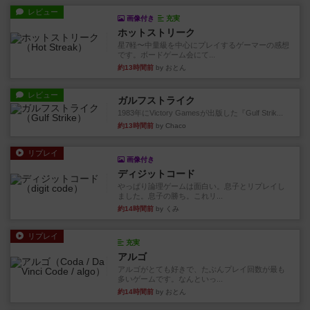
レビュー
画像付き
充実
ホットストリーク
星7軽〜中量級を中心にプレイするゲーマーの感想
です。ボードゲーム会にて...
約13時間前
by おとん
レビュー
ガルフストライク
1983年にVictory Gamesが出版した『Gulf Strik...
約13時間前
by Chaco
リプレイ
画像付き
ディジットコード
やっぱり論理ゲームは面白い。息子とリプレイし
ました。息子の勝ち。これリ...
約14時間前
by くみ
リプレイ
充実
アルゴ
アルゴがとても好きで、たぶんプレイ回数が最も
多いゲームです。なんといっ...
約14時間前
by おとん