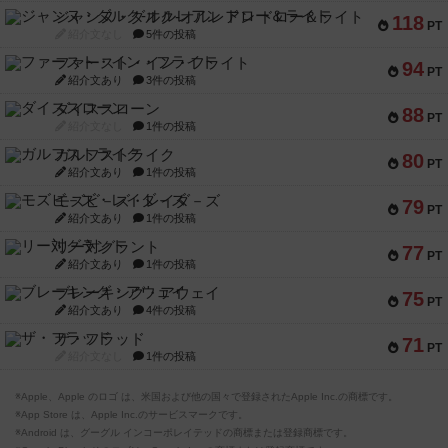
ジャンヌ・ダルク-オルレアン ドロー＆ライト
118
PT
紹介文なし
5件の投稿
ファースト・イン・フライト
94
PT
紹介文あり
3件の投稿
ダイススローン
88
PT
紹介文なし
1件の投稿
ガルフストライク
80
PT
紹介文あり
1件の投稿
モズビ－ズ・レイダ－ズ
79
PT
紹介文あり
1件の投稿
リー対グラント
77
PT
紹介文あり
1件の投稿
ブレーキング・アウェイ
75
PT
紹介文あり
4件の投稿
ザ・フラッド
71
PT
紹介文なし
1件の投稿
※Apple、Apple のロゴ は、米国および他の国々で登録されたApple Inc.の商標です。
※App Store は、Apple Inc.のサービスマークです。
※Android は、グーグル インコーポレイテッドの商標または登録商標です。