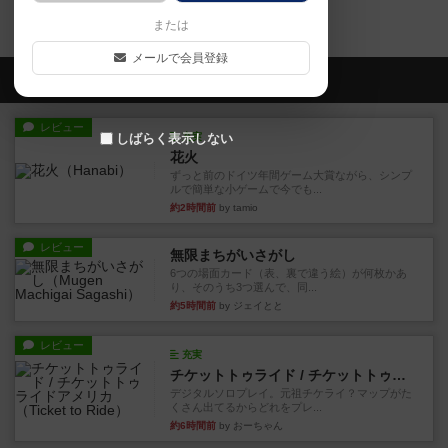
パンダチンのトップに戻る
または
メールで会員登録
会員の新しい投稿
レビュー
しばらく表示しない
充実
花火
ずっと前のドイツ年間ゲーム大賞ながら、シンプ
ルで簡単な小ゲームで今でも...
約2時間前
by tamio
レビュー
無限まちがいさがし
6つの場面カード（表、裏で違う絵）が何枚かあ
り、そのうち3つ選んで、同...
約5時間前
by ジェイとと
レビュー
充実
チケットトゥライド / チケットトゥライドアメリカ
デジタルソロプレイ。元祖チケライ？マップがた
くさん出てるからどれをプレ...
約6時間前
by おーちゃん