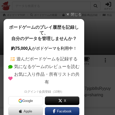
ログイン
閉じる
ボドゲーマTOP
ボードゲームの検索
パンダチンの通販/商品詳細
作品デ
ボードゲームのプレイ履歴を記録し
て、
パンダチン
自分のデータを管理しませんか？
1件のルール/インスト
約75,000人
がボドゲーマを利用中！
遊んだボードゲームを記録する
2
1
トップ
画像
動画
レビュー
カフェ
気になるゲームのレビューを読む
お気に入り作品・所有リストの共
国王
45名
0名
0
有
https://drive.google.com/file/d/1hV7pjpb8sRyyuy
ログイン / 会員登録（10秒）
ホタルシステ
XsTkcXOcgBU_rMXzWo/view?usp=sharing
ム
Google
X
続きを読む（4年以上前）
Apple
Facebook