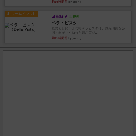
約15時間前
by jurong
ルール/インスト
画像付き
充実
ベラ・ビスタ
概要と目的小さな町ベラビスタは、風光明媚な公
園と曲がりくねった川が広が...
約15時間前
by jurong