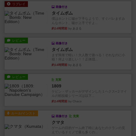
リプレイ
画像付き
タイムボム
僕はホントに嘘が下手なようで、すぐバレますみ
んなホント、嘘が上手ですよ...
約14時間前
by あまる
レビュー
画像付き
タイムボム
まず簡単で軽い！大人数で遊べる！それなのに小
箱！何より楽しい！！正体隠...
約14時間前
by あまる
レビュー
充実
1809
ケビン・ザッカーがデザインした１ヘクス=２マイ
ルの戦役級シリーズは以下...
約14時間前
by Chaco
ルール/インスト
画像付き
充実
クマタ
ゲームの目的ゲーム終了時にあなたのクランの見
えているドミノで最も多くの...