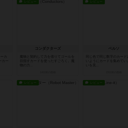
レビュー
レビュー
コンダクターズ
ベルソ
ワーカ
魔物と契約して力を借りてゴールを
同じ色で同じ数字のカード
ーカー
目指すカードを使ったすごろく。魔
いようにカードを集めてい
物の力...
いを見...
14日前
の投稿
15日前
の投稿
レビュー
レビュー