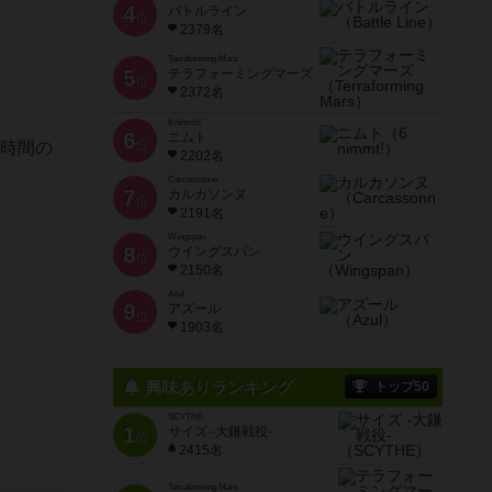
4
バトルライン
位
2379名
Terraforming Mars
5
テラフォーミングマーズ
位
2372名
6 nimmt!
6
ニムト
位
イ時間の
2202名
Carcassonne
7
カルカソンヌ
位
2191名
Wingspan
8
ウイングスパン
位
2150名
Azul
9
アズール
位
1903名
興味ありランキング
トップ50
SCYTHE
1
サイズ -大鎌戦役-
位
2415名
Terraforming Mars