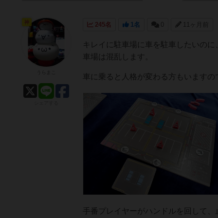
神
245名
1名
0
11ヶ月前
キレイに駐車場に車を駐車したいのに
車場は混乱します。
うらまこ
車に乗ると人格が変わる方もいますの
シェアする
手番プレイヤーがハンドルを回して、