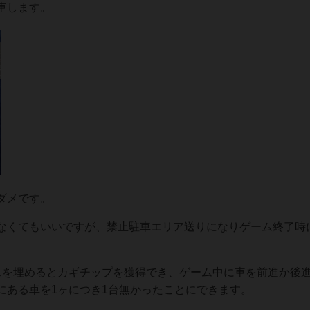
車します。
ダメです。
なくてもいいですが、禁止駐車エリア送りになりゲーム終了時
スを埋めるとカギチップを獲得でき、ゲーム中に車を前進か後
にある車を1ヶにつき1台無かったことにできます。