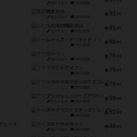
PT
紹介文あり
1件の投稿
南北戦争
91
PT
紹介文あり
1件の投稿
ふたつの城の物語
91
PT
紹介文あり
6件の投稿
ノームズ・アット・ナイト
88
PT
紹介文なし
1件の投稿
マーリン
76
PT
紹介文あり
6件の投稿
フラットアイアン
75
PT
紹介文なし
2件の投稿
トランスオリエント・エクスプレス
70
PT
紹介文なし
1件の投稿
アンブッシュ！：ムーブアウト！
59
PT
紹介文あり
1件の投稿
キャプテン・フリップ：イスラ・ボンバ
51
PT
紹介文なし
2件の投稿
でもデキ
ガルフストライク
46
PT
紹介文あり
1件の投稿