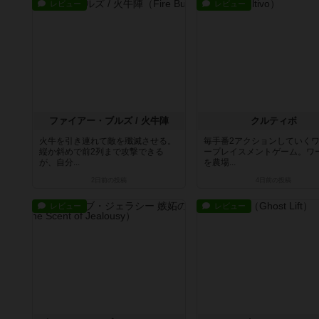
レビュー
レビュー
ファイアー・ブルズ / 火牛陣
クルティボ
火牛を引き連れて敵を殲滅させる。
毎手番2アクションしていく
縦か斜めで前2列まで攻撃できる
ープレイスメントゲーム。ワ
が、自分...
を農場...
2日前
の投稿
4日前
の投稿
レビュー
レビュー