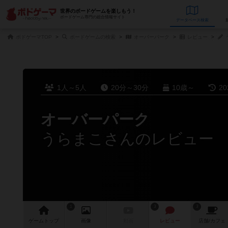
世界のボードゲームを楽しもう！
ボードゲーム専門の総合情報サイト
データベース
検
ボドゲーマTOP
ボードゲームの検索
オーバーパーク
レビュー
1人～5人
20分～30分
10歳～
2
オーバーパーク
うらまこさんのレビュー
1
3
3
ゲーム
トップ
画像
動画
レビュー
店舗/
カフェ