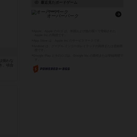
最近見たボードゲーム
Overparked
オーバーパーク
※Apple、Apple のロゴ は、米国および他の国々で登録された
Apple Inc.の商標です。
※App Store は、Apple Inc.のサービスマークです。
※Android は、グーグル インコーポレイテッドの商標または登録商
標です。
※Google Play とそのロゴは、Google Inc.の商標または登録商標で
す。
は揃わな
き、頃合