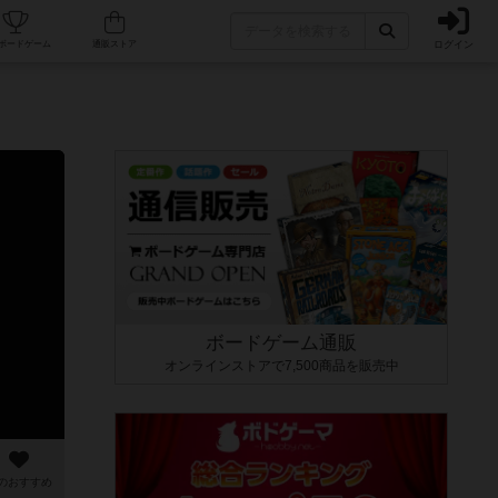
ログイン
カフェ/店舗
人気ボードゲーム
通販ストア
ボードゲーム通販
オンラインストアで7,500商品を販売中
のおすすめ