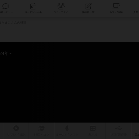
索
新着レビュー
ボードゲーム会
コミュニティ
掲示板一覧
うらまこさんの投稿
024年～
リプレイ
日記
戦略
・コツ
ルール
/インスト
掲示板
拡張/関連
作
次