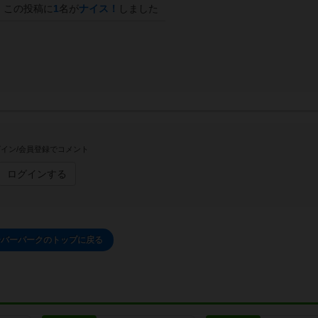
この投稿に
1
名が
ナイス！
しました
イン/会員登録でコメント
ログインする
ーバーパークのトップに戻る