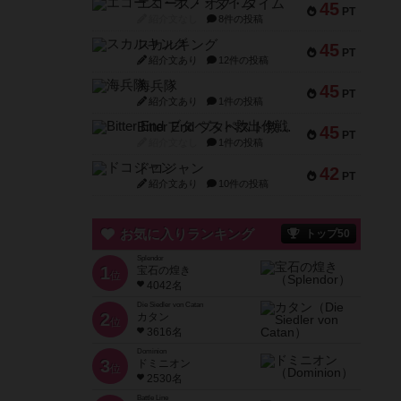
エコーズ・オブ・タイム
45
PT
紹介文なし
8件の投稿
スカルキング
45
PT
紹介文あり
12件の投稿
海兵隊
45
PT
紹介文あり
1件の投稿
Bitter End ブタペスト救出作戦
45
PT
紹介文なし
1件の投稿
ドコジャン
42
PT
紹介文あり
10件の投稿
お気に入りランキング
トップ50
Splendor
1
宝石の煌き
位
4042名
Die Siedler von Catan
2
カタン
位
3616名
Dominion
3
ドミニオン
位
2530名
Battle Line