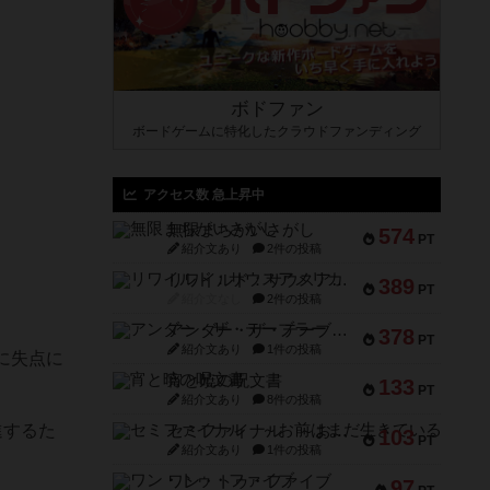
ボドファン
ボードゲームに特化したクラウドファンディング
アクセス数 急上昇中
無限まちがいさがし
574
PT
紹介文あり
2件の投稿
リワイルド：サウスアメリカ
389
PT
紹介文なし
2件の投稿
アンダー・ザ・テーブラー
378
PT
紹介文あり
1件の投稿
に失点に
宵と暁の呪文書
133
PT
紹介文あり
8件の投稿
進するた
セミファイナル ～お前はまだ生きている～
103
PT
紹介文あり
1件の投稿
ワン・トゥ・ファイブ
97