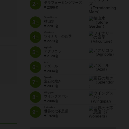
2
テラフォーミングマーズ
位
2396名
Stone Garden
3
枯山水
位
2281名
Viticulture
4
ワイナリーの四季
位
2273名
Agricola
5
アグリコラ
位
2120名
Azul
6
アズール
位
2034名
Splendor
7
宝石の煌き
位
2031名
Wingspan
8
ウイングスパン
位
2006名
7 Wonders
9
世界の七不思議
位
1920名