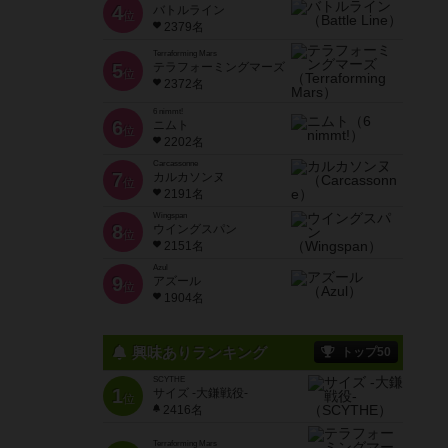
4
バトルライン
位
2379名
Terraforming Mars
5
テラフォーミングマーズ
位
2372名
6 nimmt!
6
ニムト
位
2202名
Carcassonne
7
カルカソンヌ
位
2191名
Wingspan
8
ウイングスパン
位
2151名
Azul
9
アズール
位
1904名
興味ありランキング
トップ50
SCYTHE
1
サイズ -大鎌戦役-
位
2416名
Terraforming Mars