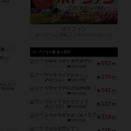
ボドファン
ボードゲームに特化したクラウドファンディング
工場
アクセス数 急上昇中
が出版した
リワイルド：サウスアメリカ
552
PT
紹介文なし
2件の投稿
マーケットフレッシュ
170
PT
紹介文あり
1件の投稿
ファイアー・ブルズ / 火牛陣
141
PT
紹介文なし
1件の投稿
ワン・トゥ・ファイブ
122
PT
紹介文あり
1件の投稿
トランスオリエント・エクスプレス
119
PT
紹介文なし
1件の投稿
フラットアイアン
118