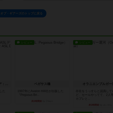
・オブ・ギアーズのトップに戻る
レビュー
レビュー
ストリート・オブ・ファイア：ASLデラックスモジュール1
ペガサス橋
オラニエンブルガー
版した
1997年にAvalon Hill社が出版した
存在をうっすらと認識して
『Pegasus Bri...
ど、セールやってて、2人
カプレと...
約2時間前
by Chaco
約3時間前
by みいやん