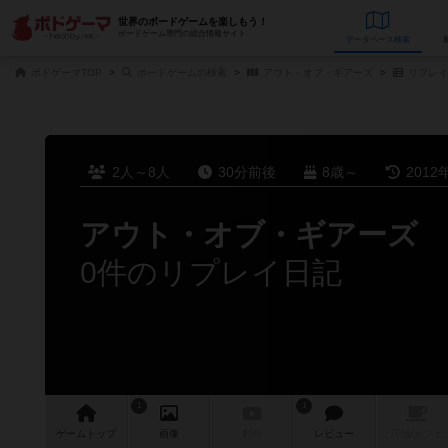
世界のボードゲームを楽しもう！
ボードゲーム専門の総合情報サイト
データベース
検
ボドゲーマTOP
ボードゲームの検索
アウト・オブ・ギアーズ
リプレイ
2人～8人
30分前後
8歳～
2012
アウト・オブ・ギアーズ
0件のリプレイ日記
1
1
ゲーム
トップ
画像
動画
レビュー
店舗/
カフェ