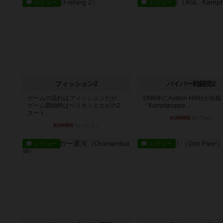
レビュー
レビュー
フィッシェン2
パイパー戦闘団2
ゲームの流れはフィッシェンだが、
1996年にAvalon Hill社が出
ゲーム開始時はペリカンとエビの2
『Kampfgruppe...
スート...
約3時間前
by Chaco
約3時間前
by うらまこ
レビュー
レビュー