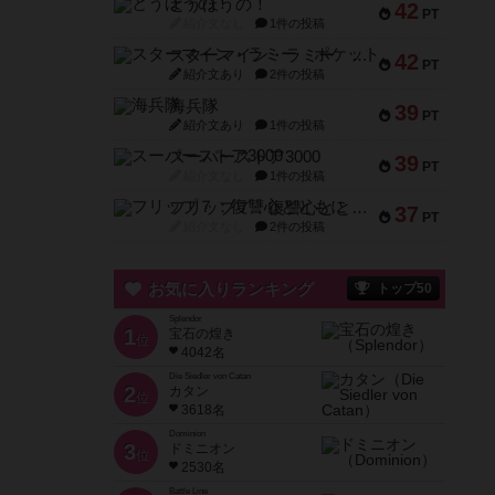
とうほうの！
42
PT
紹介文なし
1件の投稿
スターマイン・ラミー ポケット
42
PT
紹介文あり
2件の投稿
海兵隊
39
PT
紹介文あり
1件の投稿
スーパーストア3000
39
PT
紹介文なし
1件の投稿
フリップ７：復讐心とともに
37
PT
紹介文なし
2件の投稿
お気に入りランキング
トップ50
Splendor
1
宝石の煌き
位
4042名
Die Siedler von Catan
2
カタン
位
3618名
Dominion
3
ドミニオン
位
2530名
Battle Line