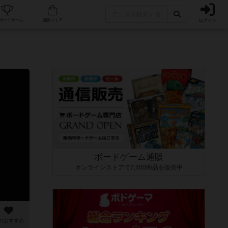
ログイン
カフェ/店舗
人気ボードゲーム
通販ストア
ボードゲーム通販
オンラインストアで7,500商品を販売中
のおすすめ