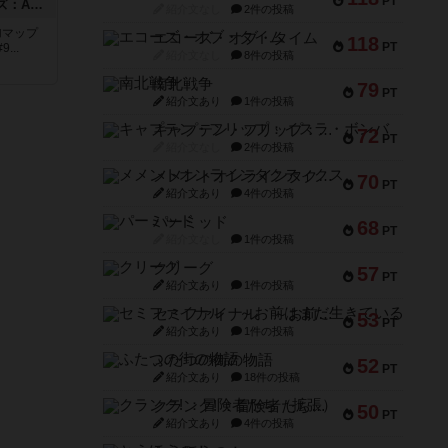
PT
ドゥームド・バタリオンズ：ASLモジュール11
紹介文なし
2件の投稿
追加マップ
エコーズ・オブ・タイム
118
PT
..
紹介文なし
8件の投稿
南北戦争
79
PT
紹介文あり
1件の投稿
キャプテン・フリップ：イスラ・ボンバ
72
PT
紹介文なし
2件の投稿
メメントオンラインタクティクス
70
PT
紹介文あり
4件の投稿
パーミッド
68
PT
紹介文なし
1件の投稿
クリーグ
57
PT
紹介文あり
1件の投稿
セミファイナル ～お前はまだ生きている～
53
PT
紹介文あり
1件の投稿
ふたつの街の物語
52
PT
紹介文あり
18件の投稿
クランク! ：冒険者たち（拡張）
50
PT
紹介文あり
4件の投稿