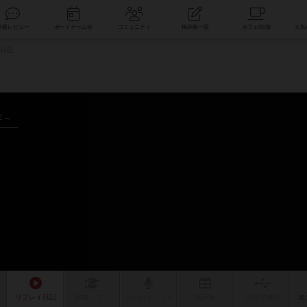
索
新着レビュー
ボードゲーム会
コミュニティ
掲示板一覧
日記
年～
リプレイ
日記
戦略
・コツ
ルール
/インスト
掲示板
拡張/関連
作
次