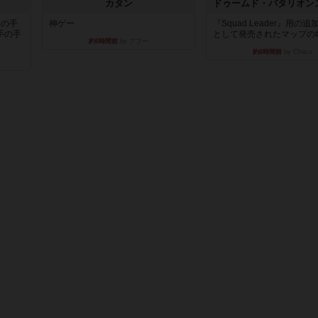
カタン
枚の手
神ゲー
『Squad Leader』用の
手の手
として発売されたマップの#9.
約6時間前
by アプー
約6時間前
by Chaco