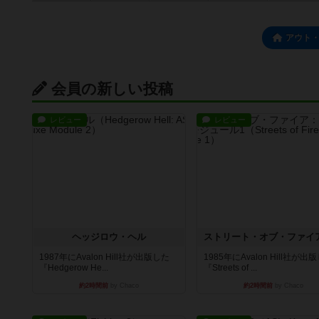
アウト
会員の新しい投稿
レビュー
レビュー
ヘッジロウ・ヘル
1987年にAvalon Hill社が出版した
1985年にAvalon Hill社が出
『Hedgerow He...
『Streets of ...
約2時間前
by Chaco
約2時間前
by Chaco