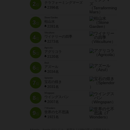
2
テラフォーミングマーズ
位
2396名
Stone Garden
3
枯山水
位
2281名
Viticulture
4
ワイナリーの四季
位
2273名
Agricola
5
アグリコラ
位
2120名
Azul
6
アズール
位
2034名
Splendor
7
宝石の煌き
位
2031名
Wingspan
8
ウイングスパン
位
2007名
7 Wonders
9
世界の七不思議
位
1921名
※Apple、Apple のロゴ は、米国および他の国々で登録された