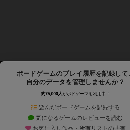
ボードゲームのプレイ履歴を記録して
自分のデータを管理しませんか？
約75,000人
がボドゲーマを利用中！
ボドゲーマTOP
ボードゲーム通販
遊んだボードゲームを記録する
気になるゲームのレビューを読む
ボードゲームを検索する
新作・再入荷情報
お気に入り作品・所有リストの共有
ボードゲームの新着レビュー
定番ボードゲームの通販