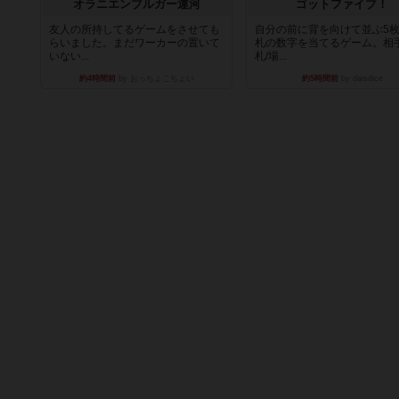
オラニエンブルガー運河
ゴットファイブ！
友人の所持してるゲームをさせても
自分の前に背を向けて並ぶ5
らいました。まだワーカーの置いて
札の数字を当てるゲーム。相
いない...
札/場...
約4時間前
by おっちょこちょい
約5時間前
by daisdice