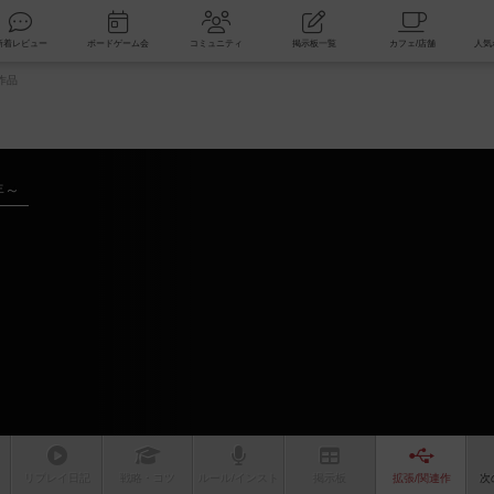
索
新着レビュー
ボードゲーム会
コミュニティ
掲示板一覧
作品
年～
リプレイ
日記
戦略
・コツ
ルール
/インスト
掲示板
拡張/関連
作
次