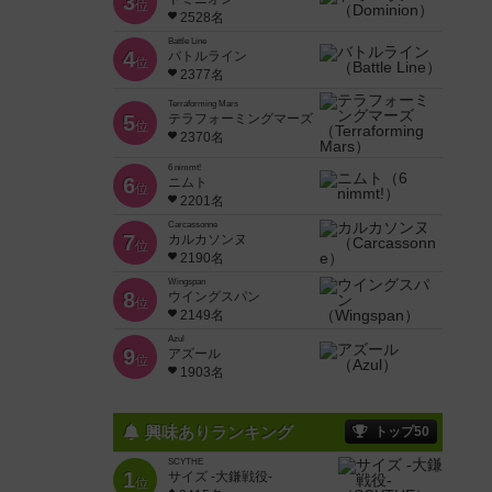
3
位
2528名
Battle Line
4
バトルライン
位
2377名
Terraforming Mars
5
テラフォーミングマーズ
位
2370名
6 nimmt!
6
ニムト
位
2201名
Carcassonne
7
カルカソンヌ
位
2190名
Wingspan
8
ウイングスパン
位
2149名
Azul
9
アズール
位
1903名
興味ありランキング
トップ50
SCYTHE
1
サイズ -大鎌戦役-
位