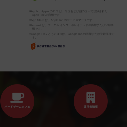
※Apple、Apple のロゴ は、米国および他の国々で登録された
Apple Inc.の商標です。
※App Store は、Apple Inc.のサービスマークです。
※Android は、グーグル インコーポレイテッドの商標または登録商
標です。
※Google Play とそのロゴは、Google Inc.の商標または登録商標で
す。
ボードゲームカフェ
運営者情報