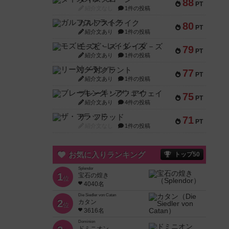
88
PT
紹介文なし
1件の投稿
ガルフストライク
80
PT
紹介文あり
1件の投稿
モズビ－ズ・レイダ－ズ
79
PT
紹介文あり
1件の投稿
リー対グラント
77
PT
紹介文あり
1件の投稿
ブレーキング・アウェイ
75
PT
紹介文あり
4件の投稿
ザ・フラッド
71
PT
紹介文なし
1件の投稿
お気に入りランキング
トップ50
Splendor
1
宝石の煌き
位
4040名
Die Siedler von Catan
2
カタン
位
3616名
Dominion
ドミニオン