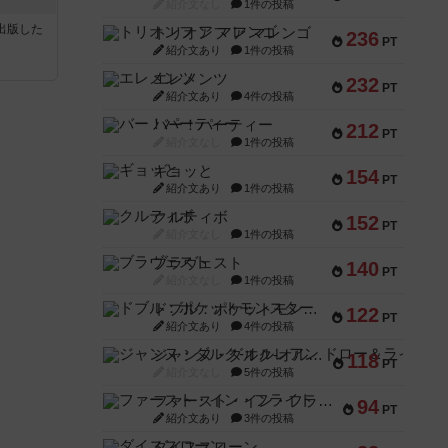
紹介文なし
1件の投稿
sが出版した
トリオンフ ア マレンゴ
236
PT
紹介文あり
1件の投稿
エレメンツ
232
PT
紹介文あり
4件の投稿
バー！パーティー
212
PT
紹介文なし
1件の投稿
ギョッと
154
PT
紹介文あり
1件の投稿
クルティボ
152
PT
紹介文なし
1件の投稿
ブラヴェスト
140
PT
紹介文なし
1件の投稿
ドブル：ポケットモンスター
122
PT
紹介文あり
4件の投稿
ジャンヌ・ダルク-オルレアン ドロー＆ライト
118
PT
紹介文なし
5件の投稿
ファースト・イン・フライト
94
PT
紹介文あり
3件の投稿
ダイススローン