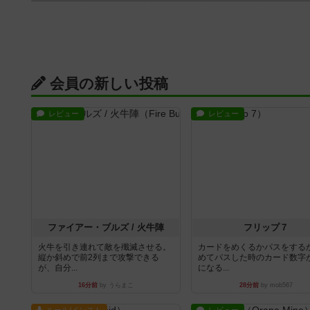
会員の新しい投稿
レビュー
レビュー
ファイアー・ブルズ / 火牛陣
フリップ７
火牛を引き連れて敵を殲滅させる。
カードをめくるかパスをする
縦か斜めで前2列まで攻撃できる
めてパスした時のカード数字
が、自分...
になる...
16分前
by うらまこ
28分前
by mob567