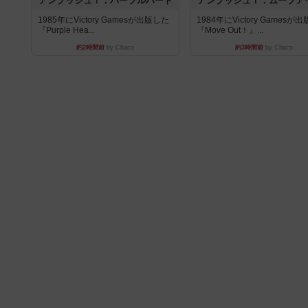
アンブッシュ！：パープルハート
アンブッシュ！：ムーブア
1985年にVictory Gamesが出版した
1984年にVictory Gamesが
『Purple Hea...
『Move Out！』...
約2時間前
by Chaco
約3時間前
by Chaco