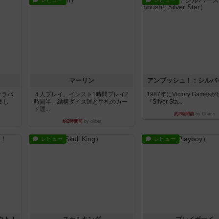
レビュー
レビュー
マーリン
アンブッシュ！：シルバ
オラパ
４人プレイ。インスト1時間プレイ2
1987年にVictory Game
まし
時間半。結構ダイス運と手札のカー
『Silver Sta...
ド運...
約2時間前
by Chaco
約2時間前
by oliber
レビュー
レビュー