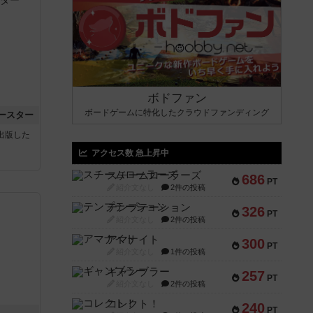
ボドファン
ボードゲームに特化したクラウドファンディング
ースター
sが出版した
アクセス数 急上昇中
スチームローラーズ
686
PT
紹介文なし
2件の投稿
テンプテーション
326
PT
紹介文なし
2件の投稿
アマナイト
300
PT
紹介文なし
1件の投稿
ギャンブラー
257
PT
紹介文なし
2件の投稿
コレクト！
240
PT