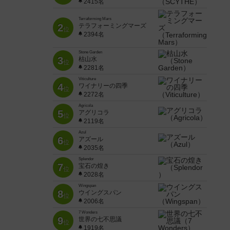
2415名
Terraforming Mars
2
テラフォーミングマーズ
位
2394名
Stone Garden
3
枯山水
位
2281名
Viticulture
4
ワイナリーの四季
位
2272名
Agricola
5
アグリコラ
位
2119名
Azul
6
アズール
位
2035名
Splendor
7
宝石の煌き
位
2028名
Wingspan
8
ウイングスパン
位
2006名
7 Wonders
9
世界の七不思議
位
1919名