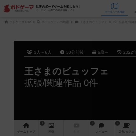
世界のボードゲームを楽しもう！
ボードゲーム専門の総合情報サイト
データベース
検
ボドゲーマTOP
ボードゲームの検索
王さまのビュッフェ
拡張版/関連
3人～6人
30分前後
6歳～
2022
王さまのビュッフェ
拡張/関連作品 0件
1
3
3
ゲーム
トップ
画像
動画
レビュー
店舗/
カフェ