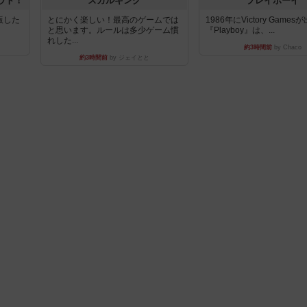
ウト！
スカルキング
プレイボーイ
出版した
とにかく楽しい！最高のゲームでは
1986年にVictory Game
と思います。ルールは多少ゲーム慣
『Playboy』は、...
れした...
約3時間前
by Chaco
約3時間前
by ジェイとと