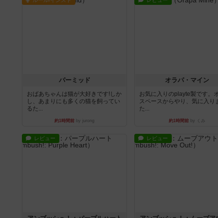
ルール/インスト
レビュー
パーミッド
オラパ・マイン
おばあちゃんは猫が大好きです!しか
お気に入りのplayte製です。
し、あまりにも多くの猫を飼ってい
スペースからやり、気に入り
るた...
た...
約1時間前
by jurong
約1時間前
by くみ
レビュー
レビュー