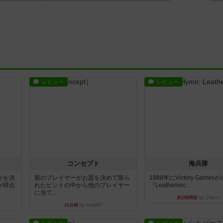
レビュー
レビュー
コンセプト
海兵隊
かを決
親のプレイヤーがお題を決めて限ら
1988年にVictory Game
が得点
れたヒントの中から他のプレイヤー
『Leathernec...
に当て...
約1時間前
by Chaco
41分前
by mob567