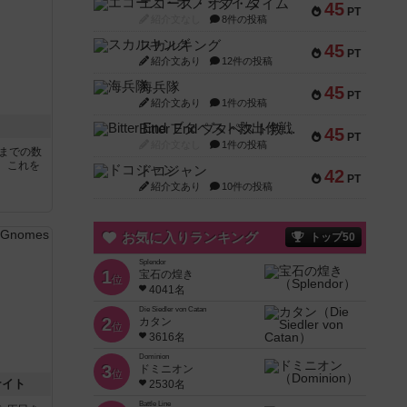
エコーズ・オブ・タイム
45
PT
紹介文なし
8件の投稿
スカルキング
45
PT
紹介文あり
12件の投稿
海兵隊
45
PT
紹介文あり
1件の投稿
Bitter End ブタペスト救出作戦
45
PT
紹介文なし
1件の投稿
5までの数
。これを
ドコジャン
42
PT
紹介文あり
10件の投稿
お気に入りランキング
トップ50
Splendor
1
宝石の煌き
位
4041名
Die Siedler von Catan
2
カタン
位
3616名
Dominion
3
ドミニオン
位
ナイト
2530名
Battle Line