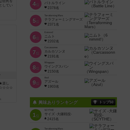
な臣民を
4
バトルライン
位
としてい
2378名
Terraforming Mars
5
テラフォーミングマーズ
位
2371名
6 nimmt!
6
ニムト
位
2202名
Carcassonne
7
カルカソンヌ
位
2191名
Wingspan
8
ウイングスパン
位
2150名
ン
Azul
9
アズール
★楽し
位
1903名
☆☆☆☆
k
興味ありランキング
トップ50
SCYTHE
1
サイズ -大鎌戦役-
位
2415名
Terraforming Mars