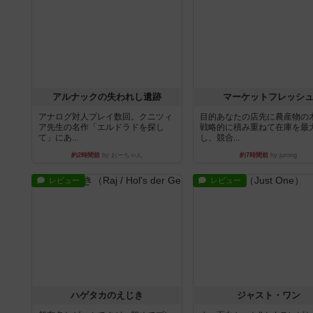
アルナックの失われし遺跡
マーケットフレッシ
アナログ対人プレイ数回。クニツィ
目的あなたの店先に農産物の
ア先生の名作「エルドラドを探し
戦略的に積み重ねて在庫を最
て」にあ...
し、競合...
約2時間前
by おーちゃん
約7時間前
by jurong
レビュー
レビュー
ハゲタカのえじき
ジャスト・ワン