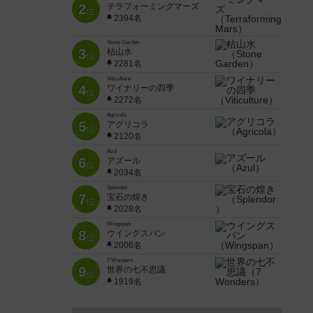
2
テラフォーミングマーズ
位
2394名
Stone Garden
3
枯山水
位
2281名
Viticulture
4
ワイナリーの四季
位
2272名
Agricola
5
アグリコラ
位
2120名
Azul
6
アズール
位
2034名
Splendor
7
宝石の煌き
位
2028名
Wingspan
8
ウイングスパン
位
2006名
7 Wonders
9
世界の七不思議
位
1919名