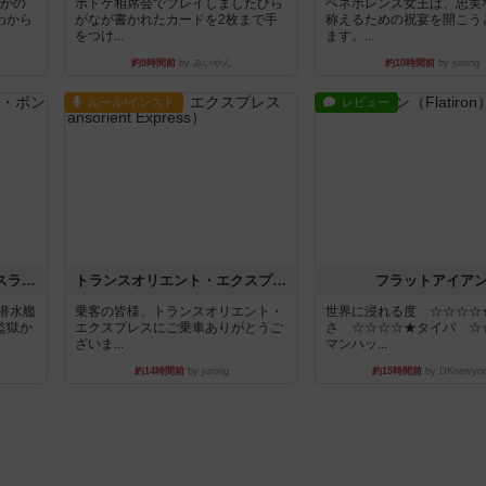
とかの
ボドゲ相席会でプレイしましたひら
ベネボレンス女王は、忠実
わから
がなが書かれたカードを2枚まで手
称えるための祝宴を開こう
をつけ...
ます。...
約9時間前
by みいやん
約10時間前
by jurong
ルール/インスト
レビュー
キャプテン・フリップ：イスラ・ボンバ
トランスオリエント・エクスプレス
フラットアイア
潜水艦
乗客の皆様、トランスオリエント・
世界に浸れる度 ☆☆☆☆
監獄か
エクスプレスにご乗車ありがとうご
さ ☆☆☆☆★タイパ ☆
ざいま...
マンハッ...
約14時間前
by jurong
約15時間前
by DKnewyor