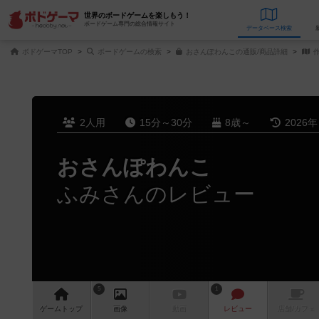
世界のボードゲームを楽しもう！
ボードゲーム専門の総合情報サイト
データベース
検
ボドゲーマTOP
ボードゲームの検索
おさんぽわんこの通販/商品詳細
作
2人用
15分～30分
8歳～
2026
おさんぽわんこ
ふみさんのレビュー
5
1
ゲーム
トップ
画像
動画
レビュー
店舗/
カフェ