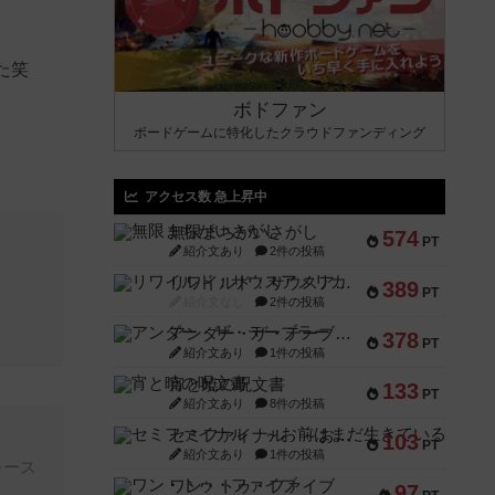
た笑
ボドファン
ボードゲームに特化したクラウドファンディング
アクセス数 急上昇中
無限まちがいさがし
574
PT
紹介文あり
2件の投稿
リワイルド：サウスアメリカ
389
PT
紹介文なし
2件の投稿
アンダー・ザ・テーブラー
378
PT
紹介文あり
1件の投稿
宵と暁の呪文書
133
PT
紹介文あり
8件の投稿
セミファイナル ～お前はまだ生きている～
103
PT
紹介文あり
1件の投稿
レース
ワン・トゥ・ファイブ
97