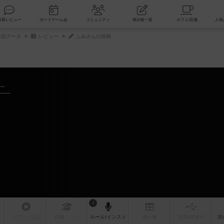
索
新着レビュー
ボードゲーム会
コミュニティ
掲示板一覧
品データ
レビュー
ふみさんの投稿
年～
1
リプレイ
日記
戦略
・コツ
ルール
/インスト
掲示板
拡張/関連
作
次