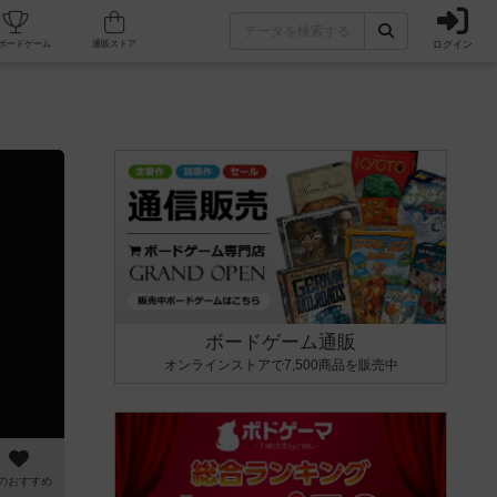
ログイン
カフェ/店舗
人気ボードゲーム
通販ストア
ボードゲーム通販
オンラインストアで7,500商品を販売中
のおすすめ