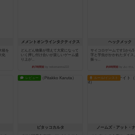
ュ
メメントオンラインタクティクス
ヘックメック
木箱を
どんどん物量が増えて大変になって
サイコロゲームです1から
大化
いく押し付け合いが楽しいゲーム盛
字と芋虫がかかれたダイス
り上が...
振っ...
約7時間前
by nekomanma222
約8時間前
by みいやん
レビュー
ルール/インスト
ピタッコカルタ
ノームズ・アット・