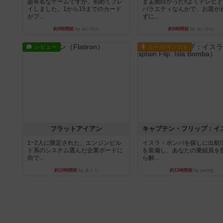
超有名なゲームですが、初めてプレ
まぁ面白かった‼️よくテレビ
イしました。1から15までのカード
バラエティなんかで、お題が
がプ...
ずに...
約9時間前
by みいやん
約9時間前
by みいやん
レビュー
ルール/インスト
フラットアイアン
1~2人に限定された、エンジンビル
イスラ・ボンバを探しに出航!
ド系のシステム選んだ企業ボードに
を装備し、あなたの乗組員を
街で...
ら解...
約10時間前
by あくり
約13時間前
by jurong