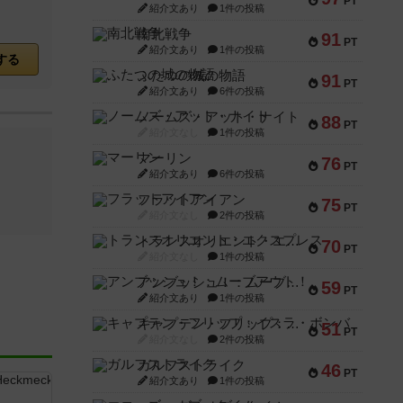
PT
紹介文あり
1件の投稿
南北戦争
91
PT
紹介文あり
1件の投稿
する
ふたつの城の物語
91
PT
紹介文あり
6件の投稿
ノームズ・アット・ナイト
88
PT
紹介文なし
1件の投稿
マーリン
76
PT
紹介文あり
6件の投稿
フラットアイアン
75
PT
紹介文なし
2件の投稿
トランスオリエント・エクスプレス
70
PT
紹介文なし
1件の投稿
アンブッシュ！：ムーブアウト！
59
PT
紹介文あり
1件の投稿
キャプテン・フリップ：イスラ・ボンバ
51
PT
紹介文なし
2件の投稿
ガルフストライク
46
PT
紹介文あり
1件の投稿