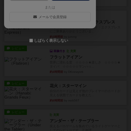
約2時間前
by jurong
または
ルール/インスト
画像付き
充実
メールで会員登録
トランスオリエント・エクスプレス
乗客の皆様、トランスオリエント・エクスプレス
にご乗車ありがとうございま...
約3時間前
by jurong
しばらく表示しない
レビュー
画像付き
充実
フラットアイアン
世界に浸れる度 ☆☆☆☆★楽しさ ☆☆☆☆★
タイパ ☆☆☆☆☆マンハッ...
約4時間前
by DKnewyork
レビュー
花火：スターマイン
自分のカードは見えず他のプレイヤーのカードが
見える状態でカードを教えた...
約6時間前
by mob567
レビュー
充実
アンダー・ザ・テーブラー
笑えるバカゲームを集めているライトゲーマーと
してのレビューです。正体隠...