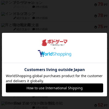
テンプテーション
79
PT
紹介文なし
2件の投稿
インドネシア
78
PT
紹介文あり
2件の投稿
宵と暁の呪文書
75
PT
紹介文あり
8件の投稿
リスボン・トラム 28
73
PT
紹介文あり
9件の投稿
アマナイト
73
PT
紹介文なし
1件の投稿
ブラヴェスト
66
PT
紹介文なし
1件の投稿
スペクタキュラー
60
PT
紹介文なし
1件の投稿
スモールワールド
59
PT
紹介文あり
13件の投稿
ギャンブラー
58
PT
紹介文なし
2件の投稿
Bitter End ブタペスト救出作戦
52
PT
紹介文なし
1件の投稿