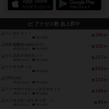
アクセス数 急上昇中
コレクト！
340
PT
紹介文なし
1件の投稿
無限まちがいさがし
322
PT
紹介文あり
2件の投稿
ガルフストライク
217
PT
紹介文あり
1件の投稿
クルティボ
203
PT
紹介文なし
1件の投稿
1809
112
PT
紹介文あり
1件の投稿
ファースト・イン・フライト
108
PT
紹介文あり
3件の投稿
モズビ－ズ・レイダ－ズ
94
PT
紹介文あり
1件の投稿