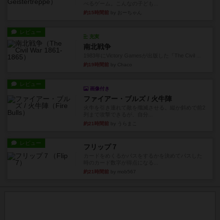
べるゲーム。こんなの子ども...
約15時間前
by おーちゃん
レビュー
充実
南北戦争
1983年にVictory Gamesが出版した『The Civil ...
約19時間前
by Chaco
レビュー
画像付き
ファイアー・ブルズ / 火牛陣
火牛を引き連れて敵を殲滅させる。縦か斜めで前2
列まで攻撃できるが、自分...
約21時間前
by うらまこ
レビュー
フリップ７
カードをめくるかパスをするかを決めてパスした
時のカード数字が得点になる...
約21時間前
by mob567