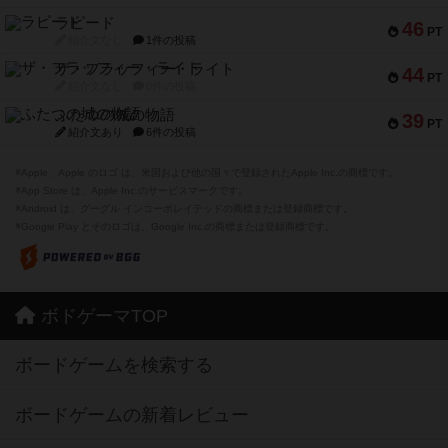
ラピード
46
PT
紹介文なし
1件の投稿
ザ・フラッフィー・ライト
44
PT
紹介文なし
0件の投稿
ふたつの城の物語
39
PT
紹介文あり
6件の投稿
※Apple、Apple のロゴ は、米国および他の国々で登録されたApple Inc.の商標です。
※App Store は、Apple Inc.のサービスマークです。
※Android は、グーグル インコーポレイテッドの商標または登録商標です。
※Google Play とそのロゴは、Google Inc.の商標または登録商標です。
ボドゲーマTOP
ボードゲームを検索する
ボードゲームの新着レビュー