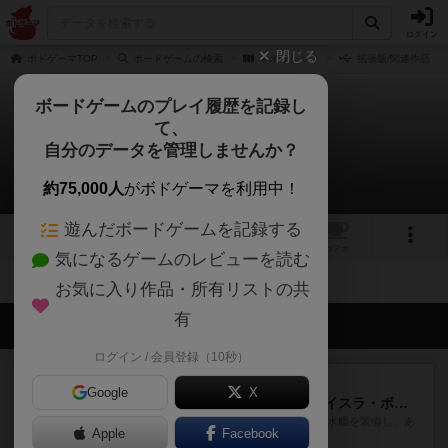
ログイン
閉じる
ボドゲーマTOP
ボードゲームの検索
ネオリシック
拡張版/関連作品
ボードゲームのプレイ履歴を記録し
て、
ネオリシック
自分のデータを管理しませんか？
拡張/関連作品 0件
約75,000人
がボドゲーマを利用中！
遊んだボードゲームを記録する
1
トップ
画像
動画
レビュー
カフェ
気になるゲームのレビューを読む
お気に入り作品・所有リストの共
有
会員の新しい投稿
ログイン / 会員登録（10秒）
ルール/インスト
画像付き
充実
Google
X
キャプテン・フリップ：イスラ・ボンバ
イスラ・ボンバを探しに出航!潜水艦を装備し、あ
Apple
Facebook
なたの乗組員を監獄から解...