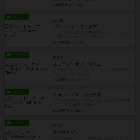
約8時間前
by toyota
レビュー
充実
ワン・トゥ・ファイブ
とにかくお手軽にすき間時間をうめるゲームとし
て重宝するゲームです。いわ...
約10時間前
by nabekoh
レビュー
充実
エコーズ・オブ・タイム
カードゲームにファイナルファンタジーのアクテ
ィブタイムバトル（もしくは...
約14時間前
by ジェイとと
レビュー
シャット・ザ・ボックス
とてもシンプルなダイスゲーム。2つのダイスを振
って、出目の合計を自分の...
約14時間前
by OSAっち
レビュー
充実
オバケだぞ～
対人アナログプレイ。簡単なルールで誰とでも遊