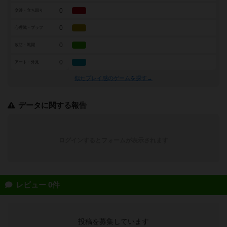
0
交渉・立ち回り
0
心理戦・ブラフ
0
攻防・戦闘
0
アート・外見
似たプレイ感のゲームを探す→
データに関する報告
ログインするとフォームが表示されます
レビュー 0件
投稿を募集しています