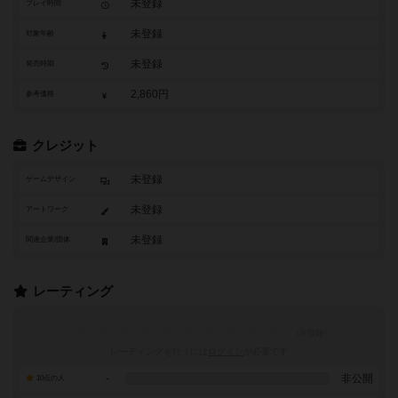
未登録
プレイ時間
未登録
対象年齢
未登録
発売時期
2,860円
参考価格
クレジット
未登録
ゲームデザイン
未登録
アートワーク
未登録
関連企業/団体
レーティング
レーティングを行うには
ログイン
が必要です
-
非公開
10点の人