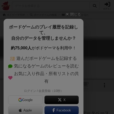
ログイン
閉じる
ボドゲーマTOP
ボードゲームの検索
なつかしの歌かるた
ボードゲームのプレイ履歴を記録し
て、
自分のデータを管理しませんか？
なつかしの歌かるた
約75,000人
がボドゲーマを利用中！
NATSUKASHINO UTA KARUTA
遊んだボードゲームを記録する
気になるゲームのレビューを読む
お気に入り作品・所有リストの共
有
トップ
画像
動画
レビュー
カフェ
ログイン / 会員登録（10秒）
Google
X
ご協力ください
Apple
Facebook
このページは情報が不足しています。データベース