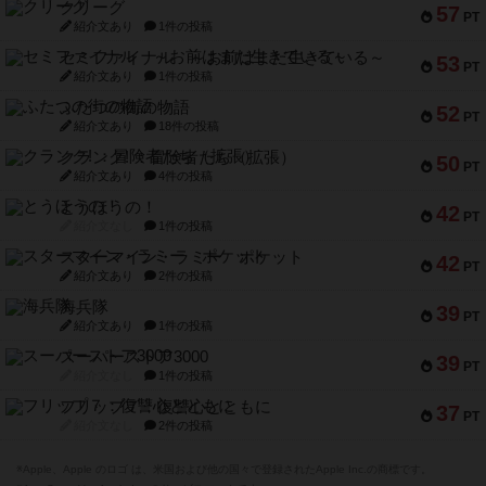
クリーグ
57
PT
紹介文あり
1件の投稿
セミファイナル ～お前はまだ生きている～
53
PT
紹介文あり
1件の投稿
ふたつの街の物語
52
PT
紹介文あり
18件の投稿
クランク! ：冒険者たち（拡張）
50
PT
紹介文あり
4件の投稿
とうほうの！
42
PT
紹介文なし
1件の投稿
スターマイン・ラミー ポケット
42
PT
紹介文あり
2件の投稿
海兵隊
39
PT
紹介文あり
1件の投稿
スーパーストア3000
39
PT
紹介文なし
1件の投稿
フリップ７：復讐心とともに
37
PT
紹介文なし
2件の投稿
※Apple、Apple のロゴ は、米国および他の国々で登録されたApple Inc.の商標です。