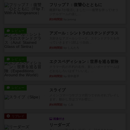
フリップ７：復讐心とともに
概要Flip 7が復活しました――復讐を伴って!オリ
ジナルゲームの楽し...
約5時間前
by jurong
レビュー
アズール：シントラのステンドグラス
大好きなアズールシリーズ。ステンドグラスを作
っていきます✨1部より自由...
約5時間前
by しんたろ
レビュー
エクスペディション：世界を巡る冒険
クラマー氏の不朽の名作。新しいボードゲームほ
どおもしろいはず？いいえ。...
約6時間前
by 田中昌平
レビュー
スライプ
メインコマ一つサブコマ四つでそれぞれプレイし
ます。動かし方はコマか壁に...
約6時間前
by くみ
リプレイ
画像付き
リーダーズ