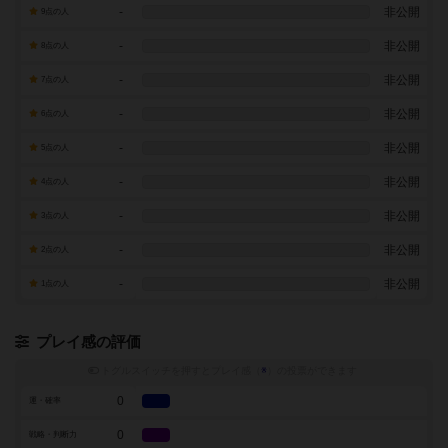
-
非公開
9点の人
-
非公開
8点の人
-
非公開
7点の人
-
非公開
6点の人
-
非公開
5点の人
-
非公開
4点の人
-
非公開
3点の人
-
非公開
2点の人
-
非公開
1点の人
プレイ感の評価
トグルスイッチを押すとプレイ感（
※
）の投票ができます
0
運・確率
0
戦略・判断力