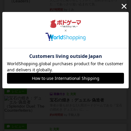
久しぶりに取り出してプレイ。詰めきれなかっ
た…であっさり追い込まれて負...
約7時間前
by くみ
リプレイ
画像付き
ブリックス
久しぶりに取り出してプレイ。記号担当と色担当
に分かれてプレイ。あかんか...
約7時間前
by くみ
レビュー
画像付き
ダグエイトチェス
チェスなのに、ほんの10分で終わります。動きで
敵のコマの種類が分かれば...
約7時間前
by くみ
レビュー
画像付き
充実
宝石の煌き：デュエル 偽造者
筆者が最も好きな2人用ボードゲームである『宝石
の煌めき デュエル』に、...
約8時間前
by 手動人形
レビュー
充実