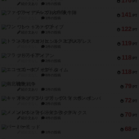
170
PT
紹介文あり
1件の投稿
ファイアー・ブルズ / 火牛陣
141
PT
紹介文なし
1件の投稿
ワン・トゥ・ファイブ
122
PT
紹介文あり
1件の投稿
トランスオリエント・エクスプレス
119
PT
紹介文なし
1件の投稿
フラットアイアン
118
PT
紹介文なし
2件の投稿
エコーズ・オブ・タイム
118
PT
紹介文なし
8件の投稿
南北戦争
79
PT
紹介文あり
1件の投稿
キャプテン・フリップ：イスラ・ボンバ
72
PT
紹介文なし
2件の投稿
メメントオンラインタクティクス
70
PT
紹介文あり
4件の投稿
パーミッド
68
PT
紹介文なし
1件の投稿