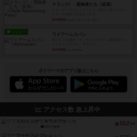
クランク! ：冒険者たち（拡張）
クランク！のプレイヤーごとに能力の違うキャラ
クターを使用できるようにな...
約9時間前
by ぽっぽーくるっぽー
レビュー
ワイアームスパン
初プレイの感想です。ウイングスパン履修済のコ
メントとなります。ウイング...
約9時間前
by daisdice
ボドゲーマのアプリ版はこちら
アクセス数 急上昇中
リワイルド：サウスアメリカ
552
PT
紹介文なし
2件の投稿
マーケットフレッシュ