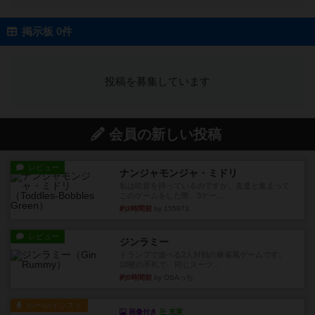
掲示板 0件
投稿を募集しています
会員の新しい投稿
レビュー
ナンジャモンジャ・ミドリ
私は吃音を持っているのですが、友達と集まって
このゲームをした際、3ゲー...
約3時間前
by 155973
レビュー
ジンラミー
トランプで遊べる2人対戦の麻雀風ゲームです。
10枚の手札で、同じスーツ...
約5時間前
by OSAっち
ルール/インスト
画像付き
充実