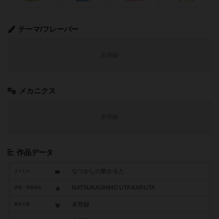
テーマ/フレーバー
未登録
メカニクス
未登録
作品データ
なつかしの歌かるた
タイトル
NATSUKASHINO UTA KARUTA
原題・英題表記
未登録
参加人数