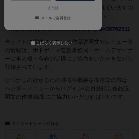
追加申請時に以下の参考URLが入力されていますの
または
で、よろしければこちらもご覧ください。
メールで会員登録
https://shop.okunokaruta.com/?pid=38762511
当サイトに掲載されている作品説明文やレビュー等
しばらく表示しない
の情報は、ボドゲーマ運営事務局・ゲームデザイナ
ーご本人様・有志の皆様にご協力をいただきながら
登録されています。
なつかしの歌かるたの特徴や概要を御存知の方は、
ヘッダーメニューからログイン/会員登録し作品説
明文の作成/編集にご協力いただければ幸いです。
マイボードゲーム登録者
1
0
1
1
興味あり
経験あり
お気に入り
持ってる