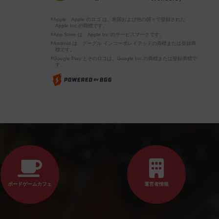
※Apple、Apple のロゴ は、米国および他の国々で登録された
Apple Inc.の商標です。
※App Store は、Apple Inc.のサービスマークです。
※Android は、グーグル インコーポレイテッドの商標または登録商
標です。
※Google Play とそのロゴは、Google Inc.の商標または登録商標で
す。
ボードゲームカフェ
運営者情報