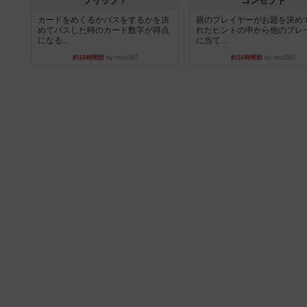
フリップ７
コンセプト
カードをめくるかパスをするかを決
親のプレイヤーがお題を決め
めてパスした時のカード数字が得点
れたヒントの中から他のプレ
になる...
に当て...
約16時間前
by mob567
約16時間前
by mob567