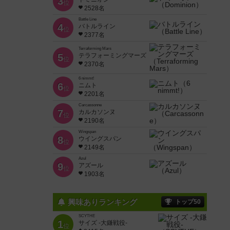
3
位
2528名
Battle Line
4
バトルライン
位
2377名
Terraforming Mars
5
テラフォーミングマーズ
位
2370名
6 nimmt!
6
ニムト
位
2201名
Carcassonne
7
カルカソンヌ
位
2190名
Wingspan
8
ウイングスパン
位
2149名
Azul
9
アズール
位
1903名
興味ありランキング
トップ50
SCYTHE
1
サイズ -大鎌戦役-
位