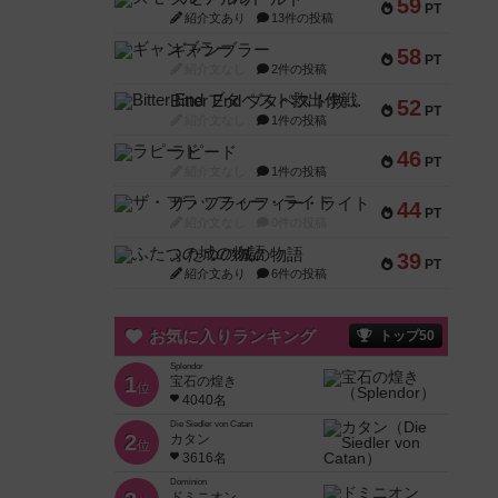
59
PT
紹介文あり
13件の投稿
ギャンブラー
58
PT
紹介文なし
2件の投稿
Bitter End ブタペスト救出作戦
52
PT
紹介文なし
1件の投稿
ラピード
46
PT
紹介文なし
1件の投稿
ザ・フラッフィー・ライト
44
PT
紹介文なし
0件の投稿
ふたつの城の物語
39
PT
紹介文あり
6件の投稿
お気に入りランキング
トップ50
Splendor
1
宝石の煌き
位
4040名
Die Siedler von Catan
2
カタン
位
3616名
Dominion
ドミニオン