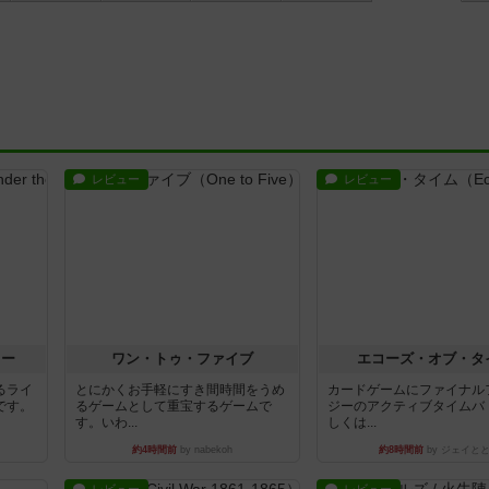
レビュー
レビュー
ラー
ワン・トゥ・ファイブ
エコーズ・オブ・タ
るライ
とにかくお手軽にすき間時間をうめ
カードゲームにファイナル
です。
るゲームとして重宝するゲームで
ジーのアクティブタイムバ
す。いわ...
しくは...
約4時間前
by nabekoh
約8時間前
by ジェイと