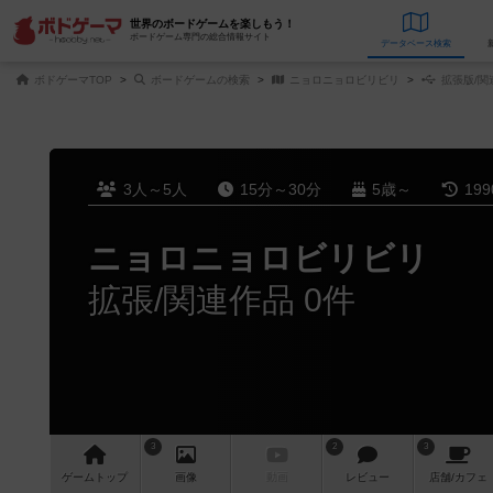
世界のボードゲームを楽しもう！
ボードゲーム専門の総合情報サイト
データベース
検
ボドゲーマTOP
ボードゲームの検索
ニョロニョロビリビリ
拡張版/関
3人～5人
15分～30分
5歳～
19
ニョロニョロビリビリ
拡張/関連作品 0件
3
2
3
ゲーム
トップ
画像
動画
レビュー
店舗/
カフェ