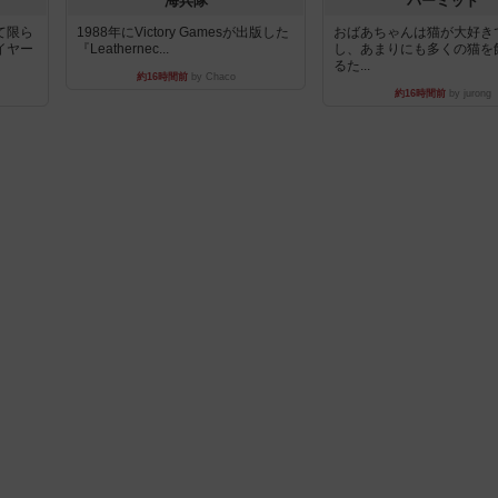
海兵隊
パーミッド
て限ら
1988年にVictory Gamesが出版した
おばあちゃんは猫が大好き
イヤー
『Leathernec...
し、あまりにも多くの猫を
るた...
約16時間前
by Chaco
約16時間前
by jurong