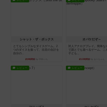
レビュー
レビュー
シャット・ザ・ボックス
オバケだぞ～
とてもシンプルなダイスゲーム。2
対人アナログプレイ。簡単な
つのダイスを振って、出目の合計を
で誰とでも遊べるゲーム。こ
自分の...
子ども...
約9時間前
by OSAっち
約10時間前
by おーちゃん
レビュー
レビュー