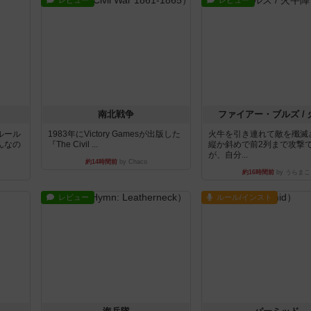
レビュー
レビュー
南北戦争
ファイアー・ブルズ /
ルール
1983年にVictory Gamesが出版した
火牛を引き連れて敵を殲滅
んなの
『The Civil ...
縦か斜めで前2列まで攻撃
が、自分...
約14時間前
by Chaco
約16時間前
by うらまこ
レビュー
ルール/インスト