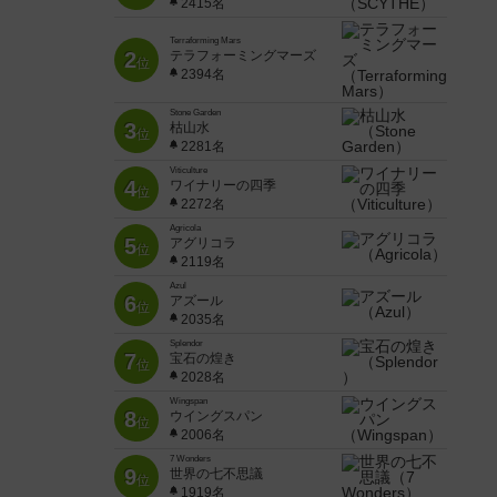
2415名
Terraforming Mars
2
テラフォーミングマーズ
位
2394名
Stone Garden
3
枯山水
位
2281名
Viticulture
4
ワイナリーの四季
位
2272名
Agricola
5
アグリコラ
位
2119名
Azul
6
アズール
位
2035名
Splendor
7
宝石の煌き
位
2028名
Wingspan
8
ウイングスパン
位
2006名
7 Wonders
9
世界の七不思議
位
1919名