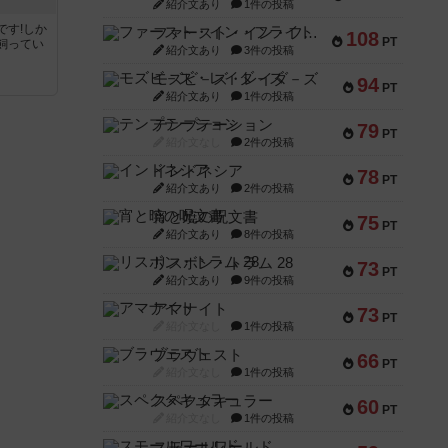
紹介文あり
1件の投稿
です!しか
ファースト・イン・フライト
108
PT
飼ってい
紹介文あり
3件の投稿
モズビ－ズ・レイダ－ズ
94
PT
紹介文あり
1件の投稿
テンプテーション
79
PT
紹介文なし
2件の投稿
インドネシア
78
PT
紹介文あり
2件の投稿
宵と暁の呪文書
75
PT
紹介文あり
8件の投稿
リスボン・トラム 28
73
PT
紹介文あり
9件の投稿
アマナイト
73
PT
紹介文なし
1件の投稿
ブラヴェスト
66
PT
紹介文なし
1件の投稿
スペクタキュラー
60
PT
紹介文なし
1件の投稿
スモールワールド