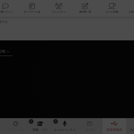
索
新着レビュー
ボードゲーム会
コミュニティ
掲示板一覧
連作品
90年～
1
1
リプレイ
日記
戦略
・コツ
ルール
/インスト
掲示板
拡張/関連
作
次