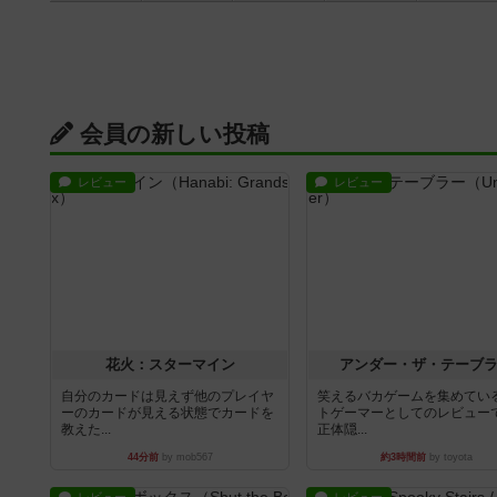
会員の新しい投稿
レビュー
レビュー
花火：スターマイン
アンダー・ザ・テーブ
自分のカードは見えず他のプレイヤ
笑えるバカゲームを集めてい
ーのカードが見える状態でカードを
トゲーマーとしてのレビュー
教えた...
正体隠...
44分前
by mob567
約3時間前
by toyota