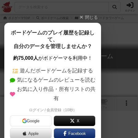
ログイン
閉じる
ボドゲーマTOP
ボードゲームの検索
ミニオンズ カードタワーゲーム
ボードゲームのプレイ履歴を記録し
て、
自分のデータを管理しませんか？
ミニオンズ カードタワーゲーム
約75,000人
がボドゲーマを利用中！
Minions Card Tower Game
遊んだボードゲームを記録する
気になるゲームのレビューを読む
お気に入り作品・所有リストの共
有
1
トップ
画像
動画
レビュー
カフェ
ログイン / 会員登録（10秒）
Google
X
4/10
Apple
Facebook
まぁ、ぶっちゃけ、◯ャプテン◯ノ。