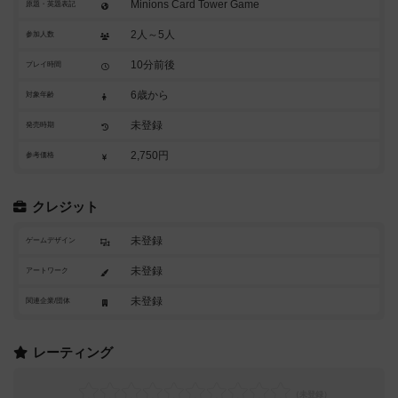
Minions Card Tower Game
原題・英題表記
2人～5人
参加人数
10分前後
プレイ時間
6歳から
対象年齢
未登録
発売時期
2,750円
参考価格
クレジット
未登録
ゲームデザイン
未登録
アートワーク
未登録
関連企業/団体
レーティング