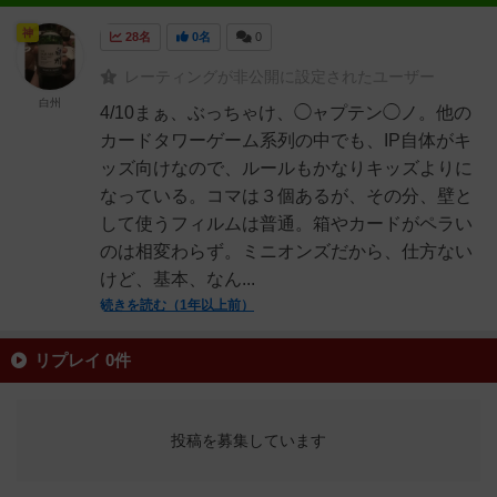
神
28名
0名
0
レーティングが非公開に設定されたユーザー
白州
4/10まぁ、ぶっちゃけ、◯ャプテン◯ノ。他の
カードタワーゲーム系列の中でも、IP自体がキ
ッズ向けなので、ルールもかなりキッズよりに
なっている。コマは３個あるが、その分、壁と
して使うフィルムは普通。箱やカードがペラい
のは相変わらず。ミニオンズだから、仕方ない
けど、基本、なん...
続きを読む（1年以上前）
リプレイ 0件
投稿を募集しています