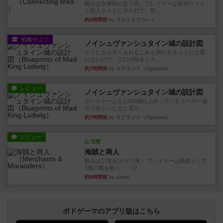
舞台は全寮制の女子高。プレイヤーは探偵サイド
と犯人サイドに分かれて、探...
約6時間前
by タカミネコウヘイ
戦略やコツ
ノイシュヴァンシュタイン城の設計図
どうにも上手くあれもこれも満たせるようには置
けないので、入口の除去と入...
約7時間前
by オグランド（Oguland）
レビュー
ノイシュヴァンシュタイン城の設計図
ボードゲームを1,000個以上持っているユーザー視
点で良かった点と悪か...
約7時間前
by オグランド（Oguland）
レビュー
充実
海賊と商人
舞台は17世紀カリブ海！ プレイヤーは船長として
1隻の船を駆り・・17...
約8時間前
by yuishi
ボドゲーマのアプリ版はこちら