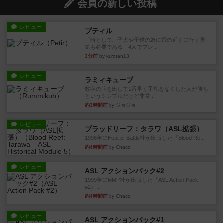
会員の新しい投稿
レビュー
プティル
「時として、子犬や子猫の為に雷の近くに行く勇
気も必要である」4人でプレ...
3分前
by kurotan13
レビュー
ラミィキューブ
数字の牌を出して1番早く手札をなくした人が勝ち
というシンプルだけど非常...
約3時間前
by ジョジョ
レビュー
ブラッドリーフ：タラワ（ASL拡張）
1996年にHeat of Battle社が出版した『Blood Re...
約4時間前
by Chaco
レビュー
ASL アクションパック#2
1999年にMMP社が出版した『ASL Action Pack
#2』...
約4時間前
by Chaco
レビュー
ASL アクションパック#1