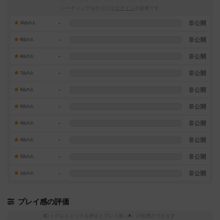
レーティングを行うには
ログイン
が必要です
-
非公開
10点の人
-
非公開
9点の人
-
非公開
8点の人
-
非公開
7点の人
-
非公開
6点の人
-
非公開
5点の人
-
非公開
4点の人
-
非公開
3点の人
-
非公開
2点の人
-
非公開
1点の人
プレイ感の評価
トグルスイッチを押すとプレイ感（
※
）の投票ができます