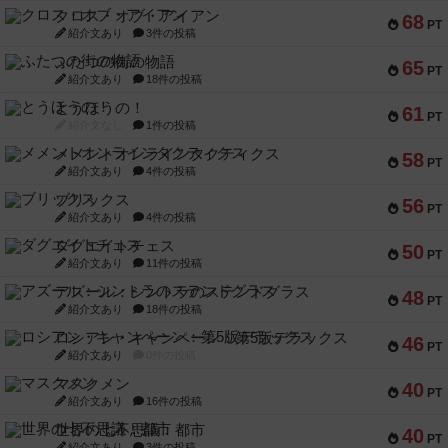
クロス・オブ・アイアン
68
PT
紹介文あり
3件の投稿
ふたつの街の物語
65
PT
紹介文あり
18件の投稿
とうほうの！
61
PT
紹介文なし
1件の投稿
メメントオンラインタクティクス
58
PT
紹介文あり
4件の投稿
ブリックス
56
PT
紹介文あり
4件の投稿
ダグエイトチェス
50
PT
紹介文あり
11件の投稿
アズール：シントラのステンドグラス
48
PT
紹介文あり
18件の投稿
ロシアン・キャンペーン：第5版デラックス
46
PT
紹介文あり
0件の投稿
マスクメン
40
PT
紹介文あり
16件の投稿
世界の七不思議：都市
40
PT
紹介文あり
3件の投稿