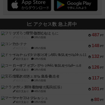
アクセス数 急上昇中
フリップ７：復讐心とともに
487
PT
紹介文なし
2件の投稿
コンテナ
148
PT
紹介文なし
1件の投稿
ドゥームド・バタリオンズ：ASLモジュール11
132
PT
紹介文あり
1件の投稿
コード・オブ・ブシドー：ASLモジュール8
126
PT
紹介文あり
1件の投稿
宝石の煌き：デュエル 偽造者
117
PT
紹介文なし
1件の投稿
クランク! ：冒険者たち（拡張）
101
PT
紹介文あり
4件の投稿
マーケットフレッシュ
80
PT
紹介文あり
1件の投稿