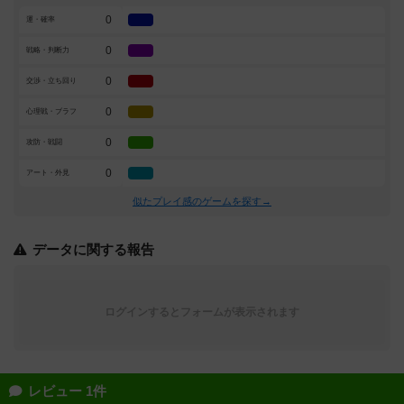
0
運・確率
0
戦略・判断力
0
交渉・立ち回り
0
心理戦・ブラフ
0
攻防・戦闘
0
アート・外見
似たプレイ感のゲームを探す→
データに関する報告
ログインするとフォームが表示されます
レビュー 1件