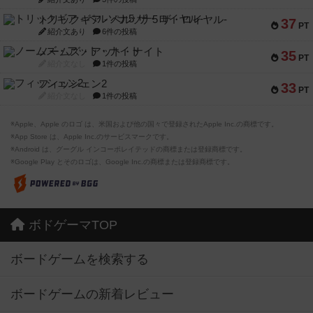
トリックギア - ペルソナ5 ザ・ロイヤル-
37
PT
紹介文あり
6件の投稿
ノームズ・アット・ナイト
35
PT
紹介文なし
1件の投稿
フィッシェン2
33
PT
紹介文なし
1件の投稿
※Apple、Apple のロゴ は、米国および他の国々で登録されたApple Inc.の商標です。
※App Store は、Apple Inc.のサービスマークです。
※Android は、グーグル インコーポレイテッドの商標または登録商標です。
※Google Play とそのロゴは、Google Inc.の商標または登録商標です。
ボドゲーマTOP
ボードゲームを検索する
ボードゲームの新着レビュー