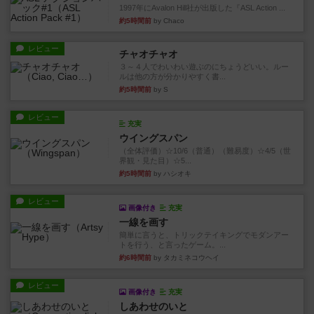
1997年にAvalon Hill社が出版した『ASL Action ...
約5時間前
by Chaco
レビュー
チャオチャオ
３～４人でわいわい遊ぶのにちょうどいい。ルー
ルは他の方が分かりやすく書...
約5時間前
by S
レビュー
充実
ウイングスパン
（全体評価）☆10/6（普通）（難易度）☆4/5（世
界観・見た目）☆5...
約5時間前
by ハシオキ
レビュー
画像付き
充実
一線を画す
簡単に言うと、トリックテイキングでモダンアー
トを行う、と言ったゲーム。...
約6時間前
by タカミネコウヘイ
レビュー
画像付き
充実
しあわせのいと