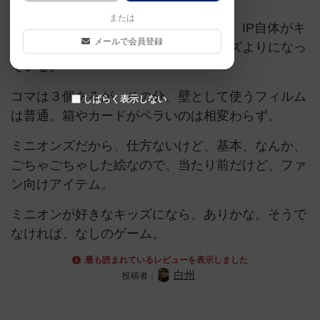
または
他のカードタワーゲーム系列の中でも、IP自体がキ
メールで会員登録
ッズ向けなので、ルールもかなりキッズよりになっ
ている。
コマは３個あるが、その分、壁として使うフィルム
しばらく表示しない
は普通。箱やカードがペラいのは相変わらず。
ミニオンズだから、仕方ないけど、基本、なんか、
ごちゃごちゃした絵なので、当たり前だけど、ファ
ン向けアイテム。
ミニオンが好きなキッズになら、ありかな。そうで
なければ、なしのゲーム。
最も読まれているレビューを表示しました
白州
投稿者：