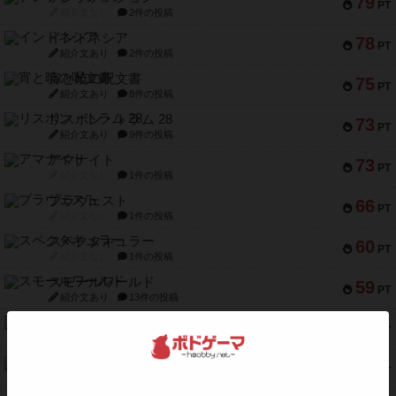
79
PT
紹介文なし
2件の投稿
インドネシア
78
PT
紹介文あり
2件の投稿
宵と暁の呪文書
75
PT
紹介文あり
8件の投稿
リスボン・トラム 28
73
PT
紹介文あり
9件の投稿
アマナイト
73
PT
紹介文なし
1件の投稿
ブラヴェスト
66
PT
紹介文なし
1件の投稿
スペクタキュラー
60
PT
紹介文なし
1件の投稿
スモールワールド
59
PT
紹介文あり
13件の投稿
ギャンブラー
58
PT
紹介文なし
2件の投稿
Bitter End ブタペスト救出作戦
52
PT
紹介文なし
1件の投稿