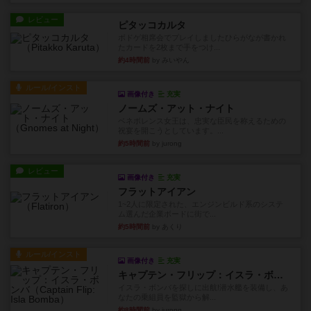
レビュー
ピタッコカルタ
ボドゲ相席会でプレイしましたひらがなが書かれ
たカードを2枚まで手をつけ...
約4時間前
by みいやん
ルール/インスト
画像付き
充実
ノームズ・アット・ナイト
ベネボレンス女王は、忠実な臣民を称えるための
祝宴を開こうとしています。...
約5時間前
by jurong
レビュー
画像付き
充実
フラットアイアン
1~2人に限定された、エンジンビルド系のシステ
ム選んだ企業ボードに街で...
約5時間前
by あくり
ルール/インスト
画像付き
充実
キャプテン・フリップ：イスラ・ボンバ
イスラ・ボンバを探しに出航!潜水艦を装備し、あ
なたの乗組員を監獄から解...
約8時間前
by jurong