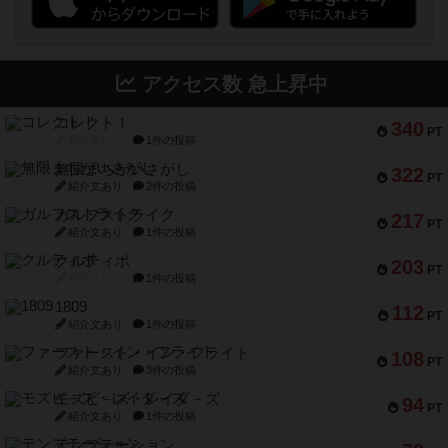
アクセス数 急上昇中
コレクト！
340
PT
紹介文なし
1件の投稿
無限まちがいさがし
322
PT
紹介文あり
2件の投稿
ガルフストライク
217
PT
紹介文あり
1件の投稿
クルティボ
203
PT
紹介文なし
1件の投稿
1809
112
PT
紹介文あり
1件の投稿
ファースト・イン・フライト
108
PT
紹介文あり
3件の投稿
モズビ－ズ・レイダ－ズ
94
PT
紹介文あり
1件の投稿
テンプテーション