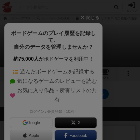
ログイン
閉じる
ボドゲーマTOP
ボードゲームの検索
MILLIENEA ミリエネア-電力覇権-の通販
ボードゲームのプレイ履歴を記録し
て、
ミリエネア-電力覇権-
自分のデータを管理しませんか？
0件のルール/インスト
約75,000人
がボドゲーマを利用中！
遊んだボードゲームを記録する
6
1
トップ
画像
動画
レビュー
カフェ
気になるゲームのレビューを読む
お気に入り作品・所有リストの共
ミリエネア-電力覇権-のトップに戻る
有
ログイン / 会員登録（10秒）
会員の新しい投稿
Google
X
ルール/インスト
画像付き
充実
Apple
Facebook
マーケットフレッシュ