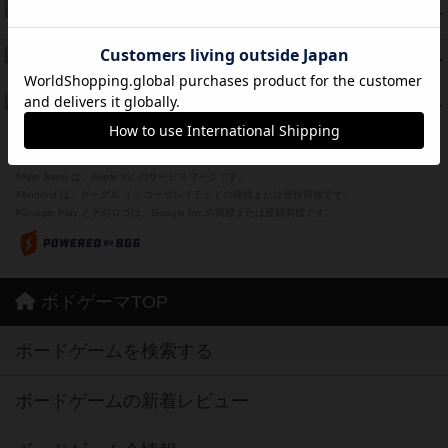
ラピード
46
PT
紹介文なし
1件の投稿
ザ・フラッフィー・ライト
44
PT
紹介文なし
0件の投稿
ふたつの城の物語
39
PT
紹介文あり
6件の投稿
※Apple、Apple のロゴ は、米国および他の国々で登録されたApple Inc.の商標です。
※App Store は、Apple Inc.のサービスマークです。
※Android は、グーグル インコーポレイテッドの商標または登録商標です。
※Google Play とそのロゴは、Google Inc.の商標または登録商標です。
ボドゲーマTOP
ボードゲームを検索する
ボードゲームの新着レビュー