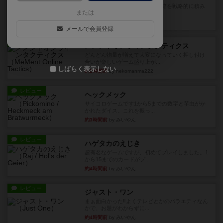
目的あなたの店先に農産物の木箱を戦略的に積み
または
重ねて在庫を最大化し、競合...
約1時間前
by jurong
メールで会員登録
レビュー
メメントオンラインタクティクス
どんどん物量が増えて大変になっていく押し付け
合いが楽しいゲーム盛り上が...
しばらく表示しない
約2時間前
by nekomanma222
レビュー
ヘックメック
サイコロゲームです1から5までの数字と芋虫がか
かれたダイス。これを振っ...
約3時間前
by みいやん
レビュー
ハゲタカのえじき
超有名なゲームですが、初めてプレイしました。1
から15までのカードがプ...
約4時間前
by みいやん
レビュー
ジャスト・ワン
まぁ面白かった‼️よくテレビとかのバラエティなん
かで、お題がわからずに...
約4時間前
by みいやん