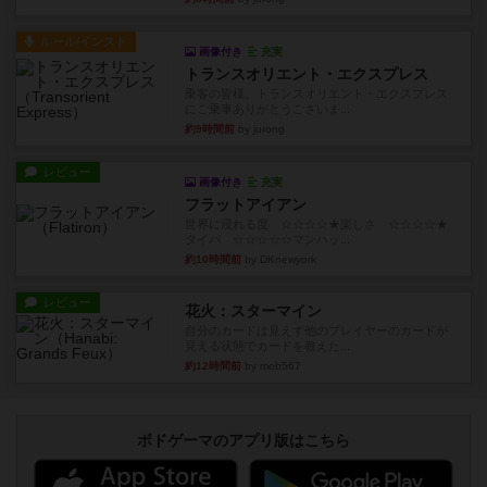
ルール/インスト
画像付き
充実
トランスオリエント・エクスプレス
乗客の皆様、トランスオリエント・エクスプレス
にご乗車ありがとうございま...
約9時間前
by jurong
レビュー
画像付き
充実
フラットアイアン
世界に浸れる度 ☆☆☆☆★楽しさ ☆☆☆☆★
タイパ ☆☆☆☆☆マンハッ...
約10時間前
by DKnewyork
レビュー
花火：スターマイン
自分のカードは見えず他のプレイヤーのカードが
見える状態でカードを教えた...
約12時間前
by mob567
ボドゲーマのアプリ版はこちら